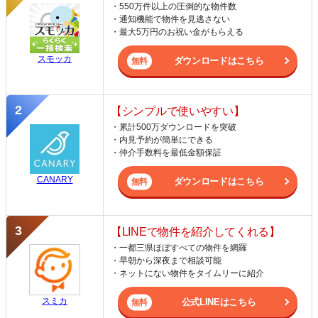
・550万件以上の圧倒的な物件数
・通知機能で物件を見逃さない
・最大5万円のお祝い金がもらえる
スモッカ
ダウンロードはこちら
【シンプルで使いやすい】
・累計500万ダウンロードを突破
・内見予約が簡単にできる
・仲介手数料を最低金額保証
CANARY
ダウンロードはこちら
【LINEで物件を紹介してくれる】
・一都三県ほぼすべての物件を網羅
・早朝から深夜まで相談可能
・ネットにない物件をタイムリーに紹介
スミカ
公式LINEはこちら