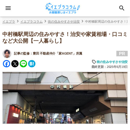
イエプラ
イエプラコラム
街の住みやすさや治安
中村橋駅周辺の住みやすさ！治
中村橋駅周辺の住みやすさ！治安や家賃相場・口コミ
など大公開【一人暮らし】
PR
記事の監修：
豊田 不動産仲介「家AGENT」所属
Facebook
Twitter
Line
Hatena
街の住みやすさや治安
最終更新：2025年6月19日