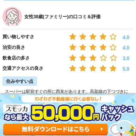
女性38歳(ファミリー)の口コミ＆評価
買い物しやすさ
4.0
治安の良さ
4.0
飲食店の多さ
3.0
交通アクセスの良さ
5.0
住みやすい点
スーパーは駅前すぐの所に西友があります。高架線の下つづきに
なっているので、 雨の時は改札を出て傘をささずにお店に入れま
す。 終電後の深夜まで開いているため、遅くなってもとても便利
です。 薬局に関しては、近くにマツモトキヨシがあり、こちらも
夜10時まで開いてますので、 とても便利です。
住みにくい点