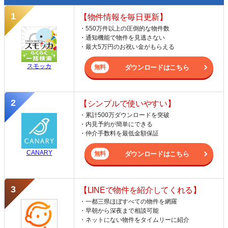
【物件情報を毎日更新】
・550万件以上の圧倒的な物件数
・通知機能で物件を見逃さない
・最大5万円のお祝い金がもらえる
スモッカ
ダウンロードはこちら
【シンプルで使いやすい】
・累計500万ダウンロードを突破
・内見予約が簡単にできる
・仲介手数料を最低金額保証
CANARY
ダウンロードはこちら
【LINEで物件を紹介してくれる】
・一都三県ほぼすべての物件を網羅
・早朝から深夜まで相談可能
・ネットにない物件をタイムリーに紹介