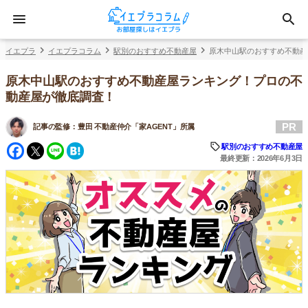
イエプラ
イエプラコラム
駅別のおすすめ不動産屋
原木中山駅のおすすめ不動産
原木中山駅のおすすめ不動産屋ランキング！プロの不
動産屋が徹底調査！
PR
記事の監修：
豊田 不動産仲介「家AGENT」所属
Facebook
Twitter
Line
Hatena
駅別のおすすめ不動産屋
最終更新：2026年6月3日