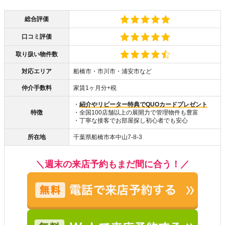
総合評価
口コミ評価
取り扱い物件数
対応エリア
船橋市・市川市・浦安市など
仲介手数料
家賃1ヶ月分+税
・
紹介やリピーター特典でQUOカードプレゼント
特徴
・全国100店舗以上の展開力で管理物件も豊富
・丁寧な接客でお部屋探し初心者でも安心
所在地
千葉県船橋市本中山7-8-3
＼週末の来店予約もまだ間に合う！／