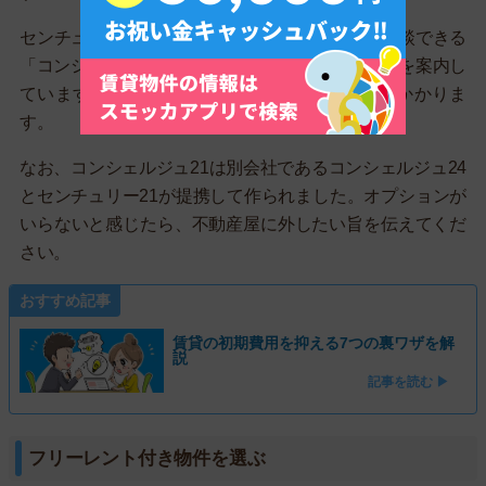
センチュリー21では、設備や生活のトラブルを相談できる
「コンシェルジュ21」という24時間安心サポートを案内し
ています。入居時に請求される場合、約1.7万円かかりま
す。
なお、コンシェルジュ21は別会社であるコンシェルジュ24
とセンチュリー21が提携して作られました。オプションが
いらないと感じたら、不動産屋に外したい旨を伝えてくだ
さい。
おすすめ記事
賃貸の初期費用を抑える7つの裏ワザを解
説
記事を読む ▶
フリーレント付き物件を選ぶ