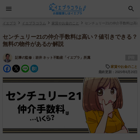
イエプラ
イエプラコラム
家賃やお金のこと
センチュリー21の仲介手数料は高
センチュリー21の仲介手数料は高い？値引きできる？
無料の物件があるか解説
PR
記事の監修：
岩井 ネット不動産「イエプラ」所属
Facebook
Twitter
Line
Hatena
家賃やお金のこと
最終更新：2025年6月20日