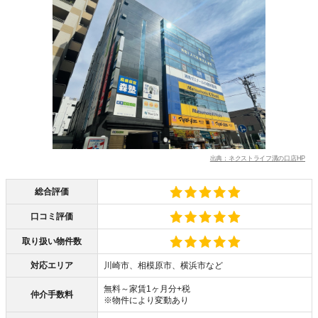
出典：ネクストライフ溝の口店HP
総合評価
口コミ評価
取り扱い物件数
対応エリア
川崎市、相模原市、横浜市など
無料～家賃1ヶ月分+税
仲介手数料
※物件により変動あり