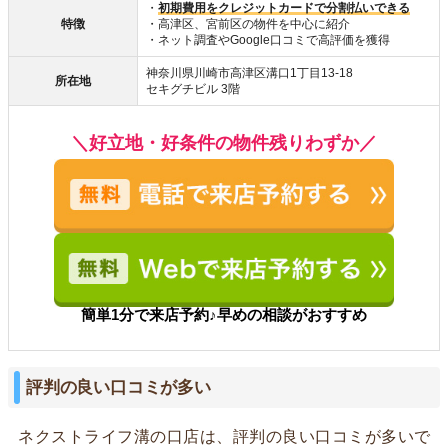
・
初期費用をクレジットカードで分割払いできる
特徴
・高津区、宮前区の物件を中心に紹介
・ネット調査やGoogle口コミで高評価を獲得
神奈川県川崎市高津区溝口1丁目13-18
所在地
セキグチビル 3階
＼好立地・好条件の物件残りわずか／
簡単1分で来店予約♪早めの相談がおすすめ
評判の良い口コミが多い
ネクストライフ溝の口店は、評判の良い口コミが多いで