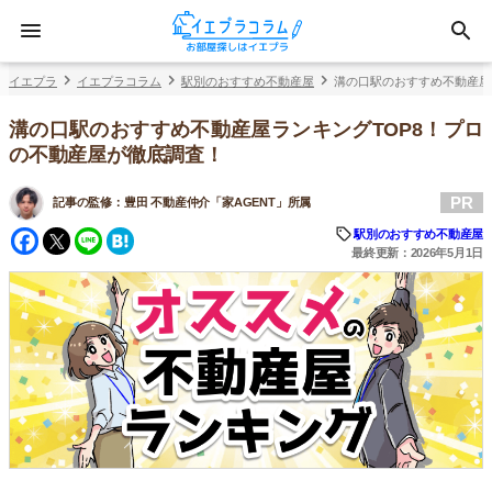
イエプラ
イエプラコラム
駅別のおすすめ不動産屋
溝の口駅のおすすめ不動産屋
溝の口駅のおすすめ不動産屋ランキングTOP8！プロ
の不動産屋が徹底調査！
PR
記事の監修：
豊田 不動産仲介「家AGENT」所属
Facebook
Twitter
Line
Hatena
駅別のおすすめ不動産屋
最終更新：2026年5月1日