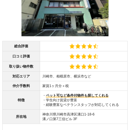
総合評価
口コミ評価
取り扱い物件数
対応エリア
川崎市、相模原市、横浜市など
仲介手数料
家賃1ヶ月分＋税
・
ペット可など条件付物件も探してくれる
特徴
・学生向け賃貸が豊富
・経験豊富なベテランスタッフが対応してくれる
神奈川県川崎市高津区溝口1-18-6
所在地
溝ノ口第7三信ビル 3F