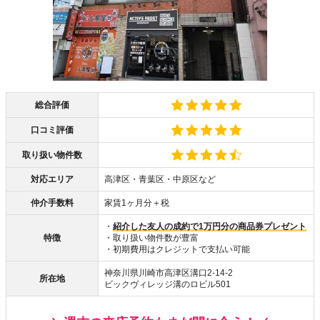
総合評価
口コミ評価
取り扱い物件数
対応エリア
高津区・青葉区・中原区など
仲介手数料
家賃1ヶ月分＋税
・
紹介した友人の成約で1万円分の商品券プレゼント
特徴
・取り扱い物件数が豊富
・初期費用はクレジットで支払い可能
神奈川県川崎市高津区溝口2-14-2
所在地
ビックヴィレッジ溝のロビル501