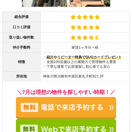
総合評価
口コミ評価
取り扱い物件数
仲介手数料
家賃1ヶ月分＋税
・
紹介やリピーター特典でQUOカードプレゼント
特徴
・全国100店舗以上の展開力で管理物件も豊富
・丁寧な接客でお部屋探し初心者でも安心
所在地
神奈川県川崎市中原区新丸子町921 2F
＼7月は理想の物件を探しやすい時期！／