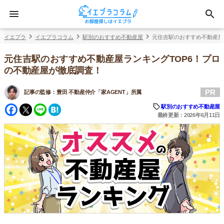
イエプラ
イエプラコラム
駅別のおすすめ不動産屋
元住吉駅のおすすめ不動産屋
元住吉駅のおすすめ不動産屋ランキングTOP6！プロ
の不動産屋が徹底調査！
PR
記事の監修：
豊田 不動産仲介「家AGENT」所属
Facebook
Twitter
Line
Hatena
駅別のおすすめ不動産屋
最終更新：2026年6月11日