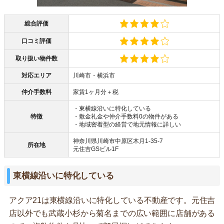
総合評価
口コミ評価
取り扱い物件数
対応エリア
川崎市・横浜市
仲介手数料
家賃1ヶ月分＋税
・東横線沿いに特化している
特徴
・敷金礼金や仲介手数料0の物件がある
・地域密着型の経営で地元情報に詳しい
神奈川県川崎市中原区木月1-35-7
所在地
元住吉GSビル1F
東横線沿いに特化している
アクア21は東横線沿いに特化している不動産です。元住吉
店以外でも武蔵小杉から菊名までの広い範囲に店舗がある