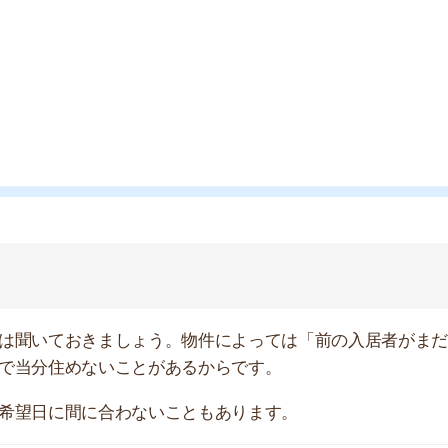
ておきましょう。物件によっては「前の入居者がまだ住ん
店舗
住めないことがあるからです。
ア
に間に合わないこともあります。
で構わないので、入居希望日は決めておいていただけると
。
のように支払うのか聞いておくと安心です。不動産屋によ
ない可能性もあるからです。