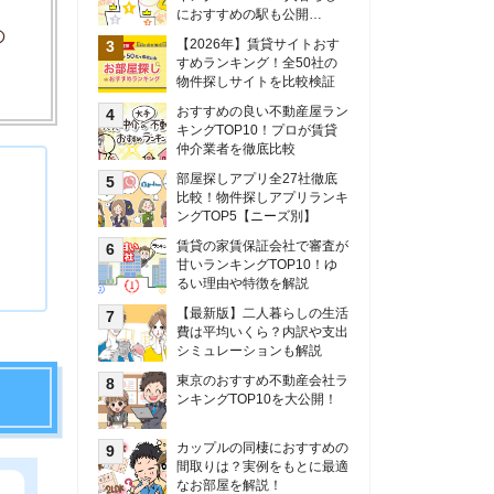
甘いランキングTOP10！ゆ
るい理由や特徴を解説
【最新版】二人暮らしの生活
費は平均いくら？内訳や支出
シミュレーションも解説
東京のおすすめ不動産会社ラ
ンキングTOP10を大公開！
カップルの同棲におすすめの
間取りは？実例をもとに最適
なお部屋を解説！
シングルマザーの生活費は平
均いくら？母子家庭の収入や
支援制度についても解説