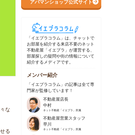
イエプラコラム」は、チャットで
部屋を紹介する来店不要のネット
動産屋「イエプラ」が運営する、
屋探しの疑問や街の情報について
介するメディアです。
ンバー紹介
イエプラコラム」の記事は全て専
家が監修しています！
不動産屋店長
中村
ネット不動産
「イエプラ」所属
不動産屋営業スタッフ
早川
ネット不動産
「イエプラ」所属
不動産屋営業スタッフ
村野
ネット不動産
「イエプラ」所属
不動産屋宅地建物取引士
舟木
ネット不動産
「イエプラ」所属