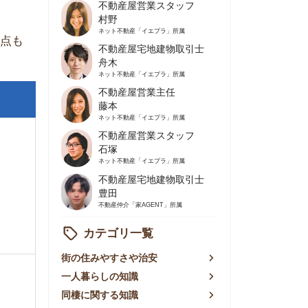
不動産屋営業主任
藤本
ネット不動産
「イエプラ」所属
不動産屋営業スタッフ
石塚
ネット不動産
「イエプラ」所属
不動産屋宅地建物取引士
豊田
不動産仲介
「家AGENT」所属
カテゴリ一覧
の住みやすさや治安
人暮らしの知識
棲に関する知識
賃やお金のこと
屋探しの知恵
件探しのマル秘情報
手不動産屋の評判
リアごとの家賃
っ越しの知識
ェアハウスの知識