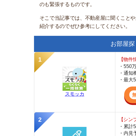
お部屋探しにお
【物件情報を毎
・550万件以
・通知機能で物
・最大5万円の
スモッカ
【シンプルで使
・累計500万
・内見予約が簡
・仲介手数料を
CANARY
【LINEで物件
・一都三県ほぼ