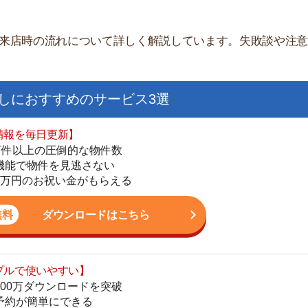
すすめのサービス3選
日更新】
上の圧倒的な物件数
件を見逃さない
お祝い金がもらえる
ダウンロードはこちら
街
いやすい】
一
ダウンロードを突破
同
単にできる
家
最低金額保証
部
ダウンロードはこちら
物
大
エ
を紹介してくれる】
引
すべての物件を網羅
シ