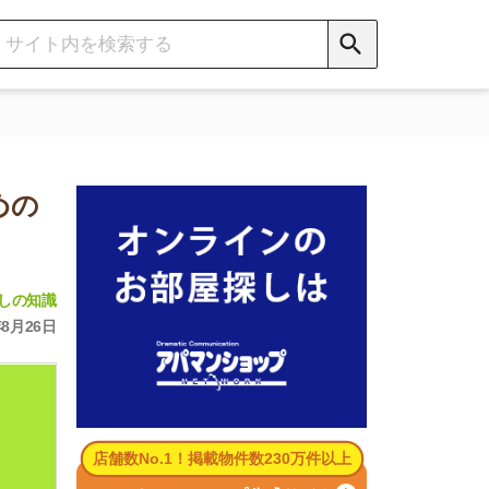
数No.1！掲載物件数230万件以上
パマンショップ公式サイト