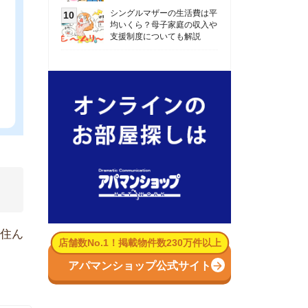
数No.1！掲載物件数230万件以上
パマンショップ公式サイト