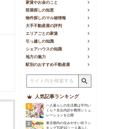
方の魅力
別のおすすめ不動産屋
人気記事ランキング
一人暮らしの生活費は平均い
くら？支出内訳や費用シミュ
レーションを公開
東京都内の住みやすい街ラン
キングTOP10！一人暮らし
におすすめの駅も公開
【2026年最新】
【2026年】賃貸サイトおす
すめランキング！全50社の
物件探しサイトを比較検証
おすすめの良い不動産屋ラン
キングTOP10！プロが賃貸
仲介業者を徹底比較
部屋探しアプリ全27社徹底
比較！物件探しアプリランキ
ングTOP5【ニーズ別】
賃貸の家賃保証会社で審査が