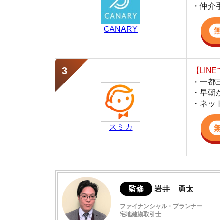
・早朝から深夜
・ネットにない
スミカ
監修
岩井 勇太
ファイナンシャル・プランナー
宅地建物取引士
日本FP協会認定のFP。お金に関する知識を活
生活費を算出しています。宅建士の資格も取得
ど、生活設計についてのトータルサポートをお
一人暮らしの物件探しで不動産屋に聞くこ
一人暮らしで不動産屋に聞いたほうがよか
物件探しで不動産屋に行くときの流れ