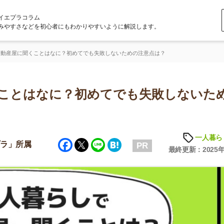
ラム
どを初心者にもわかりやすいように解説します。
くことはなに？初めてでも失敗しないための注意点は？
はなに？初めてでも失敗しないための
一人暮らしの知識
Facebook
Twitter
Line
Hatena
属
PR
最終更新：2025年8月26日
店舗
ア