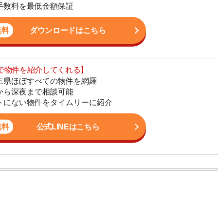
まで相談可能
地
物件をタイムリーに紹介
駅
公式LINEはこちら
1
2
かし、一人暮らしからファミリー世帯まで幅広い世帯の
3
しており、お客様の収入に見合った家賃を提案するな
こなっています。
4
とは？
5
ったことは？【失敗談】
6