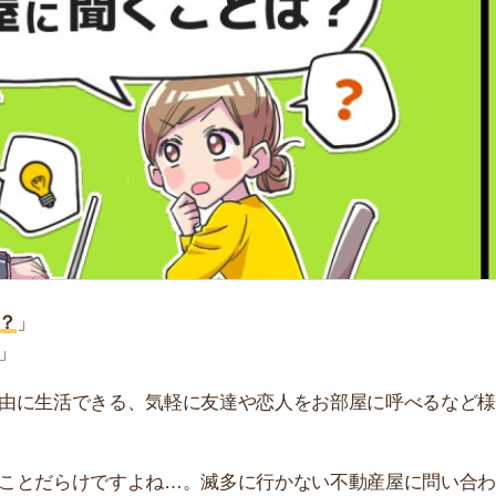
「
お
不
部
紹
メ
「
門
活できる、気軽に友達や恋人をお部屋に呼べるなど様々な
らけですよね…。滅多に行かない不動産屋に問い合わせる
の流れについて詳しく解説しています。失敗談や注意点も