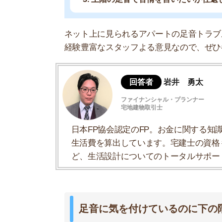
足音に気を付けているのに下の階の人
自分は2階に住んでいて下の階の人から足音がう
正直下の階に自分の足音がどれ程響いているのか
が、気をつけてからも管理会社から手紙などで忠
下の階の人が前の住人の時はこんな事なかったの
いんじゃなくて下の階の人が気にしすぎなのでは
か？
(後略)
引用：Yahoo!Japan不動産