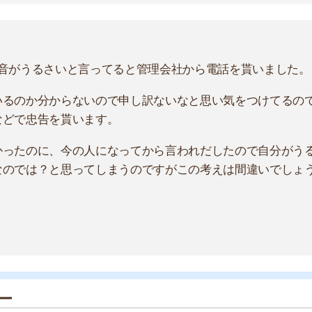
ラブルは、様々な要因で発生します。木造だとドスドス
一方で下の住人が神経質なら、いくら足音に気を付けて
ずは苦情の原因を探るところから始めてみてください。
いです。多くが木造で、建物自体の防音性が低いからで
民が音に敏感な人だった場合、足音に配慮していても苦情
い。普段から足音に配慮していることを伝えたり、相手が
してもらいましょう。
すべき？