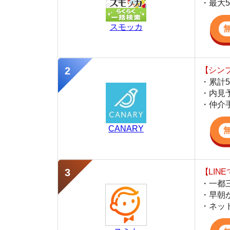
・内見予約が簡
・仲介手数料を
CANARY
【LINEで物件
・一都三県ほぼ
・早朝から深夜
・ネットにない
スミカ
監修
岩井 勇太
ファイナンシャル・プランナー
宅地建物取引士
日本FP協会認定のFP。お金に関する知識を活