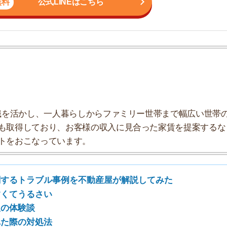
しており、お客様の収入に見合った家賃を提案するな
こなっています。
7
8
ラブル事例を不動産屋が解説してみた
るさい
談
9
対処法
もいる
10
決法
き
し方
するトラブル事例を不動産屋が解説して