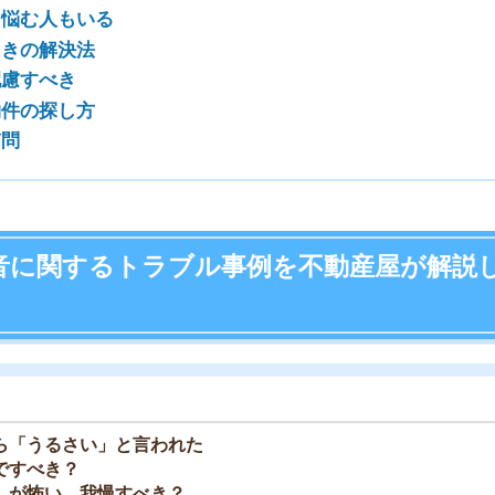
店舗
ア
さい」と言われた
？
…我慢すべき？
て、弊社「家AGENT池袋店」の岩井が回答しました。
してください。
かし、一人暮らしからファミリー世帯まで幅広い世帯の
しており、お客様の収入に見合った家賃を提案するな
こなっています。