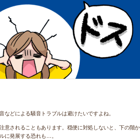
「
お
不
部
紹
メ
「
門
による騒音トラブルは避けたいですよね。
れることもあります。穏便に対処しないと、下の階から天
展する恐れも…。
いと言われたときの対処法を解説します。上階の足音に悩
考にしてください。