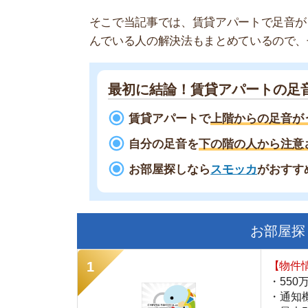
最初に結論！賃貸アパートの足音はう
賃貸アパートで
上階からの足音がうるさ
自分の足音を
下の階の人から注意されて
お部屋探しなら
スモッカ
がおすすめ！
現
お部屋探しにお
【物件情報を毎
・550万件以
・通知機能で物
・最大5万円の
スモッカ
【シンプルで使
・累計500万