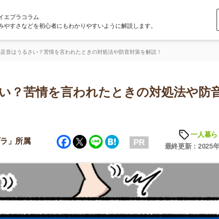
ラム
どを初心者にもわかりやすいように解説します。
さい？苦情を言われたときの対処法や防音対策を解説！
苦情を言われたときの対処法や防音対
一人暮らしの知識
Facebook
Twitter
Line
Hatena
属
PR
最終更新：2025年8月26日
店舗
ア