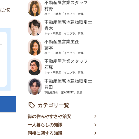
不動産屋営業主任
藤本
ネット不動産
「イエプラ」所属
不動産屋営業スタッフ
石塚
ネット不動産
「イエプラ」所属
不動産屋宅地建物取引士
豊田
不動産仲介
「家AGENT」所属
カテゴリ一覧
の住みやすさや治安
人暮らしの知識
棲に関する知識
賃やお金のこと
屋探しの知恵
件探しのマル秘情報
手不動産屋の評判
リアごとの家賃
っ越しの知識
ェアハウスの知識