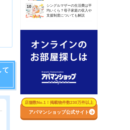
数No.1！掲載物件数230万件以上
パマンショップ公式サイト