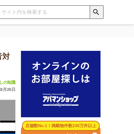
数No.1！掲載物件数230万件以上
パマンショップ公式サイト