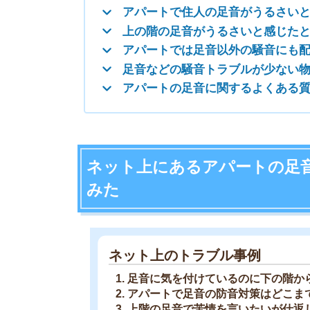
ネット上のトラブル事例
足音に気を付けているのに下の階から「うる
アパートで足音の防音対策はどこまですべき
上階の足音で苦情を言いたいが仕返しが怖い
ネット上に見られるアパートの足音トラブルに関し
経験豊富なスタッフよる意見なので、ぜひ参考に
回答者
岩井 勇太
ファイナンシャル・プランナー
宅地建物取引士
日本FP協会認定のFP。お金に関する知識を活
生活費を算出しています。宅建士の資格も取得
ど、生活設計についてのトータルサポートをお