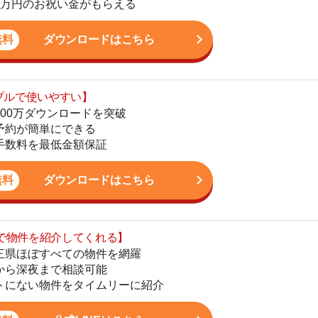
単にできる
地
最低金額保証
駅
ダウンロードはこちら
を紹介してくれる】
すべての物件を網羅
1
まで相談可能
物件をタイムリーに紹介
2
公式LINEはこちら
3
4
5
かし、一人暮らしからファミリー世帯まで幅広い世帯の
6