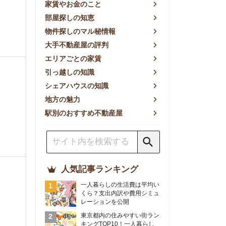
方の魅力
別のおすすめ不動産屋
人気記事ランキング
一人暮らしの生活費は平均い
くら？支出内訳や費用シミュ
レーションを公開
東京都内の住みやすい街ラン
キングTOP10！一人暮らし
におすすめの駅も公開
【2026年最新】
【2026年】賃貸サイトおす
すめランキング！全50社の
物件探しサイトを比較検証
おすすめの良い不動産屋ラン
キングTOP10！プロが賃貸
仲介業者を徹底比較
部屋探しアプリ全27社徹底
比較！物件探しアプリランキ
ングTOP5【ニーズ別】
賃貸の家賃保証会社で審査が