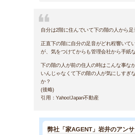
弊社「家AGENT」岩井のアンサー
アパートでの足音に関する騒音ト
と歩く足音は下によく響きます。
いても苦情が来てしまいます。ま
アパート内の足音による騒音トラブルは非常に多
す。基本的に足音は下へダイレクトに響きます。
ただし、音の聞こえ方は人それぞれです。下の住
が入るケースがあります。
穏便に解決させるには管理会社へ相談してくださ
いつ・どのような足音が聞こえるのかヒアリング
アパートで足音の防音対策はどこまで