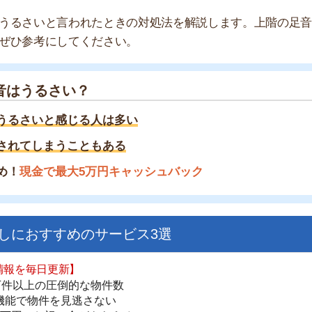
るさい？
いと感じる人は多い
しまうこともある
金で最大5万円キャッシュバック
すすめのサービス3選
街
日更新】
一
上の圧倒的な物件数
同
件を見逃さない
お祝い金がもらえる
家
部
ダウンロードはこちら
物
大
エ
いやすい】
引
ダウンロードを突破
シ