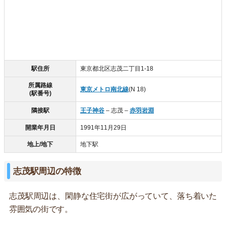
駅住所
東京都北区志茂二丁目1-18
所属路線
東京メトロ南北線
(N 18)
(駅番号)
隣接駅
王子神谷
– 志茂 –
赤羽岩淵
開業年月日
1991年11月29日
地上/地下
地下駅
志茂駅周辺の特徴
志茂駅周辺は、閑静な住宅街が広がっていて、落ち着いた
雰囲気の街です。