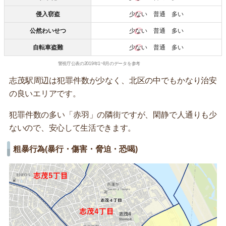
侵入窃盗
少ない
普通 多い
公然わいせつ
少ない
普通 多い
自転車盗難
少ない
普通 多い
警視庁公表の2019年1~8月のデータを参考
志茂駅周辺は犯罪件数が少なく、北区の中でもかなり治安
の良いエリアです。
犯罪件数の多い「赤羽」の隣街ですが、閑静で人通りも少
ないので、安心して生活できます。
粗暴行為(暴行・傷害・脅迫・恐喝)