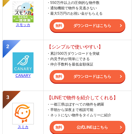
・550万件以上の圧倒的な物件数
・通知機能で物件を見逃さない
・最大5万円のお祝い金がもらえる
スモッカ
ダウンロードはこちら
【シンプルで使いやすい】
・累計500万ダウンロードを突破
・内見予約が簡単にできる
・仲介手数料を最低金額保証
CANARY
ダウンロードはこちら
【LINEで物件を紹介してくれる】
・一都三県ほぼすべての物件を網羅
・早朝から深夜まで相談可能
・ネットにない物件をタイムリーに紹介
スミカ
公式LINEはこちら