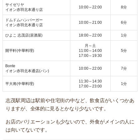
サイゼリヤ
10:00～22:00
8分
イオン赤羽北本通り店
ドムドムハンバーガー
10:00～21:00
6分
イオン赤羽北本通り店
ひよこ 志茂店(居酒屋)
18:00～22:00
1分
月～土
開平軒(中華料理)
11:00～14:00
5分
17:00～19:30
Bonte
10:00～22:00
7分
イオン赤羽北本通店(パン)
11:30～14:30
平大将(中華料理)
1分
17:00～23:00
志茂駅周辺は駅前や住宅街の中など、飲食店がいくつかあ
りますが、全体的に見るとかなり少ないです。
お店のバリエーションも少ないので、外食がメインの人に
は向いてないです。