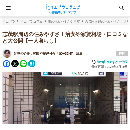
イエプラ
イエプラコラム
街の住みやすさや治安
志茂駅周辺の住みやすさ！治安
志茂駅周辺の住みやすさ！治安や家賃相場・口コミな
ど大公開【一人暮らし】
PR
記事の監修：
豊田 不動産仲介「家AGENT」所属
Facebook
Twitter
Line
Hatena
街の住みやすさや治安
最終更新：2025年6月19日