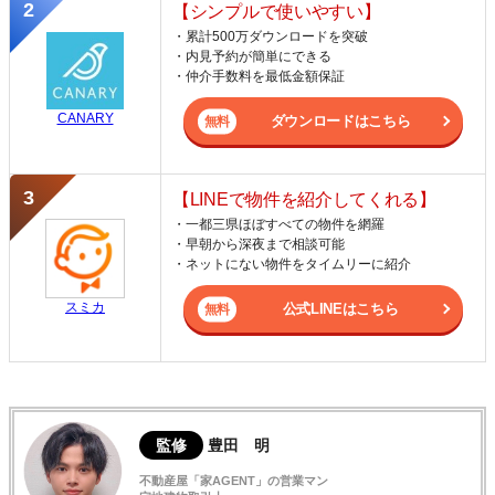
【シンプルで使いやすい】
・累計500万ダウンロードを突破
・内見予約が簡単にできる
・仲介手数料を最低金額保証
CANARY
ダウンロードはこちら
【LINEで物件を紹介してくれる】
・一都三県ほぼすべての物件を網羅
・早朝から深夜まで相談可能
・ネットにない物件をタイムリーに紹介
スミカ
公式LINEはこちら
監修
豊田 明
不動産屋「家AGENT」の営業マン