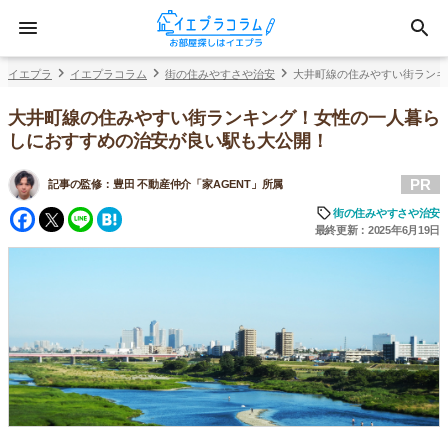
イエプラ
イエプラコラム
街の住みやすさや治安
大井町線の住みやすい街ランキ
大井町線の住みやすい街ランキング！女性の一人暮ら
しにおすすめの治安が良い駅も大公開！
PR
記事の監修：
豊田 不動産仲介「家AGENT」所属
Facebook
Twitter
Line
Hatena
街の住みやすさや治安
最終更新：2025年6月19日