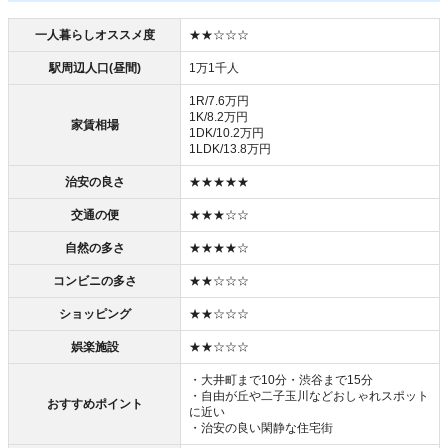
一人暮らしオススメ度
★★☆☆☆
駅周辺人口(昼間)
1万1千人
1R/7.6万円
1K/8.2万円
家賃相場
1DK/10.2万円
1LDK/13.8万円
治安の良さ
★★★★★
交通の便
★★★☆☆
自然の多さ
★★★★☆
コンビニの多さ
★★☆☆☆
ショッピング
★★☆☆☆
娯楽施設
★★☆☆☆
・大井町まで10分・渋谷まで15分
・自由が丘や二子玉川などおしゃれスポット
おすすめポイント
に近い
・治安の良い閑静な住宅街