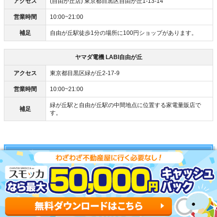
アクセス
(自由が丘店) 東京都目黒区自由が丘1-13-14
営業時間
10:00~21:00
補足
自由が丘駅徒歩1分の場所に100円ショップがあります。
ヤマダ電機 LABI自由が丘
アクセス
東京都目黒区緑が丘2-17-9
営業時間
10:00~21:00
緑が丘駅と自由が丘駅の中間地点に位置する家電量販店で
補足
す。
緑が丘駅の外食スポット
サイゼリヤ 大岡山駅前店
アクセス
東京都大田区北千束3-26-12
営業時間
11:00~24:00