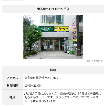
食品館あおば 自由が丘店
出典：Sotheby’s
詳細
アクセス
東京都目黒区緑が丘2-25-7
営業時間
10:00~21:00
緑が丘2丁目にありますが、自由が丘駅から2分ほどの距離に
補足
ある食品スーパーです。ドラッグストアの『マツモトキヨ
シ』も併設されています。