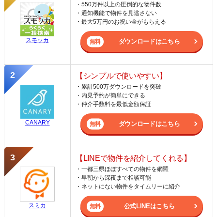
・550万件以上の圧倒的な物件数
・通知機能で物件を見逃さない
・最大5万円のお祝い金がもらえる
スモッカ
ダウンロードはこちら
【シンプルで使いやすい】
・累計500万ダウンロードを突破
・内見予約が簡単にできる
・仲介手数料を最低金額保証
CANARY
ダウンロードはこちら
【LINEで物件を紹介してくれる】
・一都三県ほぼすべての物件を網羅
・早朝から深夜まで相談可能
・ネットにない物件をタイムリーに紹介
スミカ
公式LINEはこちら