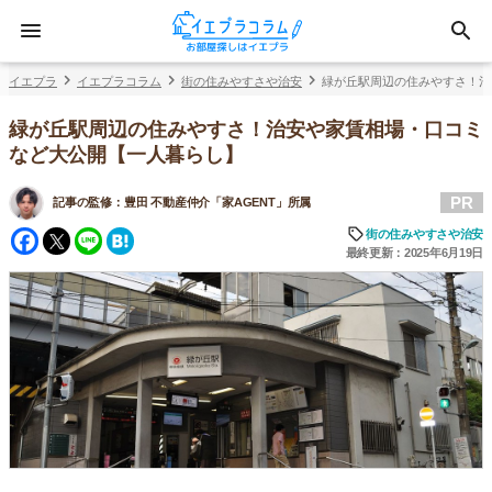
イエプラ
イエプラコラム
街の住みやすさや治安
緑が丘駅周辺の住みやすさ！治
緑が丘駅周辺の住みやすさ！治安や家賃相場・口コミ
など大公開【一人暮らし】
PR
記事の監修：
豊田 不動産仲介「家AGENT」所属
Facebook
Twitter
Line
Hatena
街の住みやすさや治安
最終更新：2025年6月19日