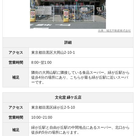
出典：城北不動産株式会社
詳細
アクセス
東京都目黒区大岡山2-10-1
営業時間
8:00~翌1:00
隣街の大岡山駅に隣接している食品スーパー。緑が丘駅から
補足
徒歩4分の場所にあり、こちらが最も緑が丘駅に近いスーパ
ーです。
文化堂 緑ケ丘店
アクセス
東京都目黒区緑が丘2-5-10
営業時間
10:00~21:00
緑が丘駅と自由が丘駅の中間地点にあるスーパー、北口から
補足
徒歩約5分の場所にあります。