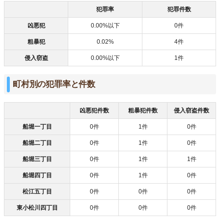
犯罪率
犯罪件数
凶悪犯
0.00%以下
0件
粗暴犯
0.02%
4件
侵入窃盗
0.00%以下
1件
町村別の犯罪率と件数
凶悪犯件数
粗暴犯件数
侵入窃盗件数
船堀一丁目
0件
1件
0件
船堀二丁目
0件
1件
0件
船堀三丁目
0件
1件
1件
船堀四丁目
0件
1件
0件
松江五丁目
0件
0件
0件
東小松川四丁目
0件
0件
0件