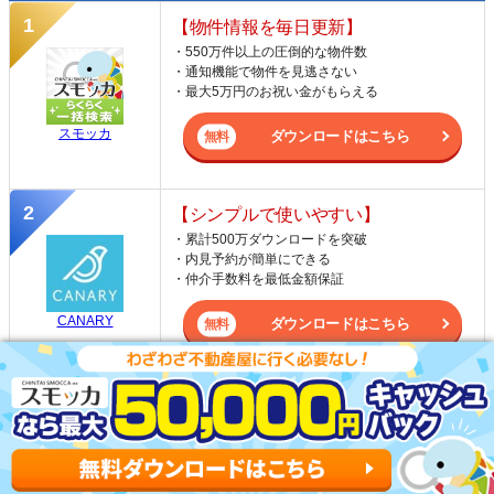
【物件情報を毎日更新】
・550万件以上の圧倒的な物件数
・通知機能で物件を見逃さない
・最大5万円のお祝い金がもらえる
スモッカ
ダウンロードはこちら
【シンプルで使いやすい】
・累計500万ダウンロードを突破
・内見予約が簡単にできる
・仲介手数料を最低金額保証
CANARY
ダウンロードはこちら
【LINEで物件を紹介してくれる】
・一都三県ほぼすべての物件を網羅
・早朝から深夜まで相談可能
・ネットにない物件をタイムリーに紹介