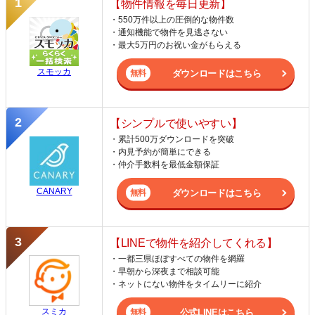
【物件情報を毎日更新】
・550万件以上の圧倒的な物件数
・通知機能で物件を見逃さない
・最大5万円のお祝い金がもらえる
スモッカ
ダウンロードはこちら
【シンプルで使いやすい】
・累計500万ダウンロードを突破
・内見予約が簡単にできる
・仲介手数料を最低金額保証
CANARY
ダウンロードはこちら
【LINEで物件を紹介してくれる】
・一都三県ほぼすべての物件を網羅
・早朝から深夜まで相談可能
・ネットにない物件をタイムリーに紹介
スミカ
公式LINEはこちら