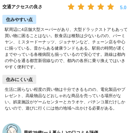
交通アクセスの良さ
5.0
住みやすい点
駅周辺に4店舗大型スーパーがあり、大型ドラックストアもあって
買い物に困ることはない。飲食店は種類は少ないものの、バーミ
ヤン、ミスタードーナッツ、ジョナサンなど、チェーン店を中心
に揃っている。昔からある健康ランドもある。駅前の時間が遅く
までやっている各種病院も揃っているので安心です。路線は都内
の中心を通る都営新宿線なので、都内の各所に乗り換えではいき
やすく便利です。
住みにくい点
生活に困らない程度の買い物は十分できるものの、電化製品やプ
レゼント、高級物品などおしゃれな商品を売っている場所がな
い。娯楽施設がゲームセンターとカラオケ、パチンコ屋だけしか
ないので、遊びに行くには他の地域へ出かける必要がある。
男性29歳(一人暮らし)の口コミ＆評価