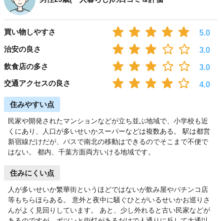
買い物しやすさ
5.0
治安の良さ
3.0
飲食店の多さ
3.0
交通アクセスの良さ
4.0
住みやすい点
民家や開発されたマンションなどが立ち並ぶ地域で、小学校も近
くにあり、人口が多いせいかスーパーなどは複数ある。 駅は都営
新宿線だけだが、バスで南北の移動はできるのでそこまで不便で
はない。 都内、千葉方面両方いける地域です。
住みにくい点
人が多いせいか繁華街というほどではないが飲み屋やパチンコ店
等もちらほらある。 意外と夜中に騒ぐひとがいるせいかお巡りさ
んがよく見回りしています。 あと、少し外れると古い民家などが
あるのですが、ポツンと街灯があるだけで人通りに反して大通以