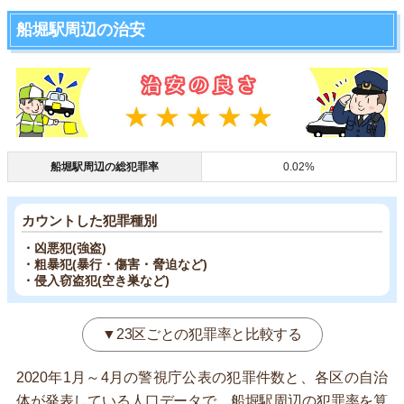
船堀駅周辺の治安
船堀駅周辺の総犯罪率
0.02%
カウントした犯罪種別
・凶悪犯(強盗)
・粗暴犯(暴行・傷害・脅迫など)
・侵入窃盗犯(空き巣など)
▼23区ごとの犯罪率と比較する
2020年1月～4月の警視庁公表の犯罪件数と、各区の自治
体が発表している人口データで、船堀駅周辺の犯罪率を算