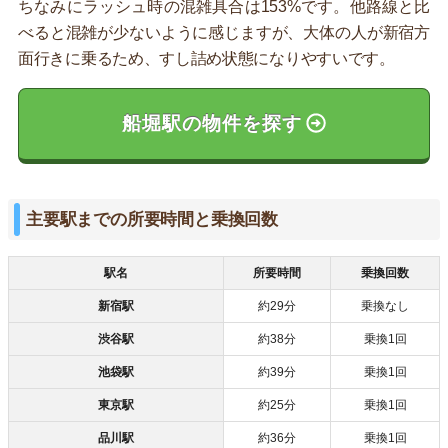
ちなみにラッシュ時の混雑具合は153%です。他路線と比
べると混雑が少ないように感じますが、大体の人が新宿方
面行きに乗るため、すし詰め状態になりやすいです。
船堀駅の物件を探す
主要駅までの所要時間と乗換回数
駅名
所要時間
乗換回数
新宿駅
約29分
乗換なし
渋谷駅
約38分
乗換1回
池袋駅
約39分
乗換1回
東京駅
約25分
乗換1回
品川駅
約36分
乗換1回