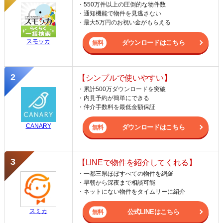
・550万件以上の圧倒的な物件数
・通知機能で物件を見逃さない
・最大5万円のお祝い金がもらえる
スモッカ
ダウンロードはこちら
【シンプルで使いやすい】
・累計500万ダウンロードを突破
・内見予約が簡単にできる
・仲介手数料を最低金額保証
CANARY
ダウンロードはこちら
【LINEで物件を紹介してくれる】
・一都三県ほぼすべての物件を網羅
・早朝から深夜まで相談可能
・ネットにない物件をタイムリーに紹介
スミカ
公式LINEはこちら