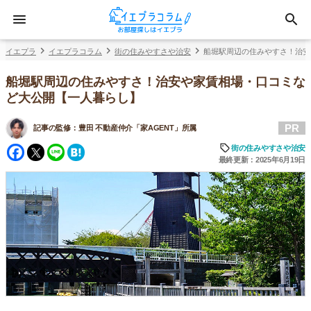
イエプラ
イエプラコラム
街の住みやすさや治安
船堀駅周辺の住みやすさ！治安
船堀駅周辺の住みやすさ！治安や家賃相場・口コミな
ど大公開【一人暮らし】
PR
記事の監修：
豊田 不動産仲介「家AGENT」所属
Facebook
Twitter
Line
Hatena
街の住みやすさや治安
最終更新：2025年6月19日