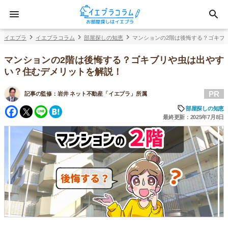
イエプラ
イエプラコラム
部屋探しの知恵
マンションの2階は後悔する？ゴキブ
マンションの2階は後悔する？ゴキブリや虫は出やす
い？住むデメリットを解説！
PR
記事の監修：
岩井 ネット不動産「イエプラ」所属
Facebook
Twitter
Line
Hatena
部屋探しの知恵
最終更新：2025年7月8日