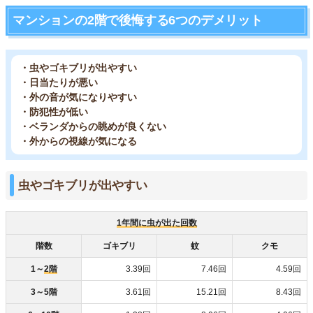
マンションの2階で後悔する6つのデメリット
・虫やゴキブリが出やすい
・日当たりが悪い
・外の音が気になりやすい
・防犯性が低い
・ベランダからの眺めが良くない
・外からの視線が気になる
虫やゴキブリが出やすい
1年間に虫が出た回数
階数
ゴキブリ
蚊
クモ
1～
2階
3.39回
7.46回
4.59回
3～5階
3.61回
15.21回
8.43回