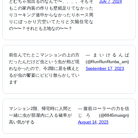
とむちゃ虫出るのなんで〜、、、。そもそ
July 7, 2024
もこの家内装の作りも壁紙足りてなかった
りコーキング途中からなかったりホース周
りにぽっかり穴空いてたりと欠陥住宅な
の〜〜？それとも土地なの〜〜？
前住んでたとこマンションの上の方
— まいけるんば
だったんだけど虫という虫が殆ど現
(@RunRunRunba_am)
れなかったので、今2階に居を構えと
September 17, 2023
るが虫の饗宴にビビり散らかしてい
ます
マンション2階、帰宅時に人間と
— 腹筋ローラーの力を信
一緒に虫が部屋内に入る確率が
じろ (@8845musign)
高い気がする
August 14, 2023