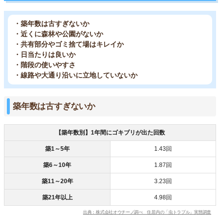
・築年数は古すぎないか
・近くに森林や公園がないか
・共有部分やゴミ捨て場はキレイか
・日当たりは良いか
・階段の使いやすさ
・線路や大通り沿いに立地していないか
築年数は古すぎないか
【築年数別】1年間にゴキブリが出た回数
築1～5年
1.43回
築6～10年
1.87回
築11～20年
3.23回
築21年以上
4.98回
出典：株式会社オウチーノ調べ 住居内の「虫トラブル」実態調査