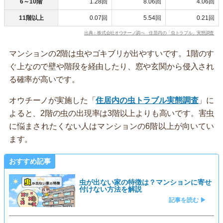
6～10階
1.28回
8.06回
4.06回
11階以上
0.07回
5.54回
0.21回
出典：株式会社オウチーノ調べ 住居内の「虫トラブル」実態調査
マンションの2階は虫やゴキブリが出やすいです。1階のす
ぐ上なので壁や階段を経由したり、窓や玄関から侵入され
る確率が高いです。
オウチーノが実施した「
住居内の虫トラブル実態調査
」に
よると、2階の虫の出現率は3階以上よりも高いです。害虫
に悩まされたくない人はマンションの6階以上が向いてい
ます。
おすすめ記事
虫が出ない家の特徴は？マンションに寄せ
付けない方法を解説
記事を読む ▶