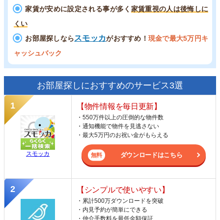
家賃が安めに設定される事が多く
家賃重視の人は後悔しに
くい
スモッカ
お部屋探しなら
がおすすめ！
現金で最大5万円キ
ャッシュバック
お部屋探しにおすすめのサービス3選
【物件情報を毎日更新】
・550万件以上の圧倒的な物件数
・通知機能で物件を見逃さない
・最大5万円のお祝い金がもらえる
スモッカ
ダウンロードはこちら
【シンプルで使いやすい】
・累計500万ダウンロードを突破
・内見予約が簡単にできる
・仲介手数料を最低金額保証