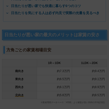
日当たりが悪い家でも快適に暮らす6つのコツ
日当たりを気にする人は必ず内見で実際の光量を見るべき
日当たりが悪い家の最大のメリットは家賃の安さ
方角ごとの家賃相場目安
1R～1DK
1LDK～2DK
南向き
約7.3万円
約9.4万円
東向き
約6.5万円
約9.1万円
西向き
約6.1万円
約8.9万円
北向き
約5.8万円
約8.5万円
※業者専用データベース「ATBB」より家賃が安い30件の平均(23区)