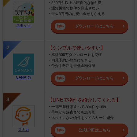
・550万件以上の圧倒的な物件数
・通知機能で物件を見逃さない
・最大5万円のお祝い金がもらえる
スモッカ
ダウンロードはこちら
【シンプルで使いやすい】
・累計500万ダウンロードを突破
・内見予約が簡単にできる
・仲介手数料を最低金額保証
CANARY
ダウンロードはこちら
【LINEで物件を紹介してくれる】
・一都三県ほぼすべての物件を網羅
・早朝から深夜まで相談可能
・ネットにない物件をタイムリーに紹介
スミカ
公式LINEはこちら