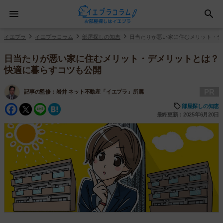
イエプラ
イエプラコラム
部屋探しの知恵
日当たりが悪い家に住むメリット・デ
日当たりが悪い家に住むメリット・デメリットとは？
快適に暮らすコツも公開
PR
記事の監修：
岩井 ネット不動産「イエプラ」所属
Facebook
Twitter
Line
Hatena
部屋探しの知恵
最終更新：2025年6月20日