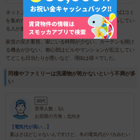
ネット上で日当たりが悪いお部屋に住んでいる人の口コミ
を集めた結果、一人暮らしだと気にせず快適に暮らしてい
る人が多かったです。
家賃の安さ重視、家にいる時間が少ない、カーテンを開け
る機会が少ない、都心部はビルやマンションが乱立してい
てどこも日当たりが悪いなど、理由は様々でした。
同棲やファミリーは洗濯物が乾かないという不満が多
い
30代
世帯人数：3人
お部屋の方角：北向き
【電気代が高い…】
夏はさほどじゃないんですけど、冬の電気代がバカみたい