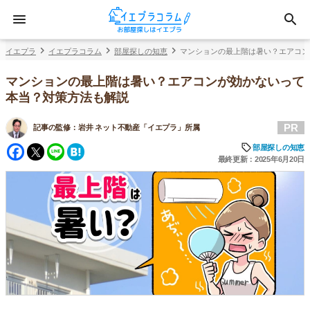
イエプラ
イエプラコラム
部屋探しの知恵
マンションの最上階は暑い？エアコン
マンションの最上階は暑い？エアコンが効かないって
本当？対策方法も解説
PR
記事の監修：
岩井 ネット不動産「イエプラ」所属
Facebook
Twitter
Line
Hatena
部屋探しの知恵
最終更新：2025年6月20日