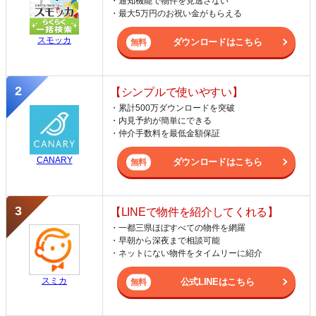
・通知機能で物件を見逃さない
・最大5万円のお祝い金がもらえる
スモッカ
ダウンロードはこちら
【シンプルで使いやすい】
・累計500万ダウンロードを突破
・内見予約が簡単にできる
・仲介手数料を最低金額保証
CANARY
ダウンロードはこちら
【LINEで物件を紹介してくれる】
・一都三県ほぼすべての物件を網羅
・早朝から深夜まで相談可能
・ネットにない物件をタイムリーに紹介
スミカ
公式LINEはこちら