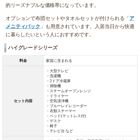
的リーズナブルな価格帯になっています。
オプションで布団セットやタオルセットが付けられる「
ア
メニティパック
」も用意されています。入居当日から快適
に暮らしたいという人におすすめです。
ハイグレードシリーズ
料金
家賃に含まれる
・大型テレビ
・洗濯機
・2ドア冷蔵庫
・掃除機
・スチームオーブンレンジ
・ドライヤー
セット内容
・空気清浄機
・ブルーレイレコーダー
・衣類スチーマー
・ベッド(マットレス付)
・デスク
・椅子
・テレビ台 など