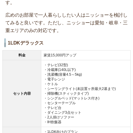
す。
広めのお部屋で一人暮らししたい人はニッショーを検討し
てみると良いです。ただし、ニッショーは愛知・岐阜・三
重エリアのみの対応です。
1LDKデラックス
料金
家賃15,000円アップ
・テレビ(32型)
・冷蔵庫(140L以下)
・洗濯機(容量4.5～5kg)
・電子レンジ
・ケトル
・シーリングライト(未設置ヶ所最大2基まで)
セット内容
・掃除機(スティックタイプ)
・シングルベッド(マットレス付き)
・センターテーブル
・テレビ台
・ダイニング3点セット
・2人掛けソファー
・IH炊飯器
・1LDK向けのプラン