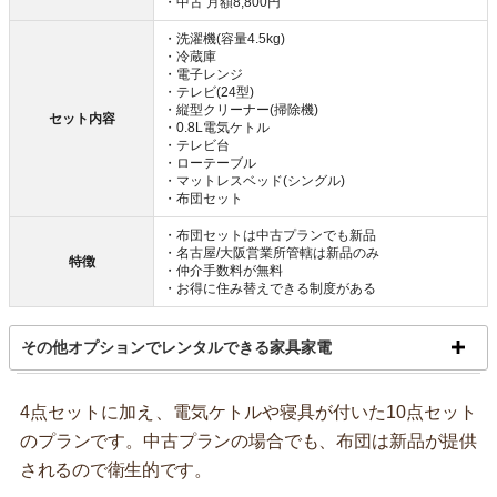
・中古 月額8,800円
・洗濯機(容量4.5kg)
・冷蔵庫
・電子レンジ
・テレビ(24型)
・縦型クリーナー(掃除機)
セット内容
・0.8L電気ケトル
・テレビ台
・ローテーブル
・マットレスベッド(シングル)
・布団セット
・布団セットは中古プランでも新品
・名古屋/大阪営業所管轄は新品のみ
特徴
・仲介手数料が無料
・お得に住み替えできる制度がある
その他オプションでレンタルできる家具家電
4点セットに加え、電気ケトルや寝具が付いた10点セット
のプランです。中古プランの場合でも、布団は新品が提供
されるので衛生的です。