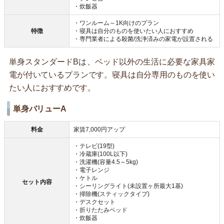
・炊飯器
・ワンルーム～1K向けのプラン
特徴
・寝具は自分のものを使いたい人におすすめ
・専門業者による殺菌/洗浄済みの家電が設置される
単身スタンダードBは、ベッド以外の生活に必要な家具家
電が付いているプランです。寝具は自分専用のものを使い
たい人におすすめです。
単身バリューA
料金
家賃7,000円アップ
・テレビ(19型)
・冷蔵庫(100L以下)
・洗濯機(容量4.5～5kg)
・電子レンジ
・ケトル
セット内容
・シーリングライト(未設置ヶ所最大1基)
・掃除機(スティックタイプ)
・デスクセット
・折りたたみベッド
・炊飯器