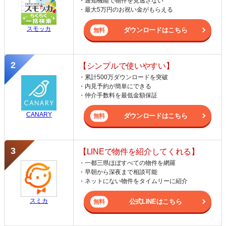
・通知機能で物件を見逃さない
・最大5万円のお祝い金がもらえる
スモッカ
ダウンロードはこちら
【シンプルで使いやすい】
・累計500万ダウンロードを突破
・内見予約が簡単にできる
・仲介手数料を最低金額保証
CANARY
ダウンロードはこちら
【LINEで物件を紹介してくれる】
・一都三県ほぼすべての物件を網羅
・早朝から深夜まで相談可能
・ネットにない物件をタイムリーに紹介
スミカ
公式LINEはこちら