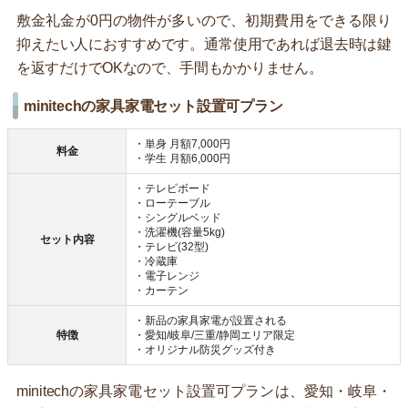
敷金礼金が0円の物件が多いので、初期費用をできる限り
抑えたい人におすすめです。通常使用であれば退去時は鍵
を返すだけでOKなので、手間もかかりません。
minitechの家具家電セット設置可プラン
・単身 月額7,000円
料金
・学生 月額6,000円
・テレビボード
・ローテーブル
・シングルベッド
・洗濯機(容量5kg)
セット内容
・テレビ(32型)
・冷蔵庫
・電子レンジ
・カーテン
・新品の家具家電が設置される
特徴
・愛知/岐阜/三重/静岡エリア限定
・オリジナル防災グッズ付き
minitechの家具家電セット設置可プランは、愛知・岐阜・