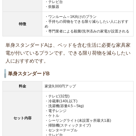
・テレビ台
・炊飯器
・ワンルーム～1K向けのプラン
・手持ちの荷物をできる限り減らしたい人におすす
特徴
め
・専門業者による殺菌/洗浄済みの家電が設置される
単身スタンダードAは、ベッドを含む生活に必要な家具家
電が付いているプランです。できる限り荷物を減らしたい
人におすすめです。
単身スタンダードB
料金
家賃9,000円アップ
・テレビ(32型)
・冷蔵庫(140L以下)
・洗濯機(容量4.5～5kg)
・電子レンジ
・ケトル
セット内容
・シーリングライト(未設置ヶ所最大1基)
・掃除機(スティックタイプ)
・センターテーブル
・テレビ台