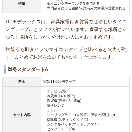
特徴
・ダイニングテーブルで食事できる
・専門業者による殺菌/洗浄済みの家電が設置される
1LDKデラックスは、家具家電付き賃貸では珍しいダイニ
ングテーブルとソファが付いています。食事する場所とく
つろぐ場所をしっかり分けたい人にもおすすめです。
炊飯器もIHタイプでマイコンタイプと比べると火力が強
く、まとめてお米を炊いてもおいしく仕上がります。
単身スタンダードA
料金
家賃11,000円アップ
・テレビ(32型)
・冷蔵庫(140L以下)
・洗濯機(容量4.5～5kg)
・電子レンジ
・ケトル
セット内容
・シーリングライト(未設置ヶ所最大2基まで)
・掃除機(スティックタイプ)
・シングルベッド(マットレス付き)
・センターテーブル