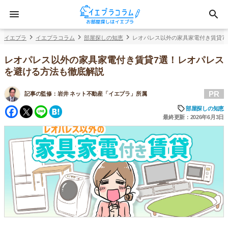
イエプラ
イエプラコラム
部屋探しの知恵
レオパレス以外の家具家電付き賃貸7
レオパレス以外の家具家電付き賃貸7選！レオパレス
を避ける方法も徹底解説
PR
記事の監修：
岩井 ネット不動産「イエプラ」所属
Facebook
Twitter
Line
Hatena
部屋探しの知恵
最終更新：2026年6月3日