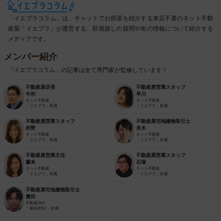
「イエプラコラム」は、チャットでお部屋を紹介する来店不要のネット不動
産屋「イエプラ」が運営する、部屋探しの疑問や街の情報について紹介する
メディアです。
メンバー紹介
「イエプラコラム」の記事は全て専門家が監修しています！
不動産屋店長
不動産屋営業スタッフ
中村
早川
ネット不動産
ネット不動産
「イエプラ」所属
「イエプラ」所属
不動産屋営業スタッフ
不動産屋宅地建物取引士
村野
舟木
ネット不動産
ネット不動産
「イエプラ」所属
「イエプラ」所属
不動産屋営業主任
不動産屋営業スタッフ
藤本
石塚
ネット不動産
ネット不動産
「イエプラ」所属
「イエプラ」所属
不動産屋宅地建物取引士
豊田
不動産仲介
「家AGENT」所属