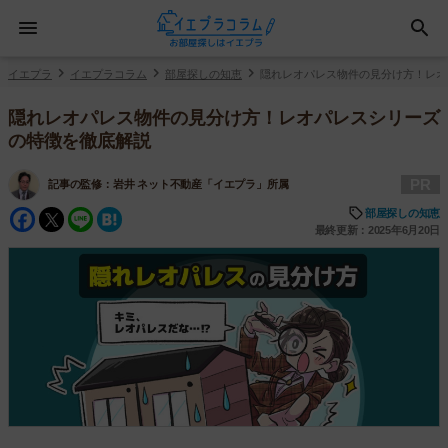
イエプラ
イエプラコラム
部屋探しの知恵
隠れレオパレス物件の見分け方！レオ
隠れレオパレス物件の見分け方！レオパレスシリーズ
の特徴を徹底解説
PR
記事の監修：
岩井 ネット不動産「イエプラ」所属
Facebook
Twitter
Line
Hatena
部屋探しの知恵
最終更新：2025年6月20日