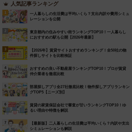
人気記事ランキング
1
一人暮らしの生活費は平均いくら？支出内訳や費用シミュ
レーションを公開
2
東京都内の住みやすい街ランキングTOP10！一人暮らし
におすすめの駅も公開【2026年最新】
3
【2026年】賃貸サイトおすすめランキング！全50社の物
件探しサイトを比較検証
4
おすすめの良い不動産屋ランキングTOP10！プロが賃貸
仲介業者を徹底比較
5
部屋探しアプリ全27社徹底比較！物件探しアプリランキン
グTOP5【ニーズ別】
6
賃貸の家賃保証会社で審査が甘いランキングTOP10！ゆ
るい理由や特徴を解説
7
【最新版】二人暮らしの生活費は平均いくら？内訳や支出
シミュレーションも解説