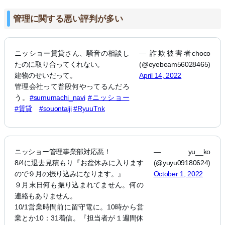
管理に関する悪い評判が多い
ニッショー賃貸さん、騒音の相談し
— 詐欺被害者choco
たのに取り合ってくれない。
(@eyebeam56028465)
建物のせいだって。
April 14, 2022
管理会社って普段何やってるんだろ
う。
#sumumachi_navi
#ニッショー
#賃貸
#souontaiji
#RyuuTnk
ニッショー管理事業部対応悪！
— yu__ko
8/4に退去見積もり『お盆休みに入ります
(@yuyu09180624)
ので９月の振り込みになります。』
October 1, 2022
９月末日何も振り込まれてません。何の
連絡もありません。
10/1営業時間前に留守電に。10時から営
業とか10：31着信。『担当者が１週間休