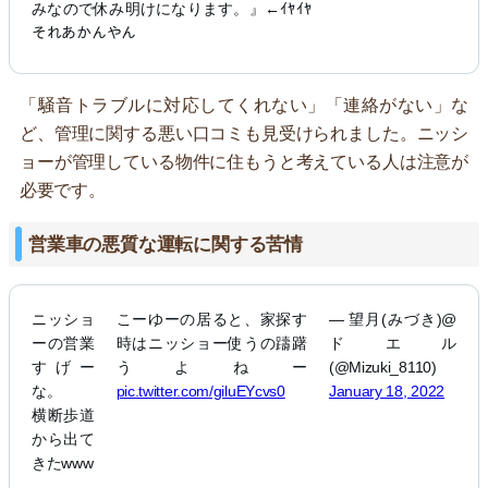
みなので休み明けになります。』←ｲﾔｲﾔ
それあかんやん
「騒音トラブルに対応してくれない」「連絡がない」な
ど、管理に関する悪い口コミも見受けられました。ニッシ
ョーが管理している物件に住もうと考えている人は注意が
必要です。
営業車の悪質な運転に関する苦情
ニッショ
こーゆーの居ると、家探す
— 望月(みづき)@
ーの営業
時はニッショー使うの躊躇
ドエル
すげー
うよねー
(@Mizuki_8110)
な。
pic.twitter.com/giluEYcvs0
January 18, 2022
横断歩道
から出て
きたwww