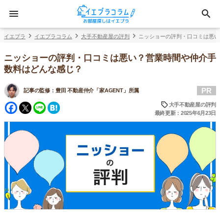
イエプラ
イエプラコラム
大手不動産屋の評判
ニッショーの評判・口コミは悪い
ニッショーの評判・口コミは悪い？営業時間や仲介手
数料はどんな感じ？
PR
記事の監修：
豊田 不動産仲介「家AGENT」所属
Facebook
Twitter
Line
Hatena
大手不動産屋の評判
最終更新：2025年6月23日