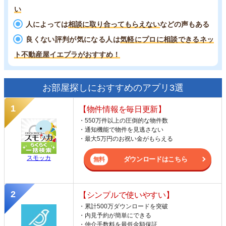
い
人によっては
相談に取り合ってもらえない
などの声もある
良くない評判が気になる人は
気軽にプロに相談できるネッ
ト不動産屋イエプラがおすすめ！
お部屋探しにおすすめのアプリ3選
【物件情報を毎日更新】
・550万件以上の圧倒的な物件数
・通知機能で物件を見逃さない
・最大5万円のお祝い金がもらえる
スモッカ
ダウンロードはこちら
【シンプルで使いやすい】
・累計500万ダウンロードを突破
・内見予約が簡単にできる
・仲介手数料を最低金額保証