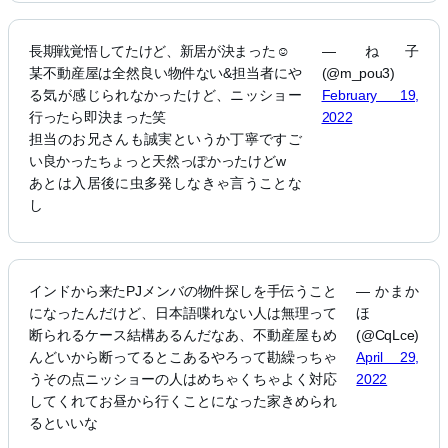
長期戦覚悟してたけど、新居が決まった☺️
— ね子
某不動産屋は全然良い物件ない&担当者にや
(@m_pou3)
る気が感じられなかったけど、ニッショー
February 19,
行ったら即決まった笑
2022
担当のお兄さんも誠実というか丁寧ですご
い良かったちょっと天然っぽかったけどw
あとは入居後に虫多発しなきゃ言うことな
し
インドから来たPJメンバの物件探しを手伝うこと
— かまか
になったんだけど、日本語喋れない人は無理って
ほ
断られるケース結構あるんだなあ、不動産屋もめ
(@CqLce)
んどいから断ってるとこあるやろって勘繰っちゃ
April 29,
うその点ニッショーの人はめちゃくちゃよく対応
2022
してくれてお昼から行くことになった家きめられ
るといいな