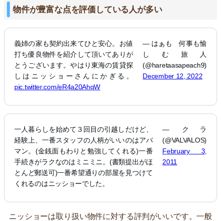
物件が豊富な点を評価している人が多い
義姉の家も契約出来てひと安心。お値
— はぁも 何事も愉
打ち優良物件を紹介して頂いてありが
しむ旅人
とうございます。やはり東海の賃貸探
(@haretaasapeach9)
しはニッショーさんにかぎる。
December 12, 2022
pic.twitter.com/eR4a20AhqW
一人暮らしを始めて３回目の引越しだけど、
— クラ
経験上、一番スタッフの人柄がいいのはアパ
(@VALVALOS)
マン。(金銭面もわりと勉強してくれる)一番
February 3,
手続きがラクなのはミニミニ。(書類提出がほ
2011
とんど郵送可)一番希望通りの部屋を見つけて
くれるのはニッショーでした。
ニッショーは取り扱い物件に対する評判がいいです。一般