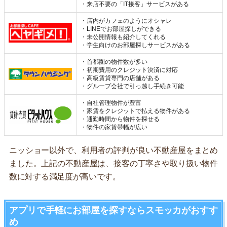
・来店不要の「IT接客」サービスがある
・店内がカフェのようにオシャレ
・LINEでお部屋探しができる
・未公開情報も紹介してくれる
・学生向けのお部屋探しサービスがある
・首都圏の物件数が多い
・初期費用のクレジット決済に対応
・高級賃貸専門の店舗がある
・グループ会社で引っ越し手続き可能
・自社管理物件が豊富
・家賃をクレジットで払える物件がある
・通勤時間から物件を探せる
・物件の家賃帯幅が広い
ニッショー以外で、利用者の評判が良い不動産屋をまとめ
ました。上記の不動産屋は、接客の丁寧さや取り扱い物件
数に対する満足度が高いです。
アプリで手軽にお部屋を探すならスモッカがおすす
め