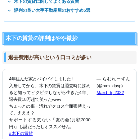
木下の賃貸に関してよくある質問
評判の良い大手不動産屋のおすすめ5選
木下の賃貸の評判はやや微妙
退去費用が高いという口コミが多い
4年住んだ家とバイバイしました！
— らむれーずん
入居してから、木下の賃貸は退去時に揉め
(@ram_dpsp)
ると知ってビクビクしながら生きた4年、
March 5, 2022
退去費18万超で笑ったwww
ちょっとの傷・汚れでクロス全面張替えっ
て、えええ？
サポートする気ない「友の会(月額2000
円)」も謎だったしオススメせん。
#木下の賃貸