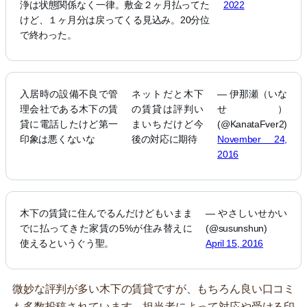
浄は状態関係なく一律。敷金２ヶ月払ってた
2022
けど、１ヶ月分は戻ってくる見込み。20分位
で終わった。
入居時の設備不良で管
ネットだと木下
— 伊那瀬（いな
理会社である木下の賃
の賃貸は評判い
せ）
貸に電話したけど第一
まいちだけど今
(@KanataFver2)
印象は悪くないな
後の対応に期待
November 24,
2016
木下の賃貸に住んでるんだけどもいまま
— やさしいせかい
でに払ってきた家賃の5%が住み替えに
(@susunshun)
使えるというぐう聖。
April 15, 2016
微妙な評判が多い木下の賃貸ですが、もちろん良い口コミ
も多数投稿されています。担当者によって対応や受ける印