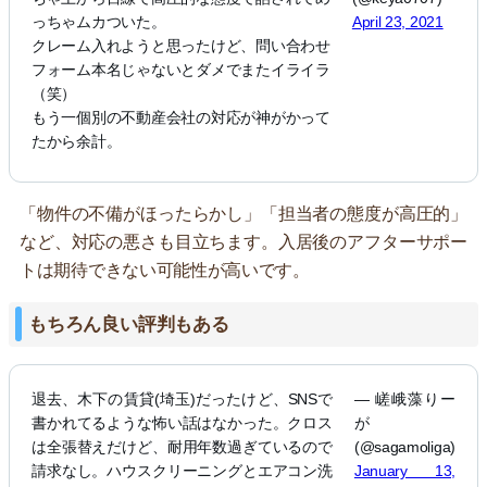
っちゃムカついた。
April 23, 2021
クレーム入れようと思ったけど、問い合わせ
フォーム本名じゃないとダメでまたイライラ
（笑）
もう一個別の不動産会社の対応が神がかって
たから余計。
「物件の不備がほったらかし」「担当者の態度が高圧的」
など、対応の悪さも目立ちます。入居後のアフターサポー
トは期待できない可能性が高いです。
もちろん良い評判もある
退去、木下の賃貸(埼玉)だったけど、SNSで
— 嵯峨藻りー
書かれてるような怖い話はなかった。クロス
が
は全張替えだけど、耐用年数過ぎているので
(@sagamoliga)
請求なし。ハウスクリーニングとエアコン洗
January 13,