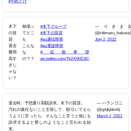
#やめとけ
木下
相場っ
#木下グループ
— りきま
の賃
てどこ
#木下の賃貸
(@rikimaru_hakuna
貸
も
#au通信障害
July 2, 2022
退去
こんな
#au電波障害
費用
な
#拡散希望
高す
の？？
pic.twitter.com/Tk2XVhE1fC
ぎじ
ゃな
い？
退去時、予想通り高額請求。木下の賃貸。
— ハランゴニ
汚れの責任ないこと主張して、額引いてもら
(@ghjkjbbvb)
うように言ったら、そんなこと言うと他にも
March 1, 2021
請求するよと脅しのようなこと言われる始
末。