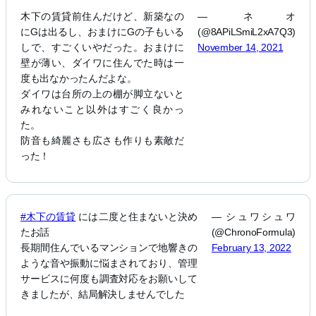
木下の賃貸前住んだけど、新築なの
— ネオ
にGは出るし、おまけにGの子もいる
(@8APiLSmiL2xA7Q3)
しで、すごくいやだった。おまけに
November 14, 2021
壁が薄い、ダイワに住んでた時は一
度も出なかったんだよな。
ダイワは台所の上の棚が脚立ないと
みれないこと以外はすごく良かっ
た。
防音も綺麗さも広さも作りも素敵だ
った！
#木下の賃貸
には二度と住まないと決め
— シュワシュワ
たお話
(@ChronoFormula)
長期間住んでいるマンションで地響きの
February 13, 2022
ような音や振動に悩まされており、管理
サービスに何度も調査対応をお願いして
きましたが、結局解決しませんでした