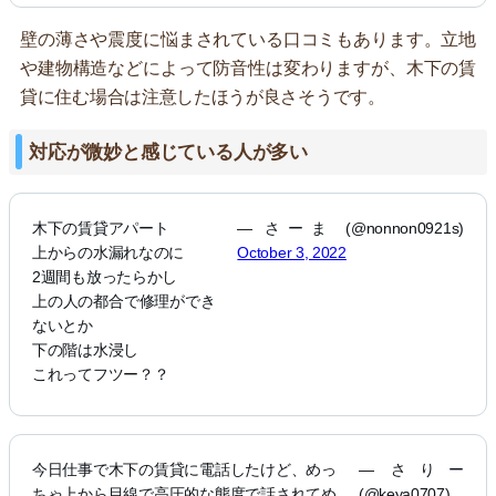
壁の薄さや震度に悩まされている口コミもあります。立地
や建物構造などによって防音性は変わりますが、木下の賃
貸に住む場合は注意したほうが良さそうです。
対応が微妙と感じている人が多い
木下の賃貸アパート
— さーま (@nonnon0921s)
上からの水漏れなのに
October 3, 2022
2週間も放ったらかし
上の人の都合で修理ができ
ないとか
下の階は水浸し
これってフツー？？
今日仕事で木下の賃貸に電話したけど、めっ
— さりー
ちゃ上から目線で高圧的な態度で話されてめ
(@keya0707)