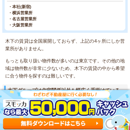
・本社(新宿)
・横浜営業所
・名古屋営業所
・大阪営業所
木下の賃貸は全国展開しておらず、上記の4ヶ所にしか営
業所がありません。
もっとも取り扱い物件数が多いのは東京です。その他の地
域は物件数が非常に少ないため、木下の賃貸の中から希望
に合う物件を探すのは難しいです。
木下グループは住宅関係以外も幅広く手掛けている
会社名
主な事業内容
株式会社 木下工務店
注文住宅事業、土地分譲事業
都市型マンション企画分譲事業、集
株式会社 木下不動産
合住宅建築請負事業