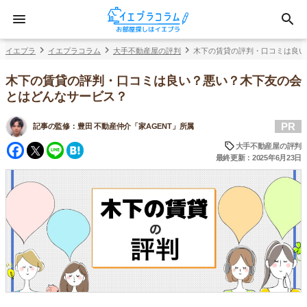
イエプラ
イエプラコラム
大手不動産屋の評判
木下の賃貸の評判・口コミは良い
木下の賃貸の評判・口コミは良い？悪い？木下友の会
とはどんなサービス？
PR
記事の監修：
豊田 不動産仲介「家AGENT」所属
Facebook
Twitter
Line
Hatena
大手不動産屋の評判
最終更新：2025年6月23日