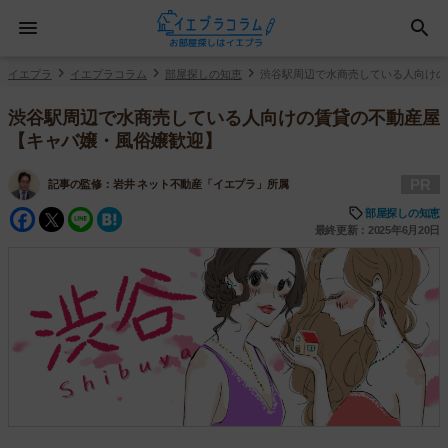
イエプラ
イエプラコラム
部屋探しの知恵
渋谷駅周辺で水商売している人向けの
渋谷駅周辺で水商売している人向けの賃貸の不動産屋
【キャバ嬢・風俗嬢歓迎】
PR
記事の監修：
岩井 ネット不動産「イエプラ」所属
Facebook
Twitter
Line
Hatena
部屋探しの知恵
最終更新：2025年6月20日