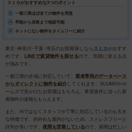
スミカがおすすめな3つのポイント
一都三県ほぼ全ての物件を用意
早朝から深夜まで相談可能
ネットにない物件をタイムリーに紹介
東京･神奈川･千葉･埼玉のお部屋探しなら
スミカ
がおすす
めです。
LINEで賃貸物件を探せる
ので、気軽に使える点
が強みです。
一都三県の全域に対応していて、
業者専用のデータベース
からダイレクトに物件を紹介
してくれます。SUUMOやホ
ームズで見かけたお部屋はもちろん、希望条件に合った新
着物件の速報ももらえます。
また、AIではなくスタッフが丁寧に対応しているのも大き
な特徴です。的外れな案内がないため、ストレスフリーと
評判が良いです。
夜間も営業している
ので、昼間は忙しい