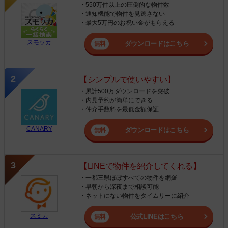
・550万件以上の圧倒的な物件数
・通知機能で物件を見逃さない
・最大5万円のお祝い金がもらえる
スモッカ
ダウンロードはこちら
【シンプルで使いやすい】
・累計500万ダウンロードを突破
・内見予約が簡単にできる
・仲介手数料を最低金額保証
CANARY
ダウンロードはこちら
【LINEで物件を紹介してくれる】
・一都三県ほぼすべての物件を網羅
・早朝から深夜まで相談可能
・ネットにない物件をタイムリーに紹介
スミカ
公式LINEはこちら