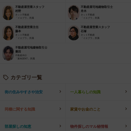
不動産屋営業スタッフ
不動産屋宅地建物取引士
村野
舟木
ネット不動産
ネット不動産
「イエプラ」所属
「イエプラ」所属
不動産屋営業主任
不動産屋営業スタッフ
藤本
石塚
ネット不動産
ネット不動産
「イエプラ」所属
「イエプラ」所属
不動産屋宅地建物取引士
豊田
不動産仲介
「家AGENT」所属
カテゴリ一覧
街の住みやすさや治安
一人暮らしの知識
同棲に関する知識
家賃やお金のこと
部屋探しの知恵
物件探しのマル秘情報