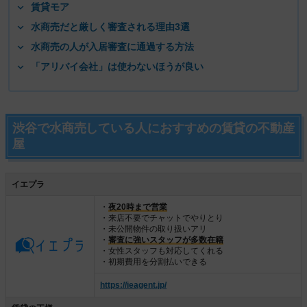
賃貸モア
水商売だと厳しく審査される理由3選
水商売の人が入居審査に通過する方法
「アリバイ会社」は使わないほうが良い
渋谷で水商売している人におすすめの賃貸の不動産
屋
イエプラ
・
夜20時まで営業
・来店不要でチャットでやりとり
・未公開物件の取り扱いアリ
・
審査に強いスタッフが多数在籍
・女性スタッフも対応してくれる
・初期費用を分割払いできる
https://ieagent.jp/