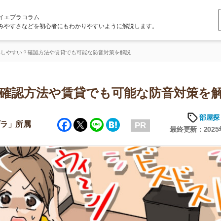
ラム
どを初心者にもわかりやすいように解説します。
確認方法や賃貸でも可能な防音対策を解説
方法や賃貸でも可能な防音対策を解説
部屋探しの知恵
Facebook
Twitter
Line
Hatena
属
PR
最終更新：2025年7月8日
店舗
ア