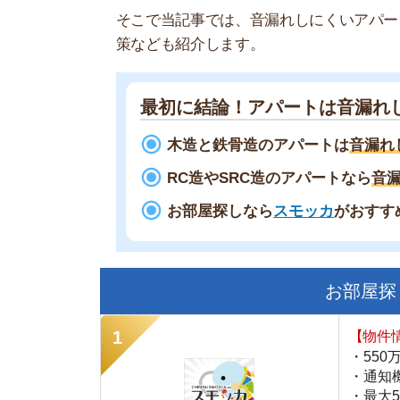
最初に結論！アパートは音漏れしやす
木造と鉄骨造のアパートは
音漏れしやす
RC造やSRC造のアパートなら
音漏れしに
お部屋探しなら
スモッカ
がおすすめ！
現
お部屋探しにお
【物件情報を毎
・550万件以
・通知機能で物
・最大5万円の
スモッカ
【シンプルで使
・累計500万
・内見予約が簡