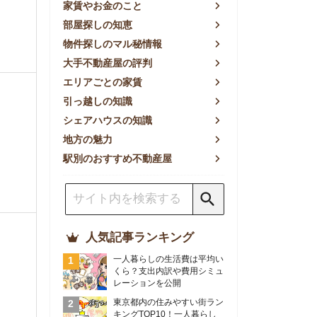
方の魅力
別のおすすめ不動産屋
人気記事ランキング
一人暮らしの生活費は平均い
くら？支出内訳や費用シミュ
レーションを公開
東京都内の住みやすい街ラン
キングTOP10！一人暮らし
におすすめの駅も公開
【2026年最新】
【2026年】賃貸サイトおす
すめランキング！全50社の
物件探しサイトを比較検証
おすすめの良い不動産屋ラン
キングTOP10！プロが賃貸
仲介業者を徹底比較
部屋探しアプリ全27社徹底
比較！物件探しアプリランキ
ングTOP5【ニーズ別】
賃貸の家賃保証会社で審査が