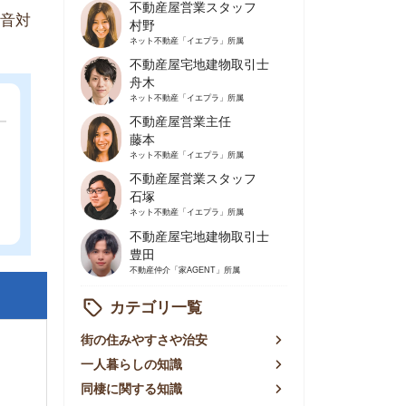
不動産屋営業主任
藤本
ネット不動産
「イエプラ」所属
不動産屋営業スタッフ
石塚
ネット不動産
「イエプラ」所属
不動産屋宅地建物取引士
豊田
不動産仲介
「家AGENT」所属
カテゴリ一覧
の住みやすさや治安
人暮らしの知識
棲に関する知識
賃やお金のこと
屋探しの知恵
件探しのマル秘情報
手不動産屋の評判
リアごとの家賃
っ越しの知識
ェアハウスの知識