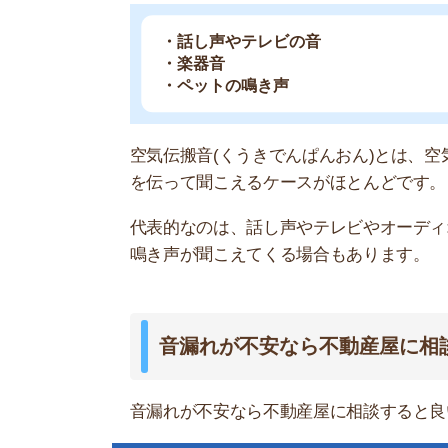
音漏れが不安なら不動産屋に相談すると良いです
お部屋探しにお
【物件情報を毎
・550万件以
・通知機能で物
・最大5万円の
スモッカ
【シンプルで使
・累計500万
・内見予約が簡
・仲介手数料を
CANARY