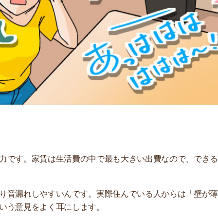
「
お
不
部
紹
メ
「
門
。家賃は生活費の中で最も大きい出費なので、できるだけ
れしやすいんです。実際住んでいる人からは「壁が薄くて
見をよく耳にします。
し方を解説します。音漏れの原因や、賃貸で出来る防音対