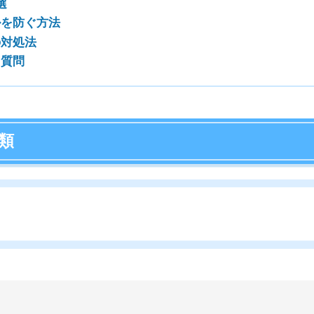
店舗
ア
撃が原因で発生する音です。アパートの床や壁を伝って音
音です。隣人と生活リズムが合わないと、夜中や早朝の生