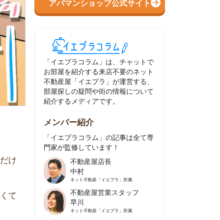
イエプラコラム」は、チャットで
部屋を紹介する来店不要のネット
動産屋「イエプラ」が運営する、
屋探しの疑問や街の情報について
介するメディアです。
ンバー紹介
イエプラコラム」の記事は全て専
家が監修しています！
不動産屋店長
中村
ネット不動産
「イエプラ」所属
不動産屋営業スタッフ
早川
ネット不動産
「イエプラ」所属
不動産屋営業スタッフ
村野
ネット不動産
「イエプラ」所属
不動産屋宅地建物取引士
舟木
ネット不動産
「イエプラ」所属