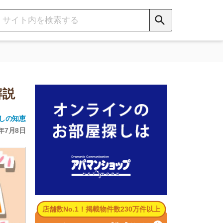
数No.1！掲載物件数230万件以上
パマンショップ公式サイト