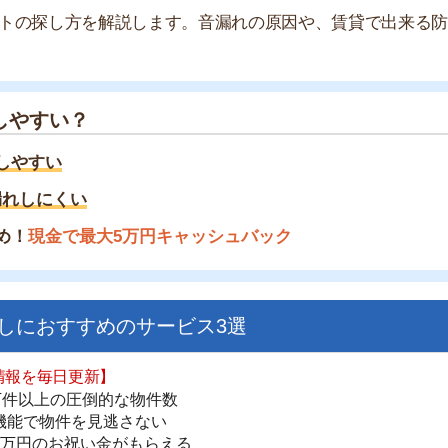
い？
い
くい
金で最大5万円キャッシュバック
すすめのサービス3選
日更新】
街
上の圧倒的な物件数
一
件を見逃さない
同
お祝い金がもらえる
家
部
ダウンロードはこちら
物
大
エ
いやすい】
引
ダウンロードを突破
単にできる
シ