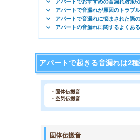
・固体伝搬音
・空気伝搬音
固体伝搬音
・足音
・ドアの開閉音
・何かを落としたときの落下音
・家電の稼働音(振動音)
固体伝搬音(こたいでんぱんおん)とは、振動や衝
漏れします。
代表的なのは、足音やドアの開閉音といった振動
活音が響きやすいです。