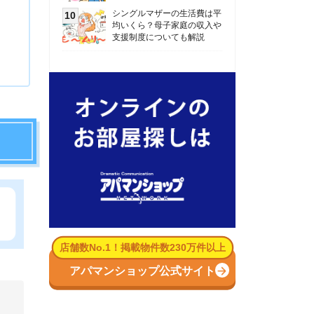
数No.1！掲載物件数230万件以上
パマンショップ公式サイト