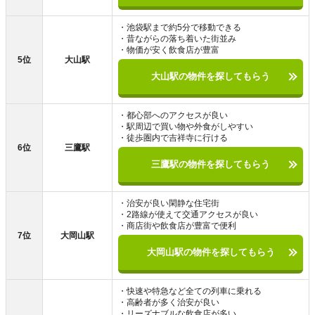
・池袋駅まで約5分で移動できる
・昔ながらの落ち着いた街並み
・物価が安く飲食店が豊富
5位
大山駅
大山駅の物件を探してもらう
・都心部へのアクセスが良い
・駅周辺で買い物や外食がしやすい
・徒歩圏内で吉祥寺に行ける
6位
三鷹駅
三鷹駅の物件を探してもらう
・治安が良い閑静な住宅街
・2路線が使えて交通アクセスが良い
・商店街や飲食店が豊富で便利
7位
大岡山駅
大岡山駅の物件を探してもらう
・快速や特急など全ての列車に乗れる
・高齢者が多く治安が良い
・リーズナブルな飲食店が多い