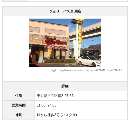
ジョリーパスタ 扇店
出典：http://minkara.carview.co.jp/userid/619121/spot/727421/
詳細
住所
東京都足立区扇2-27-36
営業時間
11:00~24:00
補足
駅から徒歩3分 (パスタ屋)