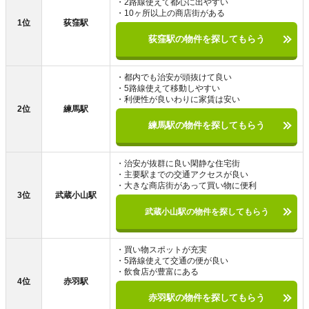
・2路線使えて都心に出やすい
・10ヶ所以上の商店街がある
1位
荻窪駅
荻窪駅の物件を探してもらう
・都内でも治安が頭抜けて良い
・5路線使えて移動しやすい
・利便性が良いわりに家賃は安い
2位
練馬駅
練馬駅の物件を探してもらう
・治安が抜群に良い閑静な住宅街
・主要駅までの交通アクセスが良い
・大きな商店街があって買い物に便利
3位
武蔵小山駅
武蔵小山駅の物件を探してもらう
・買い物スポットが充実
・5路線使えて交通の便が良い
・飲食店が豊富にある
4位
赤羽駅
赤羽駅の物件を探してもらう