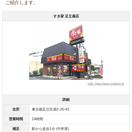
ご紹介します。
すき家 足立扇店
出典：https://www.cookdoor.jp/
詳細
住所
東京都足立区扇2-26-42
営業時間
24時間
補足
駅から徒歩1分 (牛丼屋)