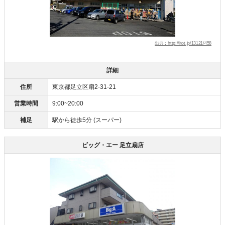
出典：http://itot.jp/13121/458
詳細
住所
東京都足立区扇2-31-21
営業時間
9:00~20:00
補足
駅から徒歩5分 (スーパー)
ビッグ・エー 足立扇店