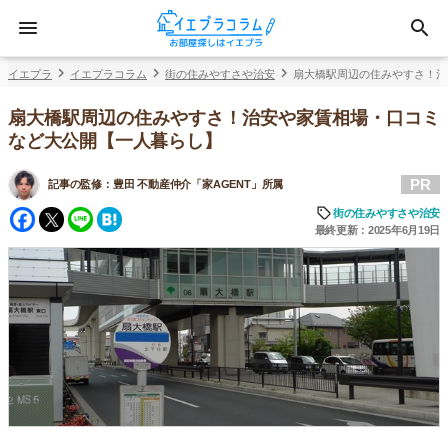
イエプラ
イエプラコラム
街の住みやすさや治安
扇大橋駅周辺の住みやすさ！治
扇大橋駅周辺の住みやすさ！治安や家賃相場・口コミ
など大公開【一人暮らし】
PR
記事の監修：
豊田 不動産仲介「家AGENT」所属
Facebook
Twitter
Line
Hatena
街の住みやすさや治安
最終更新：2025年6月19日