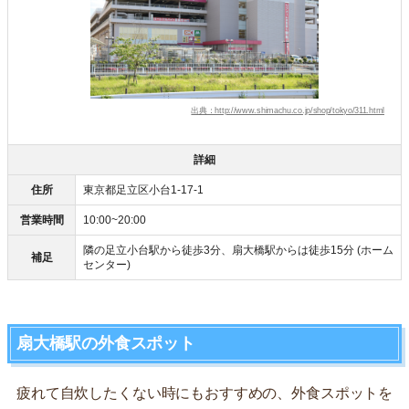
出典：http://www.shimachu.co.jp/shop/tokyo/311.html
詳細
住所
東京都足立区小台1-17-1
営業時間
10:00~20:00
隣の足立小台駅から徒歩3分、扇大橋駅からは徒歩15分 (ホーム
補足
センター)
扇大橋駅の外食スポット
疲れて自炊したくない時にもおすすめの、外食スポットを