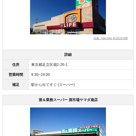
出典：http://itot.jp/13121/465
詳細
住所
東京都足立区扇2-26-1
営業時間
9:30~24:00
補足
駅から出てすぐ (スーパー)
酒＆業務スーパー 酒市場ヤマダ扇店