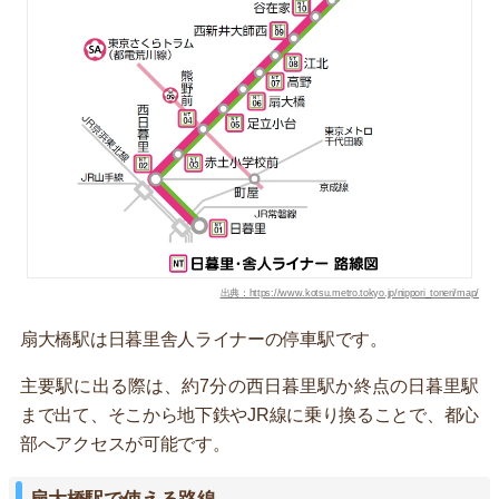
出典：https://www.kotsu.metro.tokyo.jp/nippori_toneri/map/
扇大橋駅は日暮里舎人ライナーの停車駅です。
主要駅に出る際は、約7分の西日暮里駅か終点の日暮里駅
まで出て、そこから地下鉄やJR線に乗り換ることで、都心
部へアクセスが可能です。