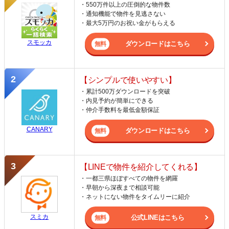
・550万件以上の圧倒的な物件数
・通知機能で物件を見逃さない
・最大5万円のお祝い金がもらえる
スモッカ
ダウンロードはこちら
【シンプルで使いやすい】
・累計500万ダウンロードを突破
・内見予約が簡単にできる
・仲介手数料を最低金額保証
CANARY
ダウンロードはこちら
【LINEで物件を紹介してくれる】
・一都三県ほぼすべての物件を網羅
・早朝から深夜まで相談可能
・ネットにない物件をタイムリーに紹介
スミカ
公式LINEはこちら