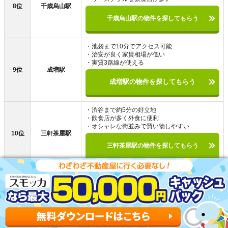
8位
千歳烏山駅
千歳烏山駅の物件を探してもらう
・池袋まで10分でアクセス可能
・治安が良く家賃相場が低い
・実質3路線が使える
9位
成増駅
成増駅の物件を探してもらう
・渋谷まで約5分の好立地
・飲食店が多く外食に便利
・オシャレな街並みで買い物しやすい
10位
三軒茶屋駅
三軒茶屋駅の物件を探してもらう
扇大橋駅以外で住む街を探している人向けに、東京で住み
やすい街をまとめました。上記の街は、治安や交通アクセ
スの良さ、家賃相場の低さなどに優れたおすすめの街で
す。