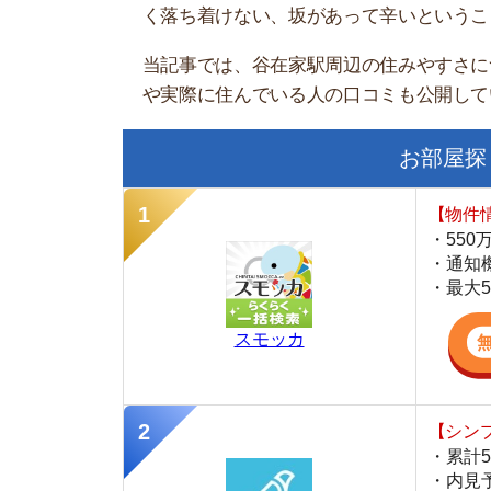
お部屋探しにお
【物件情報を毎
・550万件以
・通知機能で物
・最大5万円の
スモッカ
【シンプルで使
・累計500万
・内見予約が簡
・仲介手数料を
CANARY
【LINEで物件
・一都三県ほぼ