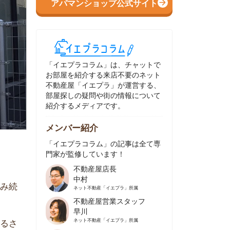
イエプラコラム」は、チャットで
部屋を紹介する来店不要のネット
動産屋「イエプラ」が運営する、
屋探しの疑問や街の情報について
介するメディアです。
ンバー紹介
イエプラコラム」の記事は全て専
家が監修しています！
不動産屋店長
中村
ネット不動産
「イエプラ」所属
不動産屋営業スタッフ
早川
ネット不動産
「イエプラ」所属
不動産屋営業スタッフ
村野
ネット不動産
「イエプラ」所属
不動産屋宅地建物取引士
舟木
ネット不動産
「イエプラ」所属