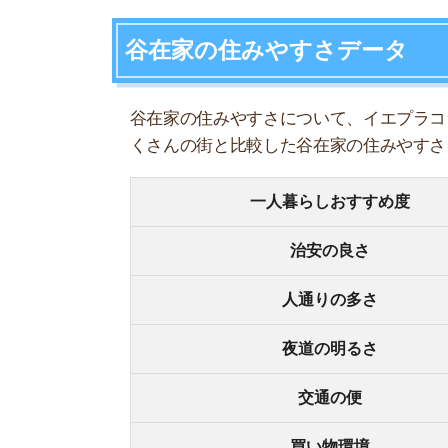
人通りの多さ
夜道の明るさ
交通の便
買い物環境
コンビニの多さ
飲食店の多さ
娯楽施設
住宅街or繁華街
古い街並みor新しい街並み
警察署や交番(駅500m圏内)