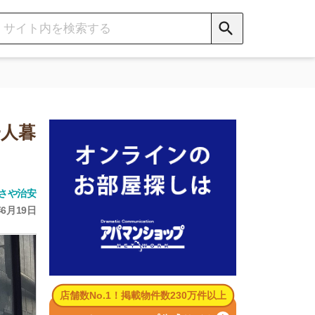
数No.1！掲載物件数230万件以上
パマンショップ公式サイト