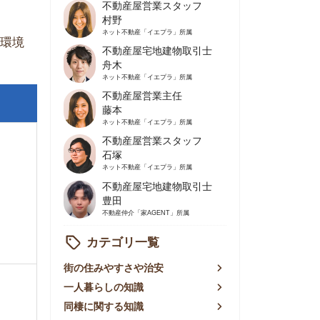
不動産屋営業主任
藤本
ネット不動産
「イエプラ」所属
不動産屋営業スタッフ
石塚
ネット不動産
「イエプラ」所属
不動産屋宅地建物取引士
豊田
不動産仲介
「家AGENT」所属
カテゴリ一覧
の住みやすさや治安
人暮らしの知識
棲に関する知識
賃やお金のこと
屋探しの知恵
件探しのマル秘情報
手不動産屋の評判
リアごとの家賃
っ越しの知識
ェアハウスの知識