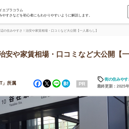
ラム
どを初心者にもわかりやすいように解説します。
すさ！治安や家賃相場・口コミなど大公開【一人暮らし】
や家賃相場・口コミなど大公開【一人暮
街の住みやすさや治安
Facebook
Twitter
Line
Hatena
PR
最終更新：2025年6月19日
店舗
ア