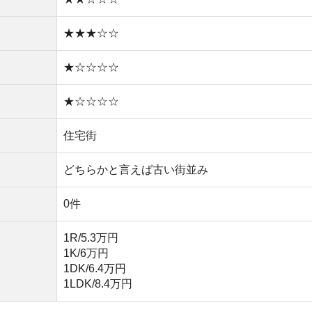
1K/6万円
1DK/6.4万円
1LDK/8.4万円
い
や買い物環境など、全ての情報を調べるのが面倒なら不動
モッカ
」がおすすめです。550万件以上の物件を取り扱っ
るので、ぜひ利用してみてください。
産屋に行く必要なし！
無料ダウンロード