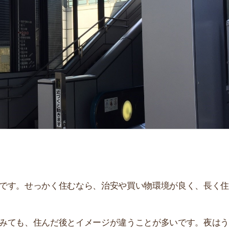
「
お
不
部
紹
メ
「
門
せっかく住むなら、治安や買い物環境が良く、長く住み続
、住んだ後とイメージが違うことが多いです。夜はうるさ
。
解説しています！治安や家賃相場はもちろん、買い物環境
。ぜひ参考にしてください。