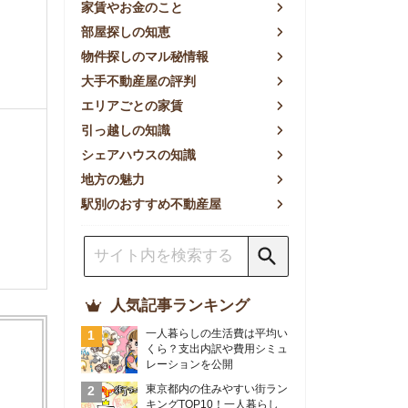
方の魅力
別のおすすめ不動産屋
人気記事ランキング
一人暮らしの生活費は平均い
くら？支出内訳や費用シミュ
レーションを公開
東京都内の住みやすい街ラン
キングTOP10！一人暮らし
におすすめの駅も公開
【2026年最新】
【2026年】賃貸サイトおす
すめランキング！全50社の
物件探しサイトを比較検証
おすすめの良い不動産屋ラン
キングTOP10！プロが賃貸
仲介業者を徹底比較
部屋探しアプリ全27社徹底
比較！物件探しアプリランキ
ングTOP5【ニーズ別】
賃貸の家賃保証会社で審査が