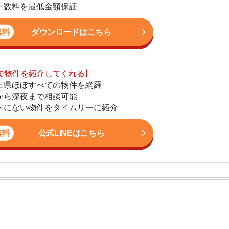
まで相談可能
地
物件をタイムリーに紹介
駅
公式LINEはこちら
1
2
ン。宅地建物取引士の資格を取得している。営業マンとし
3
入居審査についての不安や疑問を解決しています。
4
5
6