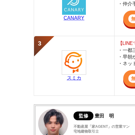
・早朝から深夜
・ネットにない
スミカ
監修
豊田 明
不動産屋「家AGENT」の営業マン
宅地建物取引士
賃貸の仲介会社「家AGENT」の現役の営業マ
ての経験と専門知識を活かして、お部屋探しや
谷在家の住みやすさデータ
公園が多く緑豊かな街
谷在家駅周辺の特徴や雰囲気について
公然わいせつがまれに発生している