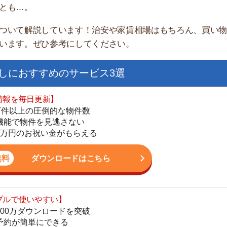
すすめのサービス3選
日更新】
上の圧倒的な物件数
件を見逃さない
お祝い金がもらえる
ダウンロードはこちら
街
いやすい】
一
ダウンロードを突破
同
単にできる
家
最低金額保証
部
ダウンロードはこちら
物
大
エ
を紹介してくれる】
引
すべての物件を網羅
シ