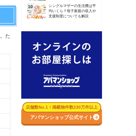
数No.1！掲載物件数230万件以上
パマンショップ公式サイト