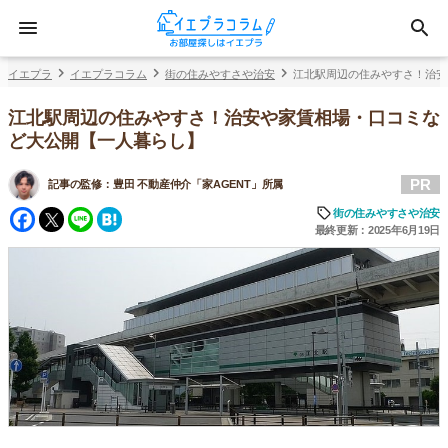
イエプラ
イエプラコラム
街の住みやすさや治安
江北駅周辺の住みやすさ！治安
江北駅周辺の住みやすさ！治安や家賃相場・口コミな
ど大公開【一人暮らし】
PR
記事の監修：
豊田 不動産仲介「家AGENT」所属
Facebook
Twitter
Line
Hatena
街の住みやすさや治安
最終更新：2025年6月19日