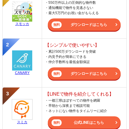
・550万件以上の圧倒的な物件数
・通知機能で物件を見逃さない
・最大5万円のお祝い金がもらえる
スモッカ
ダウンロードはこちら
【シンプルで使いやすい】
・累計500万ダウンロードを突破
・内見予約が簡単にできる
・仲介手数料を最低金額保証
CANARY
ダウンロードはこちら
【LINEで物件を紹介してくれる】
・一都三県ほぼすべての物件を網羅
・早朝から深夜まで相談可能
・ネットにない物件をタイムリーに紹介
スミカ
公式LINEはこちら