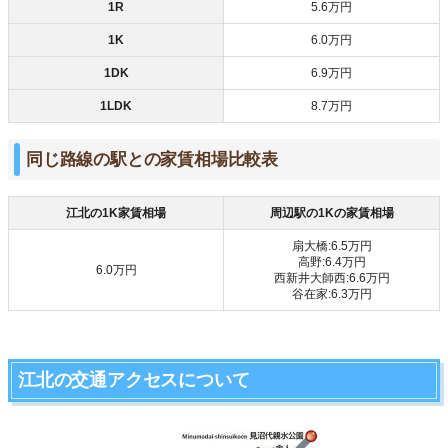
1R
5.6万円
1K
6.0万円
1DK
6.9万円
1LDK
8.7万円
同じ路線の駅との家賃相場比較表
江北の1K家賃相場
周辺駅の1Kの家賃相場
扇大橋:6.5万円
高野:6.4万円
6.0万円
西新井大師西:6.6万円
谷在家:6.3万円
江北の交通アクセスについて