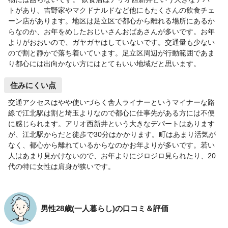
トがあり、吉野家やマクドナルドなど他にもたくさんの飲食チェ
ーン店があります。地区は足立区で都心から離れる場所にあるか
らなのか、お年をめしたおじいさんおばあさんが多いです。お年
よりがおおいので、ガヤガヤはしていないです。交通量も少ない
ので割と静かで落ち着いています。足立区周辺が行動範囲であま
り都心には出向かない方にはとてもいい地域だと思います。
住みにくい点
交通アクセスはやや使いづらく舎人ライナーというマイナーな路
線で江北駅は割と埼玉よりなので都心に仕事先がある方には不便
に感じられます。アリオ西新井という大きなデパートはあります
が、江北駅からだと徒歩で30分はかかります。町はあまり活気が
なく、都心から離れているからなのかお年よりが多いです。若い
人はあまり見かけないので、お年よりにジロジロ見られたり、20
代の特に女性は肩身が狭いです。
男性28歳(一人暮らし)の口コミ＆評価