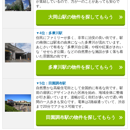
が直結しているので、万が一のことがあっても安心で
す。
大岡山駅の物件を探してもらう
▼4位：多摩川駅
住民にファミリーが多く、非常に治安の良い街です。駅
の南側には駅名の由来になった多摩川が流れています。
あじさいで有名な「多摩川台公園」や桜や紅葉がきれい
な「せせらぎ公園」などの自然豊かな施設が多く落ち着
いた雰囲気の街です。
多摩川駅の物件を探してもらう
▼5位：田園調布駅
自然豊かな高級住宅街として全国的に有名な街です。駅
前の扇状にデザインされた区画を始め、地域全体に整備
が行き届いています。道幅が広く街灯が多いので遅い時
間の一人歩きも安心です。電車は2路線通っていて、渋谷
まで20分でアクセス可能です。
田園調布駅の物件を探してもらう