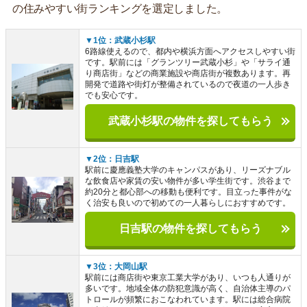
の住みやすい街ランキングを選定しました。
▼1位：武蔵小杉駅
6路線使えるので、都内や横浜方面へアクセスしやすい街
です。駅前には「グランツリー武蔵小杉」や「サライ通
り商店街」などの商業施設や商店街が複数あります。再
開発で道路や街灯が整備されているので夜道の一人歩き
でも安心です。
武蔵小杉駅の物件を探してもらう
▼2位：日吉駅
駅前に慶應義塾大学のキャンパスがあり、リーズナブル
な飲食店や家賃の安い物件が多い学生街です。渋谷まで
約20分と都心部への移動も便利です。目立った事件がな
く治安も良いので初めての一人暮らしにおすすめです。
日吉駅の物件を探してもらう
▼3位：大岡山駅
駅前には商店街や東京工業大学があり、いつも人通りが
多いです。地域全体の防犯意識が高く、自治体主導のパ
トロールが頻繁におこなわれています。駅には総合病院