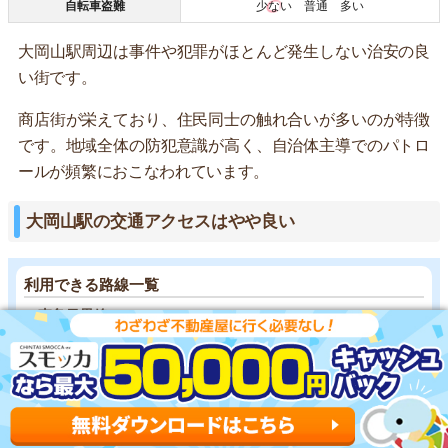
自転車盗難
少ない
普通 多い
大岡山駅周辺は事件や犯罪がほとんど発生しない治安の良
い街です。
商店街が栄えており、住民同士の触れ合いが多いのが特徴
です。地域全体の防犯意識が高く、自治体主導でのパトロ
ールが頻繁におこなわれています。
大岡山駅の交通アクセスはやや良い
利用できる路線一覧
・東急目黒線
・東急大井町線
大岡山駅には東急目黒線と東急大井町線の2路線が通って
います。