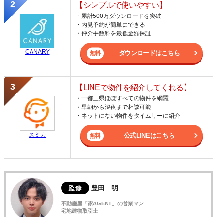
【シンプルで使いやすい】
・累計500万ダウンロードを突破
・内見予約が簡単にできる
・仲介手数料を最低金額保証
CANARY
ダウンロードはこちら
【LINEで物件を紹介してくれる】
・一都三県ほぼすべての物件を網羅
・早朝から深夜まで相談可能
・ネットにない物件をタイムリーに紹介
スミカ
公式LINEはこちら
監修
豊田 明
不動産屋「家AGENT」の営業マン
宅地建物取引士