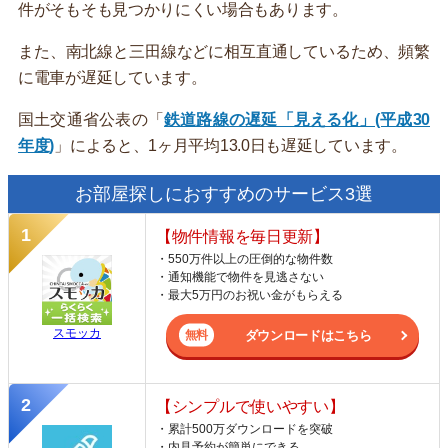
件がそもそも見つかりにくい場合もあります。
また、南北線と三田線などに相互直通しているため、頻繁
に電車が遅延しています。
国土交通省公表の「
鉄道路線の遅延「見える化」(平成30
年度)
」によると、1ヶ月平均13.0日も遅延しています。
お部屋探しにおすすめのサービス3選
【物件情報を毎日更新】
・550万件以上の圧倒的な物件数
・通知機能で物件を見逃さない
・最大5万円のお祝い金がもらえる
スモッカ
ダウンロードはこちら
【シンプルで使いやすい】
・累計500万ダウンロードを突破
・内見予約が簡単にできる