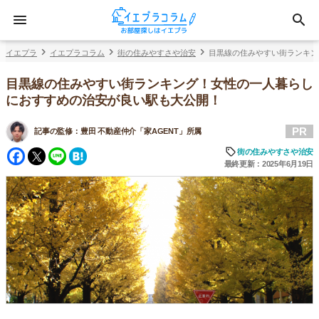
イエプラ
イエプラコラム
街の住みやすさや治安
目黒線の住みやすい街ランキン
目黒線の住みやすい街ランキング！女性の一人暮らし
におすすめの治安が良い駅も大公開！
PR
記事の監修：
豊田 不動産仲介「家AGENT」所属
Facebook
Twitter
Line
Hatena
街の住みやすさや治安
最終更新：2025年6月19日