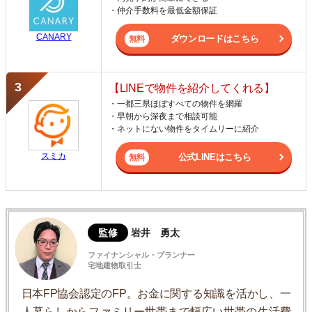
・仲介手数料を最低金額保証
CANARY
ダウンロードはこちら
【LINEで物件を紹介してくれる】
・一都三県ほぼすべての物件を網羅
・早朝から深夜まで相談可能
・ネットにない物件をタイムリーに紹介
スミカ
公式LINEはこちら
監修
岩井 勇太
ファイナンシャル・プランナー
宅地建物取引士
日本FP協会認定のFP。お金に関する知識を活かし、一
人暮らしからファミリー世帯まで幅広い世帯の生活費