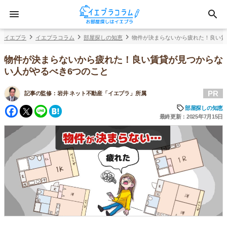
イエプラ
イエプラコラム
部屋探しの知恵
物件が決まらないから疲れた！良い賃
物件が決まらないから疲れた！良い賃貸が見つからな
い人がやるべき6つのこと
PR
記事の監修：
岩井 ネット不動産「イエプラ」所属
Facebook
Twitter
Line
Hatena
部屋探しの知恵
最終更新：2025年7月15日