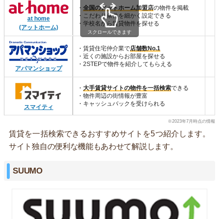
・
全国のアットホーム加盟店
の物件を掲載
・こだわり条件を細かく設定できる
at home
・学校名から賃貸物件を探せる
(アットホーム)
スクロールできます
・賃貸住宅仲介業で
店舗数No.1
・近くの施設からお部屋を探せる
・2STEPで物件を紹介してもらえる
アパマンショップ
・
大手賃貸サイトの物件を一括検索
できる
・物件周辺の街情報が豊富
・キャッシュバックを受けられる
スマイティ
※2023年7月時点の情報
賃貸を一括検索できるおすすめサイトを5つ紹介します。
サイト独自の便利な機能もあわせて解説します。
SUUMO