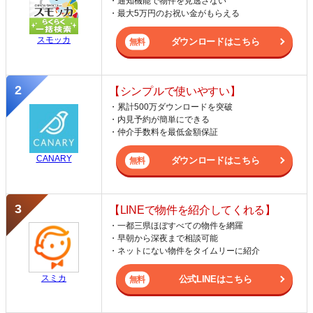
・通知機能で物件を見逃さない
・最大5万円のお祝い金がもらえる
スモッカ
ダウンロードはこちら
【シンプルで使いやすい】
・累計500万ダウンロードを突破
・内見予約が簡単にできる
・仲介手数料を最低金額保証
CANARY
ダウンロードはこちら
【LINEで物件を紹介してくれる】
・一都三県ほぼすべての物件を網羅
・早朝から深夜まで相談可能
・ネットにない物件をタイムリーに紹介
スミカ
公式LINEはこちら