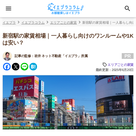
イエプラ
イエプラコラム
エリアごとの家賃
新宿駅の家賃相場｜一人暮らし向け
新宿駅の家賃相場｜一人暮らし向けのワンルームや1K
は安い？
PR
記事の監修：
岩井 ネット不動産「イエプラ」所属
Facebook
Twitter
Line
Hatena
エリアごとの家賃
最終更新：2025年6月20日