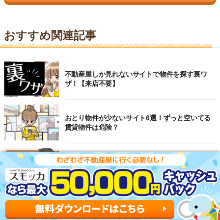
おすすめ関連記事
不動産屋しか見れないサイトで物件を探す裏ワ
ザ！【来店不要】
おとり物件が少ないサイト6選！ずっと空いてる
賃貸物件は危険？
東京のおすすめ不動産会社ランキングTOP10を大
公開！
【2026年】仲介手数料が安い不動産会社ランキン
グ20選！無料～半額の会社を徹底比較