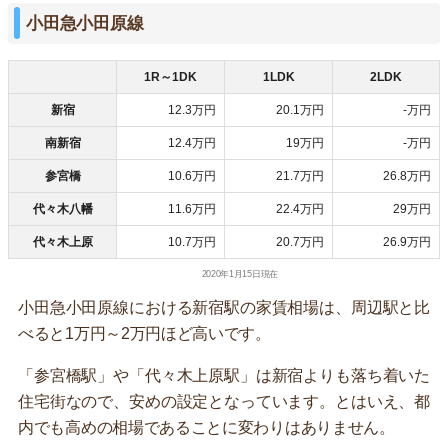
小田急小田原線
1R～1DK
1LDK
2LDK
新宿
12.3万円
20.1万円
-万円
南新宿
12.4万円
19万円
-万円
参宮橋
10.6万円
21.7万円
26.8万円
代々木八幡
11.6万円
22.4万円
29万円
代々木上原
10.7万円
20.7万円
26.9万円
2020年1月15日現在
小田急小田原線における新宿駅の家賃相場は、周辺駅と比
べると1万円～2万円ほど高いです。
「参宮橋駅」や「代々木上原駅」は新宿よりも落ち着いた
住宅街なので、安めの設定となっています。とはいえ、都
内でも高めの相場であることに変わりはありません。