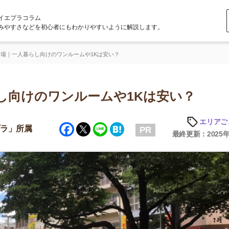
ラム
どを初心者にもわかりやすいように解説します。
らし向けのワンルームや1Kは安い？
けのワンルームや1Kは安い？
エリアごとの家賃
Facebook
Twitter
Line
Hatena
属
PR
最終更新：2025年6月20日
店舗
ア