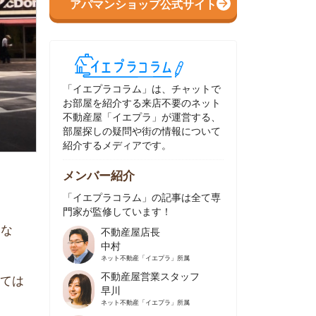
イエプラコラム」は、チャットで
部屋を紹介する来店不要のネット
動産屋「イエプラ」が運営する、
屋探しの疑問や街の情報について
介するメディアです。
ンバー紹介
イエプラコラム」の記事は全て専
家が監修しています！
不動産屋店長
中村
ネット不動産
「イエプラ」所属
不動産屋営業スタッフ
早川
ネット不動産
「イエプラ」所属
不動産屋営業スタッフ
村野
ネット不動産
「イエプラ」所属
不動産屋宅地建物取引士
舟木
ネット不動産
「イエプラ」所属