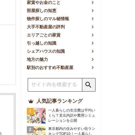
方の魅力
別のおすすめ不動産屋
人気記事ランキング
一人暮らしの生活費は平均い
くら？支出内訳や費用シミュ
レーションを公開
東京都内の住みやすい街ラン
キングTOP10！一人暮らし
におすすめの駅も公開
【2026年最新】
【2026年】賃貸サイトおす
すめランキング！全50社の
物件探しサイトを比較検証
おすすめの良い不動産屋ラン
キングTOP10！プロが賃貸
仲介業者を徹底比較
部屋探しアプリ全27社徹底
比較！物件探しアプリランキ
ングTOP5【ニーズ別】
賃貸の家賃保証会社で審査が