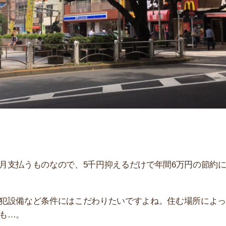
「
お
不
部
紹
メ
「
門
ものなので、5千円抑えるだけで年間6万円の節約にな
など条件にはこだわりたいですよね。住む場所によっては
す。同じ路線の周辺駅との比較もあるので、板橋駅周辺の
にしてください！
すすめのサービス3選