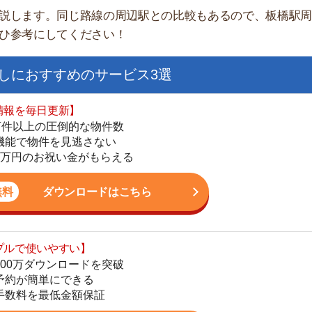
日更新】
上の圧倒的な物件数
件を見逃さない
お祝い金がもらえる
ダウンロードはこちら
いやすい】
街
ダウンロードを突破
単にできる
一
最低金額保証
同
家
ダウンロードはこちら
部
物
大
を紹介してくれる】
エ
すべての物件を網羅
引
まで相談可能
シ
物件をタイムリーに紹介