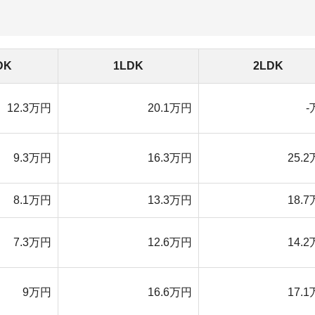
万円
16.6万円
17.1万円
2020年1月15日現在
べると、やや安めです。「池袋駅」より安いですが「十条
辺は「池袋駅」より1万円ほど安いですが、一方で「十条
の面でも板橋駅周辺より劣っているからです。ただ、治安
おすすめです。
物件を探す