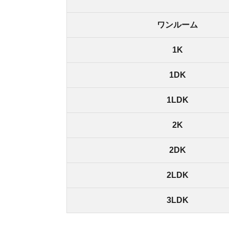
2DK
2LDK
3LDK
板橋駅周辺の家賃相場は、23区内では、やや安め
し向けの物件を借りられます。
また、1LDKの家賃相場が13万円ほどなので、広
板橋駅の
同じ路線の周辺駅との比較