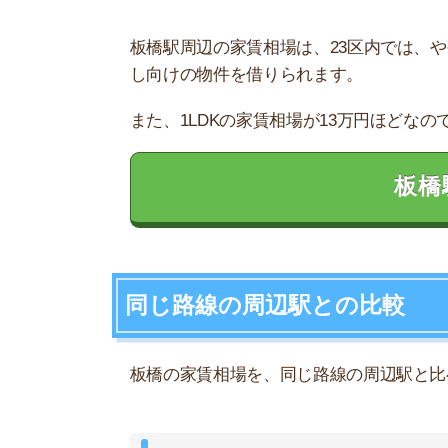
板橋の家賃相場を、同じ路線の周辺駅と比べまし
埼京線
1R～1DK
12.3
新宿
9.3
池袋
板橋
8.1
7.3
十条