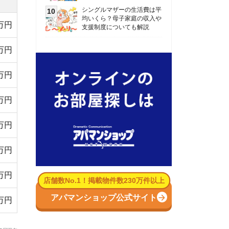
数No.1！掲載物件数230万件以上
パマンショップ公式サイト