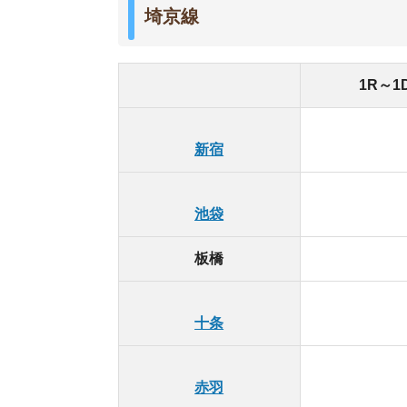
9
赤羽
板橋駅周辺の家賃相場は、埼京線の近隣の駅と比
駅」よりは高いです。
ワンルームから1DKの相場であれば、板橋駅の周
駅」よりは約1万円高いです。
「十条駅」はあまり栄えておらず、交通アクセス
は良いので、落ち着いた環境で暮らしたい人には
▶埼京線の家賃相場一覧はこちら
埼京線の