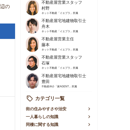
不動産屋営業主任
藤本
ネット不動産
「イエプラ」所属
不動産屋営業スタッフ
石塚
ネット不動産
「イエプラ」所属
不動産屋宅地建物取引士
豊田
不動産仲介
「家AGENT」所属
カテゴリ一覧
の住みやすさや治安
人暮らしの知識
棲に関する知識
賃やお金のこと
屋探しの知恵
件探しのマル秘情報
手不動産屋の評判
リアごとの家賃
っ越しの知識
ェアハウスの知識