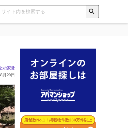
数No.1！掲載物件数230万件以上
パマンショップ公式サイト