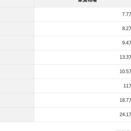
11万円
18.7万円
店舗
ア
24.1万円
2020年1月15日現在
です。池袋の近くにある街ですが、8万円前後で一人暮ら
い間取りの物件も借りやすい街です。
物件を探す