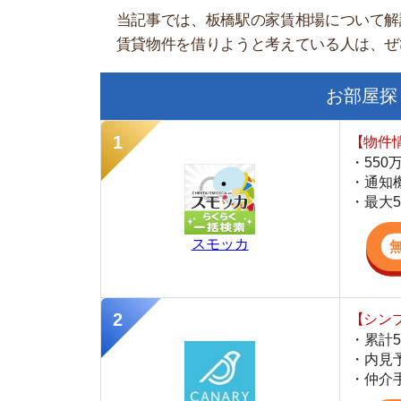
【物件情報を毎
・550万件以
・通知機能で物
・最大5万円の
スモッカ
【シンプルで使
・累計500万
・内見予約が簡
・仲介手数料を
CANARY
【LINEで物件
・一都三県ほぼ
・早朝から深夜
・ネットにない