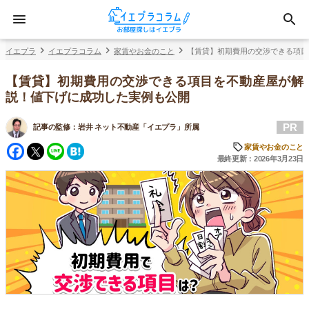
イエプラ
イエプラコラム
家賃やお金のこと
【賃貸】初期費用の交渉できる項目
【賃貸】初期費用の交渉できる項目を不動産屋が解
説！値下げに成功した実例も公開
PR
記事の監修：
岩井 ネット不動産「イエプラ」所属
Facebook
Twitter
Line
Hatena
家賃やお金のこと
最終更新：2026年3月23日