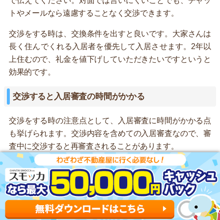
で伝えてください。対面では言いにくいことでも、チャッ
トやメールなら遠慮することなく交渉できます。
交渉をする時は、交換条件を出すと良いです。大家さんは
長く住んでくれる入居者を優先して入居させます。2年以
上住むので、礼金を値下げしていただきたいですというと
効果的です。
交渉すると入居審査の時間がかかる
交渉をする時の注意点として、入居審査に時間がかかる点
も挙げられます。交渉内容を含めての入居審査なので、審
査中に交渉すると再審査されることがあります。
契約前の交渉は入居を断わられる可能性がある
交渉時に注意点は、契約前に交渉は入居を断られてしまう
可能性があることです。支払いの直前で交渉をすると、非