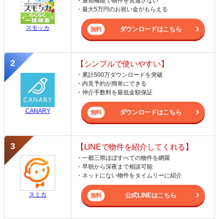
・通知機能で物件を見逃さない
・最大5万円のお祝い金がもらえる
スモッカ
ダウンロードはこちら
【シンプルで使いやすい】
・累計500万ダウンロードを突破
・内見予約が簡単にできる
・仲介手数料を最低金額保証
CANARY
ダウンロードはこちら
【LINEで物件を紹介してくれる】
・一都三県ほぼすべての物件を網羅
・早朝から深夜まで相談可能
・ネットにない物件をタイムリーに紹介
スミカ
公式LINEはこちら