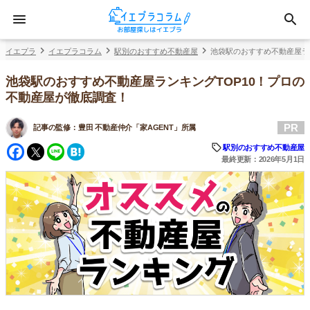
イエプラ
イエプラコラム
駅別のおすすめ不動産屋
池袋駅のおすすめ不動産屋ラ
池袋駅のおすすめ不動産屋ランキングTOP10！プロの
不動産屋が徹底調査！
PR
記事の監修：
豊田 不動産仲介「家AGENT」所属
Facebook
Twitter
Line
Hatena
駅別のおすすめ不動産屋
最終更新：2026年5月1日