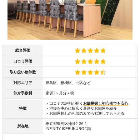
総合評価
口コミ評価
取り扱い物件数
対応エリア
豊島区、板橋区、北区など
仲介手数料
家賃1ヶ月分＋税
・口コミの評判が良く
お部屋探し初心者でも安心
特徴
・池袋を中心に幅広く最適なお部屋を紹介
・お部屋探しの相談のみでも歓迎してもらえる
東京都豊島区池袋2-36-1
所在地
INFINITY IKEBUKURO 1階