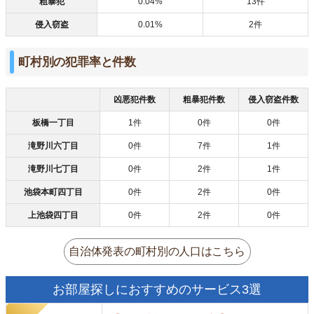
粗暴犯
0.04%
13件
侵入窃盗
0.01%
2件
町村別の犯罪率と件数
凶悪犯件数
粗暴犯件数
侵入窃盗件数
板橋一丁目
1件
0件
0件
滝野川六丁目
0件
7件
1件
滝野川七丁目
0件
2件
1件
池袋本町四丁目
0件
2件
0件
上池袋四丁目
0件
2件
0件
自治体発表の町村別の人口はこちら
お部屋探しにおすすめのサービス3選