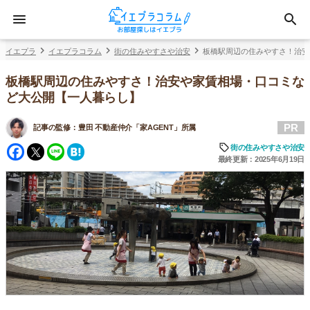
イエプラ
イエプラコラム
街の住みやすさや治安
板橋駅周辺の住みやすさ！治安
板橋駅周辺の住みやすさ！治安や家賃相場・口コミな
ど大公開【一人暮らし】
PR
記事の監修：
豊田 不動産仲介「家AGENT」所属
Facebook
Twitter
Line
Hatena
街の住みやすさや治安
最終更新：2025年6月19日