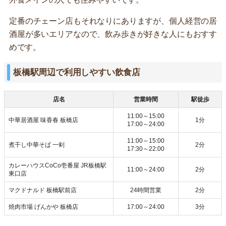
定番のチェーン店もそれなりにありますが、個人経営の居
酒屋が多いエリアなので、飲み歩きが好きな人にもおすす
めです。
板橋駅周辺で利用しやすい飲食店
店名
営業時間
駅徒歩
11:00～15:00
中華居酒屋 味香春 板橋店
1分
17:00～24:00
11:00～15:00
煮干し中華そば 一剣
2分
17:30～22:00
カレーハウスCoCo壱番屋 JR板橋駅
11:00～24:00
2分
東口店
マクドナルド 板橋駅前店
24時間営業
2分
焼肉市場 げんかや 板橋店
17:00～24:00
3分