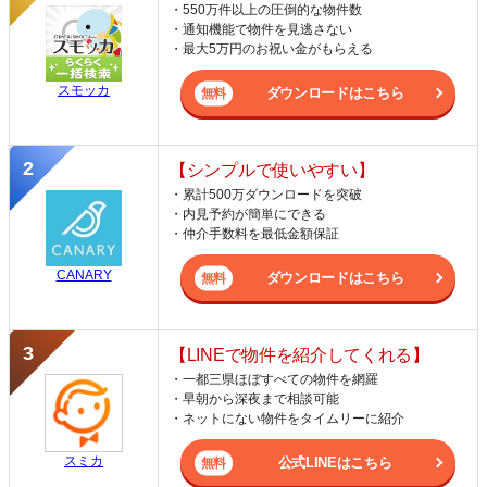
・550万件以上の圧倒的な物件数
・通知機能で物件を見逃さない
・最大5万円のお祝い金がもらえる
スモッカ
ダウンロードはこちら
【シンプルで使いやすい】
・累計500万ダウンロードを突破
・内見予約が簡単にできる
・仲介手数料を最低金額保証
CANARY
ダウンロードはこちら
【LINEで物件を紹介してくれる】
・一都三県ほぼすべての物件を網羅
・早朝から深夜まで相談可能
・ネットにない物件をタイムリーに紹介
スミカ
公式LINEはこちら