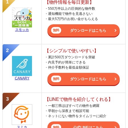
【物件情報を毎日更新】
・550万件以上の圧倒的な物件数
・通知機能で物件を見逃さない
・最大5万円のお祝い金がもらえる
スモッカ
ダウンロードはこちら
【シンプルで使いやすい】
・累計500万ダウンロードを突破
・内見予約が簡単にできる
・仲介手数料を最低金額保証
CANARY
ダウンロードはこちら
【LINEで物件を紹介してくれる】
・一都三県ほぼすべての物件を網羅
・早朝から深夜まで相談可能
・ネットにない物件をタイムリーに紹介
スミカ
公式LINEはこちら