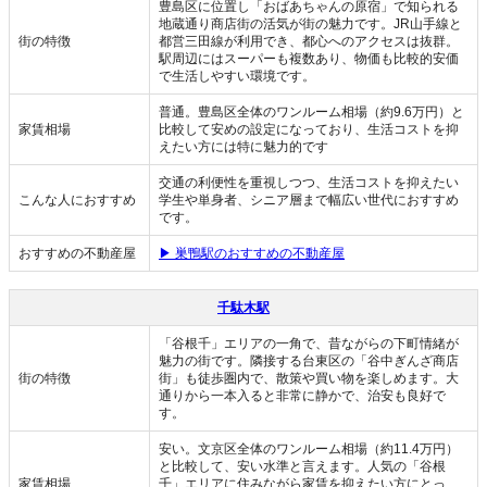
豊島区に位置し「おばあちゃんの原宿」で知られる
地蔵通り商店街の活気が街の魅力です。JR山手線と
街の特徴
都営三田線が利用でき、都心へのアクセスは抜群。
駅周辺にはスーパーも複数あり、物価も比較的安価
で生活しやすい環境です。
普通。豊島区全体のワンルーム相場（約9.6万円）と
家賃相場
比較して安めの設定になっており、生活コストを抑
えたい方には特に魅力的です
交通の利便性を重視しつつ、生活コストを抑えたい
こんな人におすすめ
学生や単身者、シニア層まで幅広い世代におすすめ
です。
おすすめの不動産屋
▶ 巣鴨駅のおすすめの不動産屋
千駄木駅
「谷根千」エリアの一角で、昔ながらの下町情緒が
魅力の街です。隣接する台東区の「谷中ぎんざ商店
街の特徴
街」も徒歩圏内で、散策や買い物を楽しめます。大
通りから一本入ると非常に静かで、治安も良好で
す。
安い。文京区全体のワンルーム相場（約11.4万円）
と比較して、安い水準と言えます。人気の「谷根
家賃相場
千」エリアに住みながら家賃を抑えたい方にとっ