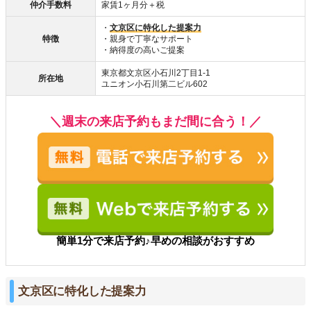
仲介手数料
家賃1ヶ月分＋税
・
文京区に特化した提案力
特徴
・親身で丁寧なサポート
・納得度の高いご提案
東京都文京区小石川2丁目1-1
所在地
ユニオン小石川第二ビル602
＼週末の来店予約もまだ間に合う！／
簡単1分で来店予約♪早めの相談がおすすめ
文京区に特化した提案力