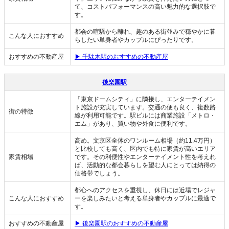
て、コストパフォーマンスの高い魅力的な選択肢で
す。
都会の喧騒から離れ、趣のある街並みで穏やかに暮
こんな人におすすめ
らしたい単身者やカップルにぴったりです。
おすすめの不動産屋
▶ 千駄木駅のおすすめの不動産屋
後楽園駅
「東京ドームシティ」に隣接し、エンターテイメン
ト施設が充実しています。交通の便も良く、複数路
街の特徴
線が利用可能です。駅ビルには商業施設「メトロ・
エム」があり、買い物や外食に便利です。
高め。文京区全体のワンルーム相場（約11.4万円）
と比較しても高く、区内でも特に家賃が高いエリア
家賃相場
です。その利便性やエンターテイメント性を考えれ
ば、活動的な都会暮らしを望む人にとっては納得の
価格帯でしょう。
都心へのアクセスを重視し、休日には近場でレジャ
こんな人におすすめ
ーを楽しみたいと考える単身者やカップルに最適で
す。
おすすめの不動産屋
▶ 後楽園駅のおすすめの不動産屋