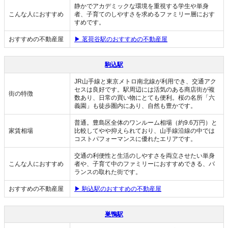
静かでアカデミックな環境を重視する学生や単身
こんな人におすすめ
者、子育てのしやすさを求めるファミリー層におす
すめです。
おすすめの不動産屋
▶ 茗荷谷駅のおすすめの不動産屋
駒込駅
JR山手線と東京メトロ南北線が利用でき、交通アク
セスは良好です。駅周辺には活気のある商店街が複
街の特徴
数あり、日常の買い物にとても便利。桜の名所「六
義園」も徒歩圏内にあり、自然も豊かです。
普通。豊島区全体のワンルーム相場（約9.6万円）と
家賃相場
比較してやや抑えられており、山手線沿線の中では
コストパフォーマンスに優れたエリアです。
交通の利便性と生活のしやすさを両立させたい単身
こんな人におすすめ
者や、子育て中のファミリーにおすすめできる、バ
ランスの取れた街です。
おすすめの不動産屋
▶ 駒込駅のおすすめの不動産屋
巣鴨駅