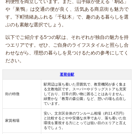
利便性を両立しています。また、山手線が使える「駒込」
や「巣鴨」は交通の便が良く、活気ある商店街も魅力で
す。下町情緒あふれる「千駄木」で、趣のある暮らしを選
ぶのも素敵な選択でしょう。
以下でご紹介する5つの駅は、それぞれが独自の魅力を持
つエリアです。ぜひ、ご自身のライフスタイルと照らし合
わせながら、理想の暮らしを見つけるための参考にしてく
ださい。
茗荷谷駅
駅周辺は落ち着いた雰囲気で、教育機関が多く集ま
る文教地区です。スーパーやドラッグストアも充実
街の特徴
しており、日常の買い物に困ることはありません。
緑豊かな「教育の森公園」など、憩いの場も点在し
ています。
安い。文京区全体のワンルーム相場（約11.4万円）
と比較するとやや安価な水準であり、落ち着いた住
家賃相場
環境を重視する方にとっては狙い目のエリアと言え
るでしょう。