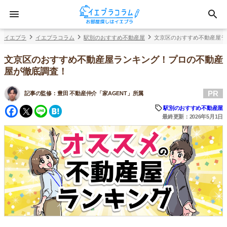
イエプラ
イエプラコラム
駅別のおすすめ不動産屋
文京区のおすすめ不動産屋ラ
文京区のおすすめ不動産屋ランキング！プロの不動産
屋が徹底調査！
PR
記事の監修：
豊田 不動産仲介「家AGENT」所属
Facebook
Twitter
Line
Hatena
駅別のおすすめ不動産屋
最終更新：2026年5月1日