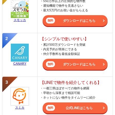
・550万件以上の圧倒的な物件数
・通知機能で物件を見逃さない
・最大5万円のお祝い金がもらえる
スモッカ
ダウンロードはこちら
【シンプルで使いやすい】
・累計500万ダウンロードを突破
・内見予約が簡単にできる
・仲介手数料を最低金額保証
CANARY
ダウンロードはこちら
【LINEで物件を紹介してくれる】
・一都三県ほぼすべての物件を網羅
・早朝から深夜まで相談可能
・ネットにない物件をタイムリーに紹介
スミカ
公式LINEはこちら