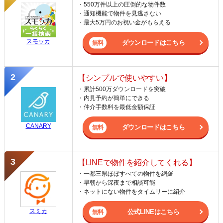
・550万件以上の圧倒的な物件数
・通知機能で物件を見逃さない
・最大5万円のお祝い金がもらえる
スモッカ
ダウンロードはこちら
【シンプルで使いやすい】
・累計500万ダウンロードを突破
・内見予約が簡単にできる
・仲介手数料を最低金額保証
CANARY
ダウンロードはこちら
【LINEで物件を紹介してくれる】
・一都三県ほぼすべての物件を網羅
・早朝から深夜まで相談可能
・ネットにない物件をタイムリーに紹介
スミカ
公式LINEはこちら