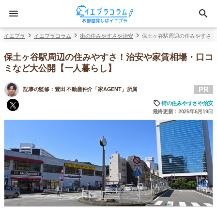
イエプラ
イエプラコラム
街の住みやすさや治安
保土ヶ谷駅周辺の住みやすさ！
保土ヶ谷駅周辺の住みやすさ！治安や家賃相場・口コ
ミなど大公開【一人暮らし】
PR
記事の監修：
豊田 不動産仲介「家AGENT」所属
街の住みやすさや治安
最終更新：2025年6月19日