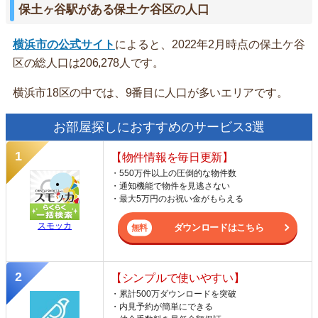
保土ヶ谷駅がある保土ケ谷区の人口
横浜市の公式サイト
によると、2022年2月時点の保土ケ谷
区の総人口は206,278人です。
横浜市18区の中では、9番目に人口が多いエリアです。
お部屋探しにおすすめのサービス3選
【物件情報を毎日更新】
・550万件以上の圧倒的な物件数
・通知機能で物件を見逃さない
・最大5万円のお祝い金がもらえる
スモッカ
ダウンロードはこちら
【シンプルで使いやすい】
・累計500万ダウンロードを突破
・内見予約が簡単にできる