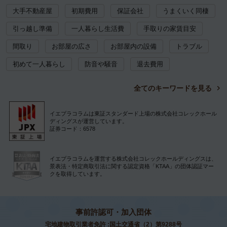
大手不動産屋
初期費用
保証会社
うまくいく同棲
引っ越し準備
一人暮らし生活費
手取りの家賃目安
間取り
お部屋の広さ
お部屋内の設備
トラブル
初めて一人暮らし
防音や騒音
退去費用
全てのキーワードを見る
イエプラコラムは東証スタンダード上場の株式会社コレックホール
ディングスが運営しています。
証券コード：6578
イエプラコラムを運営する株式会社コレックホールディングスは、
景表法・特定商取引法に関する認定資格「KTAA」の団体認証マー
クを取得しています。
事前許認可・加入団体
宅地建物取引業者免許 :国土交通省（2）第9288号