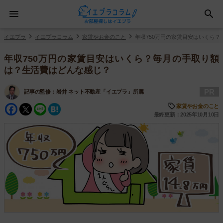
イエプラ
イエプラコラム
家賃やお金のこと
年収750万円の家賃目安はいくら
年収750万円の家賃目安はいくら？毎月の手取り額
は？生活費はどんな感じ？
PR
記事の監修：
岩井 ネット不動産「イエプラ」所属
Facebook
Twitter
Line
Hatena
家賃やお金のこと
最終更新：2025年10月10日