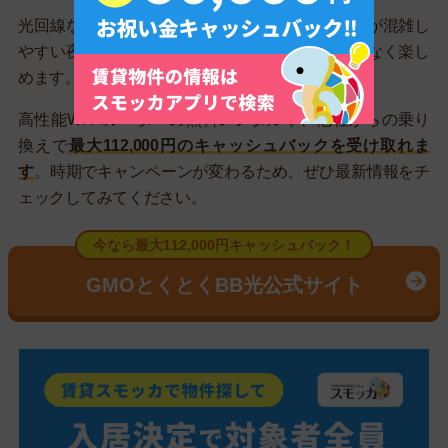
光回線ならではの通信速度の速さが強みで、回線が混雑し
やすい夜間や休日でもインターネットをストレスなく楽し
めます。
高性能Wi-Fiルーターの無料レンタルや、他社からの乗り
換えで
最大112,000円のキャッシュバックを受け取れま
す
。時期でキャンペーンが変わるため、ぜひ最新情報をチ
ェックしてみてください。
今なら最大112,000円キャッシュバック！
GMOとくとくBB光公式サイト