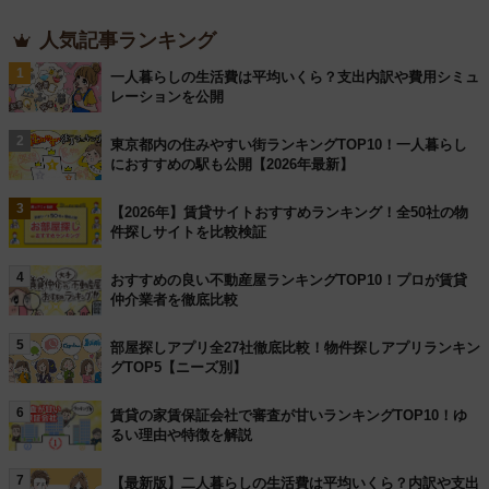
人気記事ランキング
1
一人暮らしの生活費は平均いくら？支出内訳や費用シミュ
レーションを公開
2
東京都内の住みやすい街ランキングTOP10！一人暮らし
におすすめの駅も公開【2026年最新】
3
【2026年】賃貸サイトおすすめランキング！全50社の物
件探しサイトを比較検証
4
おすすめの良い不動産屋ランキングTOP10！プロが賃貸
仲介業者を徹底比較
5
部屋探しアプリ全27社徹底比較！物件探しアプリランキン
グTOP5【ニーズ別】
6
賃貸の家賃保証会社で審査が甘いランキングTOP10！ゆ
るい理由や特徴を解説
7
【最新版】二人暮らしの生活費は平均いくら？内訳や支出