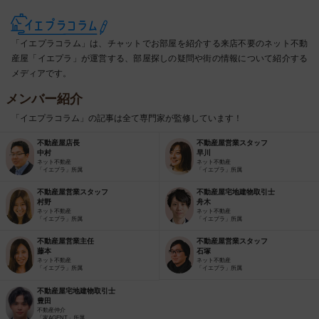
「イエプラコラム」は、チャットでお部屋を紹介する来店不要のネット不動
産屋「イエプラ」が運営する、部屋探しの疑問や街の情報について紹介する
メディアです。
メンバー紹介
「イエプラコラム」の記事は全て専門家が監修しています！
不動産屋店長
不動産屋営業スタッフ
中村
早川
ネット不動産
ネット不動産
「イエプラ」所属
「イエプラ」所属
不動産屋営業スタッフ
不動産屋宅地建物取引士
村野
舟木
ネット不動産
ネット不動産
「イエプラ」所属
「イエプラ」所属
不動産屋営業主任
不動産屋営業スタッフ
藤本
石塚
ネット不動産
ネット不動産
「イエプラ」所属
「イエプラ」所属
不動産屋宅地建物取引士
豊田
不動産仲介
「家AGENT」所属