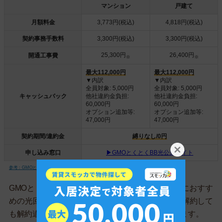
マンション
戸建て
月額料金
3,773円(税込)
4,818円(税込)
契約事務手数料
3,300円(税込)
3,300円(税込)
25,300円
26,400円
開通工事費
※
※
最大112,000円
最大112,000円
▼内訳
▼内訳
全員対象: 5,000円
全員対象: 5,000円
キャッシュバック
他社違約金負担:
他社違約金負担:
60,000円
60,000円
オプション追加等:
オプション追加等:
47,000円
47,000円
契約期間/違約金
縛りなし/0円
申し込み窓口
▶GMOとくとくBB光公式サイト
参考：GMOとくとくBB光 公式 (※ 開通工事費は36回分割払いで実質無料)
GMOとくとくBB光は、通信費を安く抑えたい人におすす
めの光回線です。料金プランがシンプルで、いつ解約して
も解約違約金が発生しないため安心して利用できます。