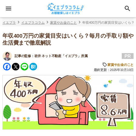
イエプラ
イエプラコラム
家賃やお金のこと
年収400万円の家賃目安はいくら
年収400万円の家賃目安はいくら？毎月の手取り額や
生活費まで徹底解説
PR
記事の監修：
岩井 ネット不動産「イエプラ」所属
Facebook
Twitter
Line
Hatena
家賃やお金のこと
最終更新：2025年10月10日