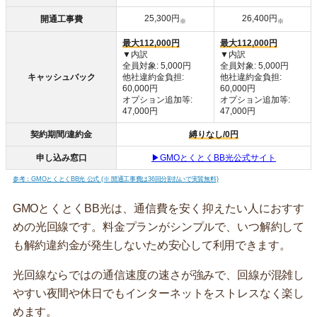
25,300円
26,400円
開通工事費
※
※
最大112,000円
最大112,000円
▼内訳
▼内訳
全員対象: 5,000円
全員対象: 5,000円
キャッシュバック
他社違約金負担:
他社違約金負担:
60,000円
60,000円
オプション追加等:
オプション追加等:
47,000円
47,000円
契約期間/違約金
縛りなし/0円
申し込み窓口
▶GMOとくとくBB光公式サイト
参考：GMOとくとくBB光 公式 (※ 開通工事費は36回分割払いで実質無料)
GMOとくとくBB光は、通信費を安く抑えたい人におすす
めの光回線です。料金プランがシンプルで、いつ解約して
も解約違約金が発生しないため安心して利用できます。
光回線ならではの通信速度の速さが強みで、回線が混雑し
やすい夜間や休日でもインターネットをストレスなく楽し
めます。