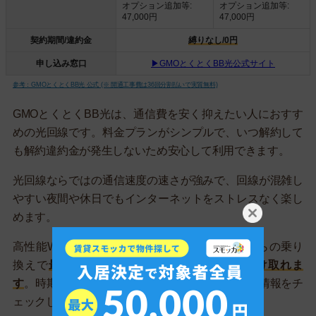
オプション追加等:
オプション追加等:
47,000円
47,000円
契約期間/違約金
縛りなし/0円
申し込み窓口
▶GMOとくとくBB光公式サイト
参考：GMOとくとくBB光 公式 (※ 開通工事費は36回分割払いで実質無料)
GMOとくとくBB光は、通信費を安く抑えたい人におすす
めの光回線です。料金プランがシンプルで、いつ解約して
も解約違約金が発生しないため安心して利用できます。
光回線ならではの通信速度の速さが強みで、回線が混雑し
やすい夜間や休日でもインターネットをストレスなく楽し
めます。
高性能Wi-Fiルーターの無料レンタルや、他社からの乗り
換えで
最大112,000円のキャッシュバックを受け取れま
す
。時期でキャンペーンが変わるため、ぜひ最新情報をチ
ェックしてみてください。