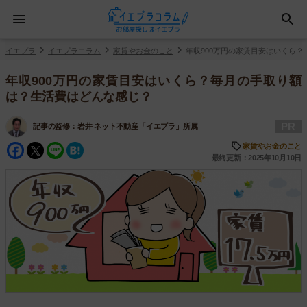
イエプラ
イエプラコラム
家賃やお金のこと
年収900万円の家賃目安はいくら
年収900万円の家賃目安はいくら？毎月の手取り額
は？生活費はどんな感じ？
PR
記事の監修：
岩井 ネット不動産「イエプラ」所属
Facebook
Twitter
Line
Hatena
家賃やお金のこと
最終更新：2025年10月10日