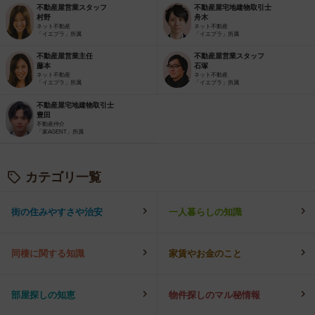
不動産屋営業スタッフ
不動産屋宅地建物取引士
村野
舟木
ネット不動産
ネット不動産
「イエプラ」所属
「イエプラ」所属
不動産屋営業主任
不動産屋営業スタッフ
藤本
石塚
ネット不動産
ネット不動産
「イエプラ」所属
「イエプラ」所属
不動産屋宅地建物取引士
豊田
不動産仲介
「家AGENT」所属
カテゴリ一覧
街の住みやすさや治安
一人暮らしの知識
同棲に関する知識
家賃やお金のこと
部屋探しの知恵
物件探しのマル秘情報