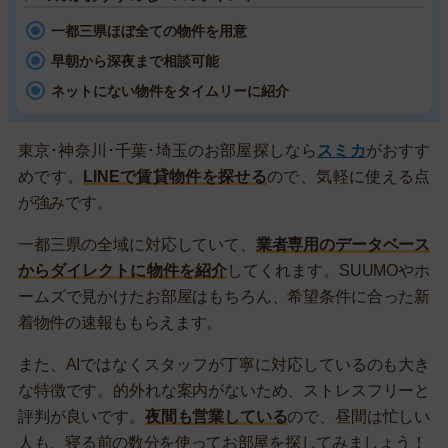
一都三県ほぼ全ての物件を用意
早朝から深夜まで相談可能
ネットにない物件をタイムリーに紹介
東京･神奈川･千葉･埼玉のお部屋探しなら
スミカ
がおすす
めです。
LINEで賃貸物件を探せる
ので、気軽に使える点
が強みです。
一都三県の全域に対応していて、
業者専用のデータベース
からダイレクトに物件を紹介
してくれます。SUUMOやホ
ームズで見かけたお部屋はもちろん、希望条件に合った新
着物件の速報ももらえます。
また、AIではなくスタッフが丁寧に対応しているのも大き
な特徴です。的外れな案内がないため、ストレスフリーと
評判が良いです。
夜間も営業している
ので、昼間は忙しい
人も、寝る前の数分を使ってお部屋を探してみましょう！