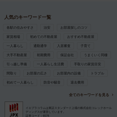
人気のキーワード一覧
各駅の住みやすさ
治安
お部屋探しのコツ
家賃相場
初めての不動産屋
おすすめ不動産屋
一人暮らし
通勤通学
入居審査
子育て
大手不動産屋
初期費用
保証会社
うまくいく同棲
引っ越し準備
一人暮らし生活費
手取りの家賃目安
間取り
お部屋の広さ
お部屋内の設備
トラブル
初めて一人暮らし
防音や騒音
退去費用
全てのキーワードを見る
イエプラコラムは東証スタンダード上場の株式会社コレックホール
ディングスが運営しています。
証券コード：6578