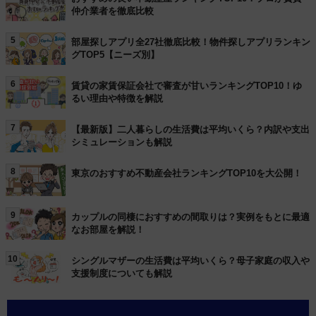
仲介業者を徹底比較
5
部屋探しアプリ全27社徹底比較！物件探しアプリランキン
グTOP5【ニーズ別】
6
賃貸の家賃保証会社で審査が甘いランキングTOP10！ゆ
るい理由や特徴を解説
7
【最新版】二人暮らしの生活費は平均いくら？内訳や支出
シミュレーションも解説
8
東京のおすすめ不動産会社ランキングTOP10を大公開！
9
カップルの同棲におすすめの間取りは？実例をもとに最適
なお部屋を解説！
10
シングルマザーの生活費は平均いくら？母子家庭の収入や
支援制度についても解説