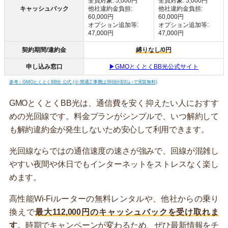
全員対象: 5,000円
全員対象: 5,000円
キャッシュバック
他社違約金負担:
他社違約金負担:
60,000円
60,000円
オプション追加等:
オプション追加等:
47,000円
47,000円
契約期間/違約金
縛りなし/0円
申し込み窓口
▶GMOとくとくBB光公式サイト
参考：GMOとくとくBB光 公式 (※ 開通工事費は36回分割払いで実質無料)
GMOとくとくBB光は、通信費を安く抑えたい人におすす
めの光回線です。料金プランがシンプルで、いつ解約して
も解約違約金が発生しないため安心して利用できます。
光回線ならではの通信速度の速さが強みで、回線が混雑し
やすい夜間や休日でもインターネットをストレスなく楽し
めます。
高性能Wi-Fiルーターの無料レンタルや、他社からの乗り
換えで
最大112,000円のキャッシュバックを受け取れま
す
。時期でキャンペーンが変わるため、ぜひ最新情報をチ