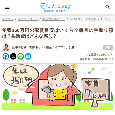
イエプラ
イエプラコラム
家賃やお金のこと
年収350万円の家賃目安はいくら
年収350万円の家賃目安はいくら？毎月の手取り額
は？生活費はどんな感じ？
PR
記事の監修：
岩井 ネット不動産「イエプラ」所属
Facebook
Twitter
Line
Hatena
家賃やお金のこと
最終更新：2025年10月10日