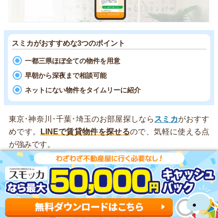
スミカがおすすめな3つのポイント
一都三県ほぼ全ての物件を用意
早朝から深夜まで相談可能
ネットにない物件をタイムリーに紹介
東京･神奈川･千葉･埼玉のお部屋探しなら
スミカ
がおすす
めです。
LINEで賃貸物件を探せる
ので、気軽に使える点
が強みです。
一都三県の全域に対応していて、
業者専用のデータベース
からダイレクトに物件を紹介
してくれます。SUUMOやホ
ームズで見かけたお部屋はもちろん、希望条件に合った新
着物件の速報ももらえます。