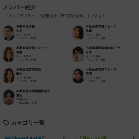
メンバー紹介
「イエプラコラム」の記事は全て専門家が監修しています！
不動産屋店長
不動産屋営業スタッフ
中村
早川
ネット不動産
ネット不動産
「イエプラ」所属
「イエプラ」所属
不動産屋営業スタッフ
不動産屋宅地建物取引士
村野
舟木
ネット不動産
ネット不動産
「イエプラ」所属
「イエプラ」所属
不動産屋営業主任
不動産屋営業スタッフ
藤本
石塚
ネット不動産
ネット不動産
「イエプラ」所属
「イエプラ」所属
不動産屋宅地建物取引士
豊田
不動産仲介
「家AGENT」所属
カテゴリ一覧
街の住みやすさや治安
一人暮らしの知識