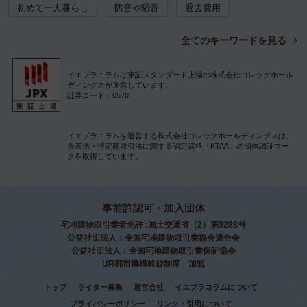
初めて一人暮らし
防音や騒音
退去費用
全てのキーワードを見る
イエプラコラムは東証スタンダード上場の株式会社コレックホール
ディングスが運営しています。
証券コード：6578
イエプラコラムを運営する株式会社コレックホールディングスは、
景表法・特定商取引法に関する認定資格「KTAA」の団体認証マー
クを取得しています。
事前許認可・加入団体
宅地建物取引業者免許 :国土交通省（2）第9288号
公益社団法人：全国宅地建物取引業協会連合会
公益社団法人：全国宅地建物取引業保証協会
UR都市機構斡旋制度 加盟
トップ
ライター募集
運営会社
イエプラコラムについて
プライバシーポリシー
リンク・引用について