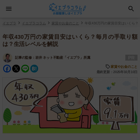
イエプラ
イエプラコラム
家賃やお金のこと
年収430万円の家賃目安はいくら
年収430万円の家賃目安はいくら？毎月の手取り額
は？生活レベルを解説
PR
記事の監修：
岩井 ネット不動産「イエプラ」所属
Facebook
Twitter
Line
Hatena
家賃やお金のこと
最終更新：2025年10月10日