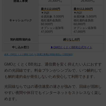
25,300円
26,400円
開通工事費
※
※
最大112,000円
最大112,000円
▼内訳
▼内訳
全員対象: 5,000円
全員対象: 5,000円
キャッシュバック
他社違約金負担:
他社違約金負担:
60,000円
60,000円
オプション追加等:
オプション追加等:
47,000円
47,000円
契約期間/違約金
縛りなし/0円
申し込み窓口
▶GMOとくとくBB光公式サイト
参考：GMOとくとくBB光 公式 (※ 開通工事費は36回分割払いで実質無料)
GMOとくとくBB光は、通信費を安く抑えたい人におすす
めの光回線です。料金プランがシンプルで、いつ解約して
も解約違約金が発生しないため安心して利用できます。
光回線ならではの通信速度の速さが強みで、回線が混雑し
やすい夜間や休日でもインターネットをストレスなく楽し
めます。