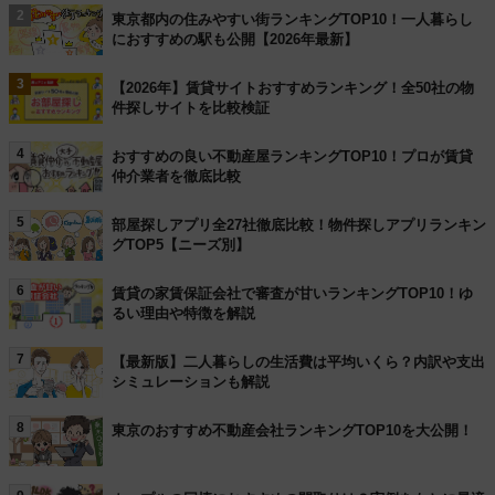
2
東京都内の住みやすい街ランキングTOP10！一人暮らし
におすすめの駅も公開【2026年最新】
3
【2026年】賃貸サイトおすすめランキング！全50社の物
件探しサイトを比較検証
4
おすすめの良い不動産屋ランキングTOP10！プロが賃貸
仲介業者を徹底比較
5
部屋探しアプリ全27社徹底比較！物件探しアプリランキン
グTOP5【ニーズ別】
6
賃貸の家賃保証会社で審査が甘いランキングTOP10！ゆ
るい理由や特徴を解説
7
【最新版】二人暮らしの生活費は平均いくら？内訳や支出
シミュレーションも解説
8
東京のおすすめ不動産会社ランキングTOP10を大公開！