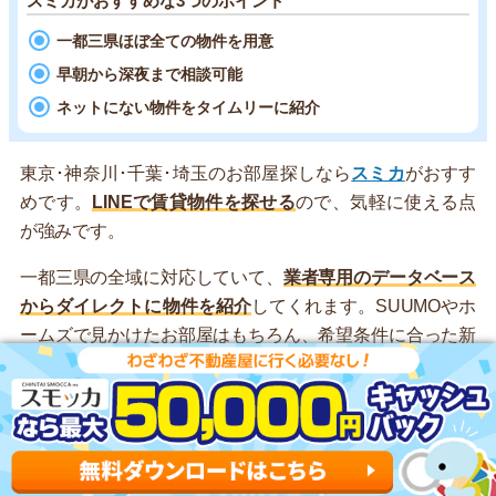
スミカがおすすめな3つのポイント
一都三県ほぼ全ての物件を用意
早朝から深夜まで相談可能
ネットにない物件をタイムリーに紹介
東京･神奈川･千葉･埼玉のお部屋探しなら
スミカ
がおすす
めです。
LINEで賃貸物件を探せる
ので、気軽に使える点
が強みです。
一都三県の全域に対応していて、
業者専用のデータベース
からダイレクトに物件を紹介
してくれます。SUUMOやホ
ームズで見かけたお部屋はもちろん、希望条件に合った新
着物件の速報ももらえます。
また、AIではなくスタッフが丁寧に対応しているのも大き
な特徴です。的外れな案内がないため、ストレスフリーと
評判が良いです。
夜間も営業している
ので、昼間は忙しい