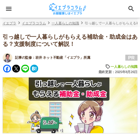
イエプラ
イエプラコラム
一人暮らしの知識
引っ越しで一人暮らしがもらえる補
引っ越しで一人暮らしがもらえる補助金・助成金はあ
る？支援制度について解説！
PR
記事の監修：
岩井 ネット不動産「イエプラ」所属
Facebook
Twitter
Line
Hatena
一人暮らしの知識
最終更新：2025年8月26日