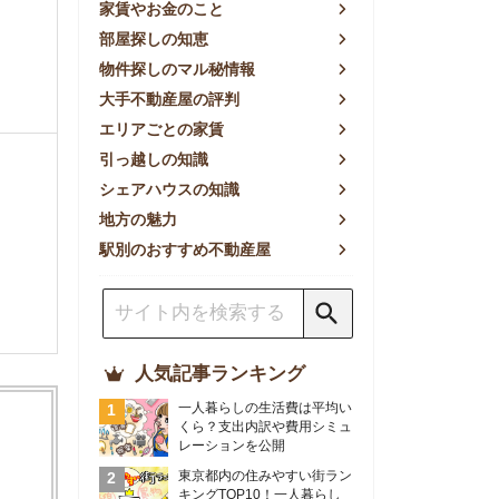
方の魅力
別のおすすめ不動産屋
人気記事ランキング
一人暮らしの生活費は平均い
くら？支出内訳や費用シミュ
レーションを公開
東京都内の住みやすい街ラン
キングTOP10！一人暮らし
におすすめの駅も公開
【2026年最新】
【2026年】賃貸サイトおす
すめランキング！全50社の
物件探しサイトを比較検証
おすすめの良い不動産屋ラン
キングTOP10！プロが賃貸
仲介業者を徹底比較
部屋探しアプリ全27社徹底
比較！物件探しアプリランキ
ングTOP5【ニーズ別】
賃貸の家賃保証会社で審査が