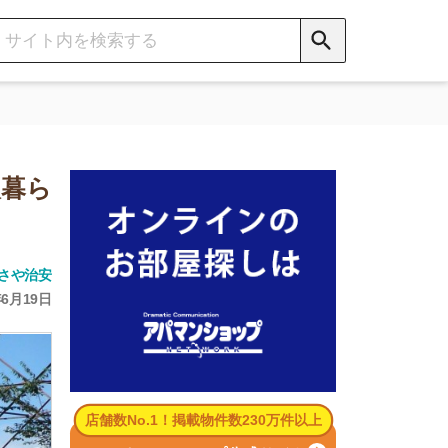
数No.1！掲載物件数230万件以上
パマンショップ公式サイト