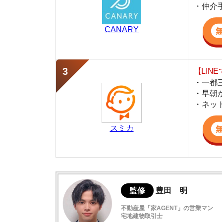
・早朝から深夜
・ネットにない
スミカ
監修
豊田 明
不動産屋「家AGENT」の営業マン
宅地建物取引士
賃貸の仲介会社「家AGENT」の現役の営業マ
ての経験と専門知識を活かして、お部屋探しや
朝霞の住みやすさはこんな感じ！
朝霞の住みやすさデータ
治安や女性ならではの不安について
朝霞の口コミ評判(全25件)