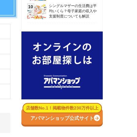
数No.1！掲載物件数230万件以上
パマンショップ公式サイト