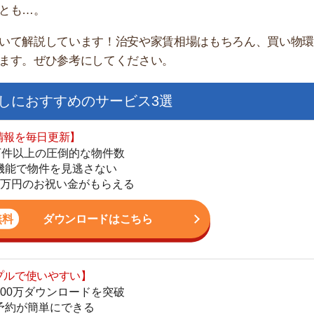
すすめのサービス3選
日更新】
上の圧倒的な物件数
件を見逃さない
お祝い金がもらえる
ダウンロードはこちら
街
いやすい】
一
ダウンロードを突破
同
単にできる
家
最低金額保証
部
ダウンロードはこちら
物
大
エ
を紹介してくれる】
引
すべての物件を網羅
シ