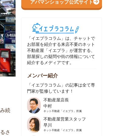
イエプラコラム」は、チャットで
部屋を紹介する来店不要のネット
動産屋「イエプラ」が運営する、
屋探しの疑問や街の情報について
介するメディアです。
ンバー紹介
イエプラコラム」の記事は全て専
家が監修しています！
不動産屋店長
中村
ネット不動産
「イエプラ」所属
不動産屋営業スタッフ
早川
ネット不動産
「イエプラ」所属
不動産屋営業スタッフ
村野
ネット不動産
「イエプラ」所属
不動産屋宅地建物取引士
舟木
ネット不動産
「イエプラ」所属