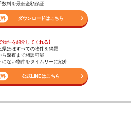
まで相談可能
地
物件をタイムリーに紹介
駅
公式LINEはこちら
1
2
ン。宅地建物取引士の資格を取得している。営業マンとし
3
入居審査についての不安や疑問を解決しています。
4
5
6