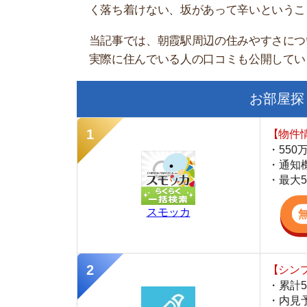
お部屋探しにお
【物件情報を毎
・550万件以
・通知機能で物
・最大5万円の
スモッカ
【シンプルで使
・累計500万
・内見予約が簡
・仲介手数料を
CANARY
【LINEで物件
・一都三県ほぼ