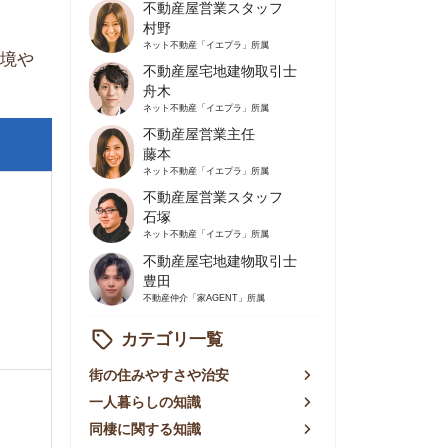
不動産屋営業主任
藤本
ネット不動産
「イエプラ」所属
不動産屋営業スタッフ
石塚
ネット不動産
「イエプラ」所属
不動産屋宅地建物取引士
豊田
不動産仲介
「家AGENT」所属
カテゴリ一覧
の住みやすさや治安
人暮らしの知識
棲に関する知識
賃やお金のこと
屋探しの知恵
件探しのマル秘情報
手不動産屋の評判
リアごとの家賃
っ越しの知識
ェアハウスの知識