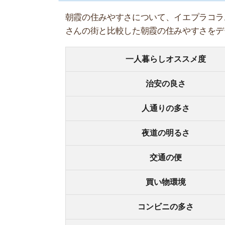
コンビニの多さ
飲食店の多さ
娯楽施設
住宅街or繁華街
古いor新しい物件が多い
警察署や交番(駅500m圏内)
家賃相場