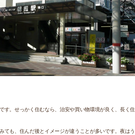
「
お
不
部
紹
メ
「
門
せっかく住むなら、治安や買い物環境が良く、長く住み続
、住んだ後とイメージが違うことが多いです。夜はうるさ
。
説しています！治安や家賃相場はもちろん、買い物環境や
ぜひ参考にしてください。