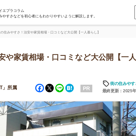
ラム
どを初心者にもわかりやすいように解説します。
さ！治安や家賃相場・口コミなど大公開【一人暮らし】
家賃相場・口コミなど大公開【一人暮ら
街の住みやすさや治安
Facebook
Twitter
Line
Hatena
PR
最終更新：2025年6月19日
店舗
ア