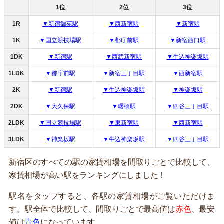
1位
2位
3位
1R
▼新宿御苑駅
▼西新宿駅
▼新宿駅
1K
▼国立競技場駅
▼都庁前駅
▼新宿西口駅
1DK
▼新宿駅
▼西武新宿駅
▼牛込神楽坂駅
1LDK
▼都庁前駅
▼新宿三丁目駅
▼西新宿駅
2K
▼新宿駅
▼牛込神楽坂駅
▼神楽坂駅
2DK
▼大久保駅
▼曙橋駅
▼四谷三丁目駅
2LDK
▼国立競技場駅
▼東新宿駅
▼西新宿駅
3LDK
▼神楽坂駅
▼牛込神楽坂駅
▼四谷三丁目駅
新宿区のすべての駅の家賃相場を間取りごとで比較して、
家賃相場が高い駅をランキングにしました！
駅名をタップすると、各駅の家賃相場がご覧いただけま
す。駅全体で比較して、間取りごとで最高値は
赤色
、最安
値は
青色
になっています。