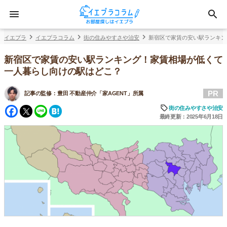
イエプラ
イエプラコラム
街の住みやすさや治安
新宿区で家賃の安い駅ランキン
新宿区で家賃の安い駅ランキング！家賃相場が低くて
一人暮らし向けの駅はどこ？
PR
記事の監修：
豊田 不動産仲介「家AGENT」所属
Facebook
Twitter
Line
Hatena
街の住みやすさや治安
最終更新：2025年6月18日