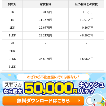
間取り
家賃相場
区の相場との比較
1R
10.31万円
－1.1万円
1K
11.15万円
＋1.07万円
1DK
12.67万円
－0.36万円
1LDK
28.21万円
＋8.29万円
2K
－
－
2DK
－
－
2LDK
35.59万円
＋5.96万円
3LDK
－
－
参考：家賃相場情報-HOME’S (調査日:2023/02/22)/
新宿三丁目駅の安い物件を探す