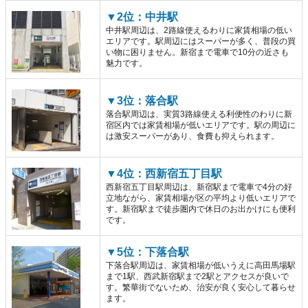
▼2位：中井駅
中井駅周辺は、2路線使えるわりに家賃相場の低い
エリアです。駅周辺にはスーパーが多く、普段の買
い物に困りません。新宿まで電車で10分の近さも
魅力です。
▼3位：落合駅
落合駅周辺は、実質3路線使える利便性のわりに新
宿区内では家賃相場が低いエリアです。駅の周辺に
は激安スーパーがあり、食費も抑えられます。
▼4位：西新宿五丁目駅
西新宿五丁目駅周辺は、新宿駅まで電車で4分の好
立地ながら、家賃相場が区の平均より低いエリアで
す。新宿駅まで徒歩圏内で休日のお出かけにも便利
です。
▼5位：下落合駅
下落合駅周辺は、家賃相場が低いうえに高田馬場駅
まで1駅、西武新宿駅まで2駅とアクセスが良いで
す。繁華街でないため、治安が良く安心して暮らせ
ます。