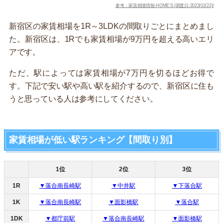
参考：家賃相場情報-HOME’S (調査日:2023/02/22)/
新宿区の家賃相場を1R～3LDKの間取りごとにまとめまし
た。新宿区は、1Rでも家賃相場が9万円を超える高いエリ
アです。
ただ、駅によっては家賃相場が7万円を切るほどお得で
す。下記で安い駅や高い駅を紹介するので、新宿区に住も
うと思っている人は参考にしてください。
家賃相場が低い駅ランキング【間取り別】
1位
2位
3位
1R
▼落合南長崎駅
▼中井駅
▼下落合駅
1K
▼落合南長崎駅
▼面影橋駅
▼落合駅
1DK
▼都庁前駅
▼落合南長崎駅
▼面影橋駅