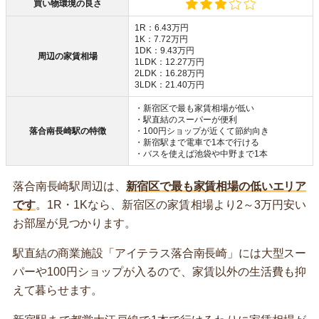
買い物環境の良さ
1R：6.43万円
1K：7.72万円
1DK：9.43万円
周辺の家賃相場
1LDK：12.27万円
2LDK：16.28万円
3LDK：21.40万円
・新宿区で最も家賃相場が低い
・駅直結のスーパーが便利
落合南長崎駅の特徴
・100円ショップが近くて節約向き
・新宿駅まで電車で1本で行ける
・バスを使えば池袋や中野まで1本
落合南長崎駅周辺は、
新宿区で最も家賃相場の低いエリア
です
。1R・1Kなら、新宿区の家賃相場より2～3万円安い
お部屋が見つかります。
駅直結の商業施設「アイテラス落合南長崎」には大型スー
パーや100円ショップが入るので、家賃以外の生活費も抑
えて暮らせます。