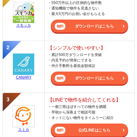
・550万件以上の圧倒的な物件数
・通知機能で物件を見逃さない
・最大5万円のお祝い金がもらえる
スモッカ
ダウンロードはこちら
【シンプルで使いやすい】
・累計500万ダウンロードを突破
・内見予約が簡単にできる
・仲介手数料を最低金額保証
CANARY
ダウンロードはこちら
【LINEで物件を紹介してくれる】
・一都三県ほぼすべての物件を網羅
・早朝から深夜まで相談可能
・ネットにない物件をタイムリーに紹介
スミカ
公式LINEはこちら