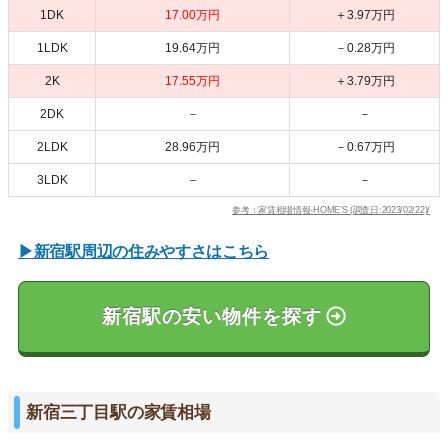
1DK
17.00万円
＋3.97万円
1LDK
19.64万円
－0.28万円
2K
17.55万円
＋3.79万円
2DK
－
－
2LDK
28.96万円
－0.67万円
3LDK
－
－
参考：家賃相場情報-HOME’S (調査日:2023/02/22)/
▶新宿駅周辺の住みやすさはこちら
新宿駅の安い物件を探す
新宿三丁目駅の家賃相場