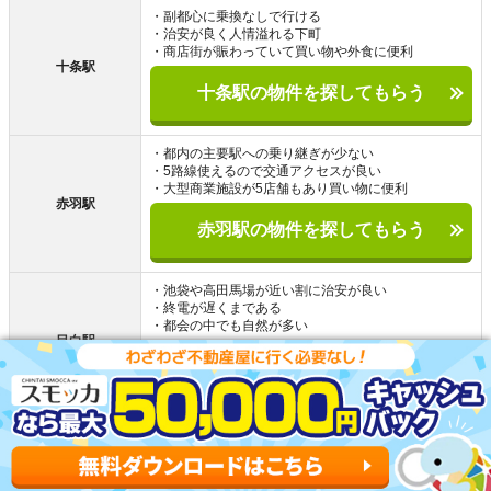
・副都心に乗換なしで行ける
・治安が良く人情溢れる下町
・商店街が賑わっていて買い物や外食に便利
十条駅
十条駅の物件を探してもらう
・都内の主要駅への乗り継ぎが少ない
・5路線使えるので交通アクセスが良い
・大型商業施設が5店舗もあり買い物に便利
赤羽駅
赤羽駅の物件を探してもらう
・池袋や高田馬場が近い割に治安が良い
・終電が遅くまである
・都会の中でも自然が多い
目白駅
目白駅の物件を探してもらう
十条駅