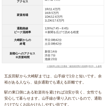
アクセス
1R/11.4万円
1K/9.5万円
家賃相場
1DK/12.6万円
1LDK/17.6万円
通勤路線
126%(7:45～8:45)
ピーク混雑率
※新聞を広げて読める程度
大崎駅からの
平日:0時42分
終電
土日:0時42分
新宿:14分
副都心へのアクセス
渋谷:7分
※所要時間
池袋:23分
※混雑率は国土交通省「最混雑区間の混雑率(2022)」を参考
五反田駅から大崎駅までは、山手線で1分と短いです。余
裕がある人なら、徒歩通勤でも通える距離です。
駅の東口側にある歓楽街を避ければ治安が良く、女性でも
安心して暮らせます。山手線が乗り入れているので、通勤
だけでなくお出かけもしやすい街です。