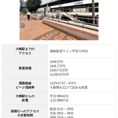
大崎駅までの
湘南新宿ライン宇須で44分
アクセス
1R/6万円
1K/6.7万円
家賃相場
1DK/7.5万円
1LDK/10万円
通勤路線
122%(7:07～8:07)
ピーク混雑率
※新聞を広げて読める程度
大崎駅からの
平日:0時42分
終電
土日:0時07分
新宿:31分～39分
副都心へのアクセス
渋谷:38分～48分
※所要時間
池袋:25分～34分