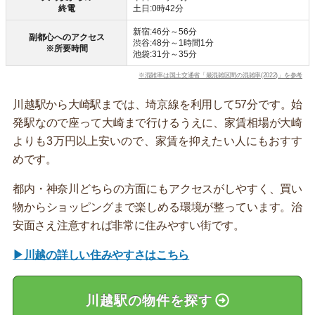
終電
土日:0時42分
新宿:46分～56分
副都心へのアクセス
渋谷:48分～1時間1分
※所要時間
池袋:31分～35分
※混雑率は国土交通省「最混雑区間の混雑率(2022)」を参考
川越駅から大崎駅までは、埼京線を利用して57分です。始
発駅なので座って大崎まで行けるうえに、家賃相場が大崎
よりも3万円以上安いので、家賃を抑えたい人にもおすす
めです。
都内・神奈川どちらの方面にもアクセスがしやすく、買い
物からショッピングまで楽しめる環境が整っています。治
安面さえ注意すれば非常に住みやすい街です。
▶川越の詳しい住みやすさはこちら
川越駅の物件を探す