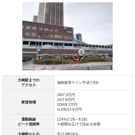
大崎駅までの
湘南新宿ライン宇須で9分
アクセス
1R/7.3万円
1K/7.8万円
家賃相場
1DK/9.1万円
1LDK/13.9万円
通勤路線
124%(7:26～8:26)
ピーク混雑率
※新聞を広げて読める程度
大崎駅からの
平日:0時24分