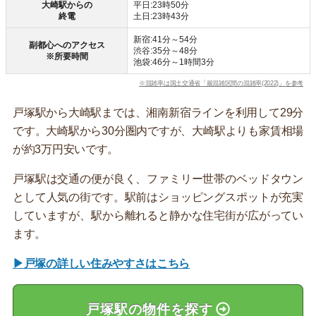
大崎駅からの
平日:23時50分
終電
土日:23時43分
新宿:41分～54分
副都心へのアクセス
渋谷:35分～48分
※所要時間
池袋:46分～1時間3分
※混雑率は国土交通省「最混雑区間の混雑率(2022)」を参考
戸塚駅から大崎駅までは、湘南新宿ラインを利用して29分
です。大崎駅から30分圏内ですが、大崎駅よりも家賃相場
が約3万円安いです。
戸塚駅は交通の便が良く、ファミリー世帯のベッドタウン
として人気の街です。駅前はショッピングスポットが充実
していますが、駅から離れると静かな住宅街が広がってい
ます。
▶戸塚の詳しい住みやすさはこちら
戸塚駅の物件を探す