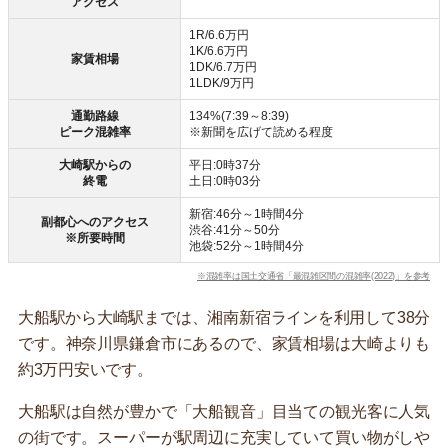
アクセス
1R/6.6万円
1K/6.6万円
家賃相場
1DK/6.7万円
1LDK/9万円
通勤路線
134%(7:39～8:39)
ピーク混雑率
※新聞を広げて読める程度
大崎駅からの
平日:0時37分
終電
土日:0時03分
新宿:46分～1時間4分
副都心へのアクセス
渋谷:41分～50分
※所要時間
池袋:52分～1時間4分
※混雑率は国土交通省「最混雑区間の混雑率(2022)」を参考
大船駅から大崎駅までは、湘南新宿ラインを利用して38分
です。神奈川県鎌倉市にあるので、家賃相場は大崎よりも
約3万円安いです。
大船駅は自然が豊かで「大船観音」目当ての観光客に人気
の街です。スーパーが駅周辺に充実していて買い物がしや