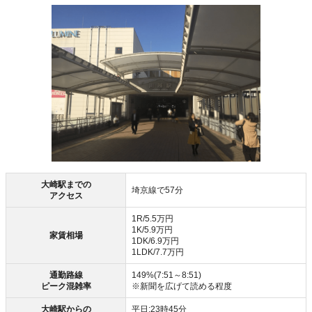
大崎駅までの
埼京線で57分
アクセス
1R/5.5万円
1K/5.9万円
家賃相場
1DK/6.9万円
1LDK/7.7万円
通勤路線
149%(7:51～8:51)
ピーク混雑率
※新聞を広げて読める程度
大崎駅からの
平日:23時45分