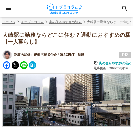
イエプラ
イエプラコラム
街の住みやすさや治安
大崎駅に勤務ならどこに住む？
大崎駅に勤務ならどこに住む？通勤におすすめの駅
【一人暮らし】
PR
記事の監修：
豊田 不動産仲介「家AGENT」所属
Facebook
Twitter
Line
Hatena
街の住みやすさや治安
最終更新：2025年6月19日