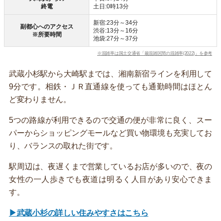
終電
土日:0時13分
新宿:23分～34分
副都心へのアクセス
渋谷:13分～16分
※所要時間
池袋:27分～37分
※混雑率は国土交通省「最混雑区間の混雑率(2022)」を参考
武蔵小杉駅から大崎駅までは、湘南新宿ラインを利用して
9分です。相鉄・ＪＲ直通線を使っても通勤時間はほとん
ど変わりません。
5つの路線が利用できるので交通の便が非常に良く、スー
パーからショッピングモールなど買い物環境も充実してお
り、バランスの取れた街です。
駅周辺は、夜遅くまで営業しているお店が多いので、夜の
女性の一人歩きでも夜道は明るく人目があり安心できま
す。
▶武蔵小杉の詳しい住みやすさはこちら