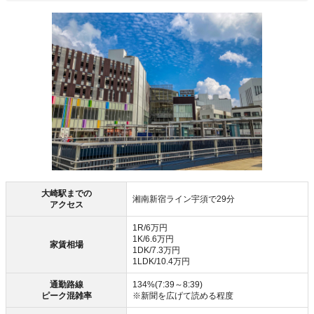
大崎駅までの
湘南新宿ライン宇須で29分
アクセス
1R/6万円
1K/6.6万円
家賃相場
1DK/7.3万円
1LDK/10.4万円
通勤路線
134%(7:39～8:39)
ピーク混雑率
※新聞を広げて読める程度