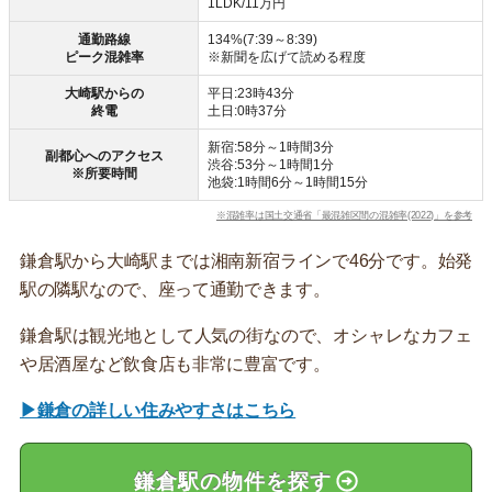
1LDK/11万円
通勤路線
134%(7:39～8:39)
ピーク混雑率
※新聞を広げて読める程度
大崎駅からの
平日:23時43分
終電
土日:0時37分
新宿:58分～1時間3分
副都心へのアクセス
渋谷:53分～1時間1分
※所要時間
池袋:1時間6分～1時間15分
※混雑率は国土交通省「最混雑区間の混雑率(2022)」を参考
鎌倉駅から大崎駅までは湘南新宿ラインで46分です。始発
駅の隣駅なので、座って通勤できます。
鎌倉駅は観光地として人気の街なので、オシャレなカフェ
や居酒屋など飲食店も非常に豊富です。
▶鎌倉の詳しい住みやすさはこちら
鎌倉駅の物件を探す