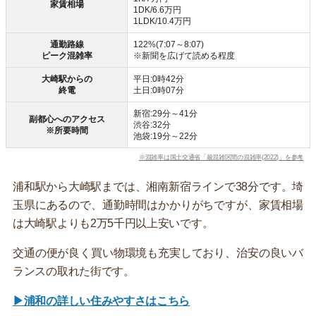
家賃相場
1DK/6.6万円
1LDK/10.4万円
通勤路線
122%(7:07～8:07)
ピーク混雑率
※新聞を広げて読める程度
大崎駅からの
平日:0時42分
終電
土日:0時07分
新宿:29分～41分
副都心へのアクセス
渋谷:32分
※所要時間
池袋:19分～22分
※混雑率は国土交通省「最混雑区間の混雑率(2022)」を参考
浦和駅から大崎駅までは、湘南新宿ラインで38分です。埼
玉県にあるので、通勤時間はかかりがちですが、家賃相場
は大崎駅よりも2万5千円以上安いです。
交通の便が良く買い物環境も充実しており、治安の良いバ
ランスの取れた街です。
▶浦和の詳しい住みやすさはこちら