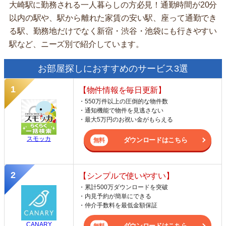
大崎駅に勤務される一人暮らしの方必見！通勤時間が20分
以内の駅や、駅から離れた家賃の安い駅、座って通勤でき
る駅、勤務地だけでなく新宿・渋谷・池袋にも行きやすい
駅など、ニーズ別で紹介しています。
お部屋探しにおすすめのサービス3選
【物件情報を毎日更新】
・550万件以上の圧倒的な物件数
・通知機能で物件を見逃さない
・最大5万円のお祝い金がもらえる
スモッカ
ダウンロードはこちら
【シンプルで使いやすい】
・累計500万ダウンロードを突破
・内見予約が簡単にできる
・仲介手数料を最低金額保証
CANARY
ダウンロードはこちら