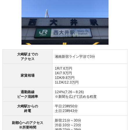
大崎駅までの
湘南新宿ライン宇須で3分
アクセス
1R/7.6万円
1K/7.9万円
家賃相場
1DK/9.8万円
1LDK/12.3万円
通勤路線
124%(7:26～8:26)
ピーク混雑率
※新聞を広げて読める程度
大崎駅からの
平日:23時50分
終電
土日:23時43分
新宿:21分～30分
副都心へのアクセス
渋谷:10分～23分
※所要時間
池袋:23分～39分