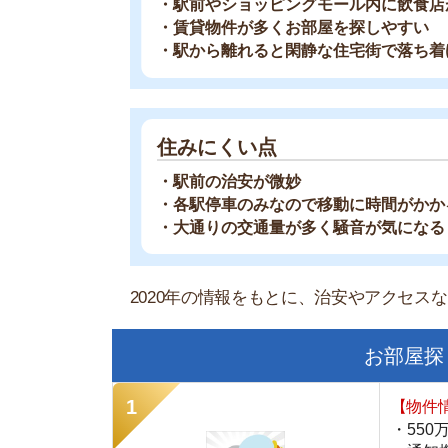
・550万件以
・通知機能で物
・最大5万円の
スモッカ
【シンプルで使
・累計500万
・内見予約が簡
・仲介手数料を
CANARY
【LINEで物件
・一都三県ほぼ
・早朝から深夜
・ネットにない