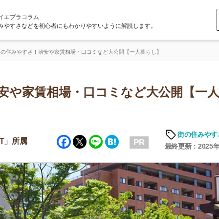
ラム
どを初心者にもわかりやすいように解説します。
さ！治安や家賃相場・口コミなど大公開【一人暮らし】
家賃相場・口コミなど大公開【一人暮ら
街の住みやすさや治安
Facebook
Twitter
Line
Hatena
PR
最終更新：2025年6月19日
店舗
ア