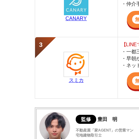
・早朝から深夜
・ネットにない
スミカ
監修
豊田 明
不動産屋「家AGENT」の営業マン
宅地建物取引士
賃貸の仲介会社「家AGENT」の現役の営業マ
ての経験と専門知識を活かして、お部屋探しや
亀有駅周辺の住みやすさ
亀有駅周辺の治安
亀有駅周辺の交通アクセス
亀有駅周辺の買い物環境