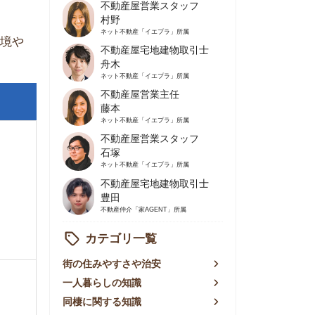
不動産屋営業主任
藤本
ネット不動産
「イエプラ」所属
不動産屋営業スタッフ
石塚
ネット不動産
「イエプラ」所属
不動産屋宅地建物取引士
豊田
不動産仲介
「家AGENT」所属
カテゴリ一覧
の住みやすさや治安
人暮らしの知識
棲に関する知識
賃やお金のこと
屋探しの知恵
件探しのマル秘情報
手不動産屋の評判
リアごとの家賃
っ越しの知識
ェアハウスの知識