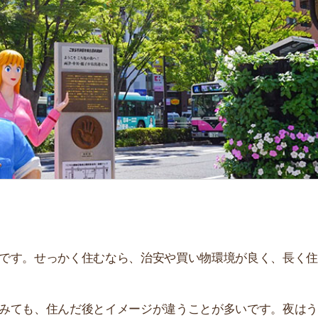
「
お
不
部
紹
メ
「
門
せっかく住むなら、治安や買い物環境が良く、長く住み続
、住んだ後とイメージが違うことが多いです。夜はうるさ
。
説しています！治安や家賃相場はもちろん、買い物環境や
ぜひ参考にしてください。