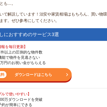
すすめのサービス3選
日更新】
上の圧倒的な物件数
件を見逃さない
お祝い金がもらえる
ダウンロードはこちら
街
いやすい】
一
ダウンロードを突破
同
単にできる
家
最低金額保証
部
ダウンロードはこちら
物
大
エ
を紹介してくれる】
引
すべての物件を網羅
シ