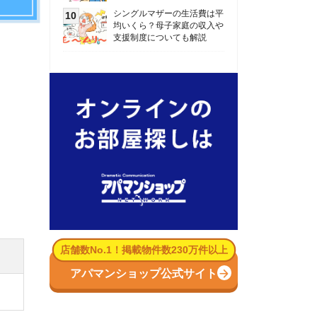
数No.1！掲載物件数230万件以上
パマンショップ公式サイト