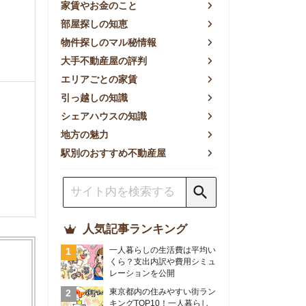
方の魅力
別のおすすめ不動産屋
人気記事ランキング
一人暮らしの生活費は平均い
くら？支出内訳や費用シミュ
レーションを公開
東京都内の住みやすい街ラン
キングTOP10！一人暮らし
におすすめの駅も公開
【2026年最新】
【2026年】賃貸サイトおす
すめランキング！全50社の
物件探しサイトを比較検証
おすすめの良い不動産屋ラン
キングTOP10！プロが賃貸
仲介業者を徹底比較
部屋探しアプリ全27社徹底
比較！物件探しアプリランキ
ングTOP5【ニーズ別】
賃貸の家賃保証会社で審査が