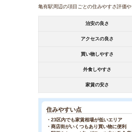
住みやすい点
・23区内でも家賃相場が低いエリア
・商店街がいくつもあり買い物に便利
・駅前やショッピングモール内に飲食店が多い
・賃貸物件が多くお部屋を探しやすい
・駅から離れると閑静な住宅街で落ち着ける
住みにくい点
・駅前の治安が微妙
・各駅停車のみなので移動に時間がかかる
・大通りの交通量が多く騒音が気になる
2020年の情報をもとに、治安やアクセスなどを
お部屋探しにお
【物件情報を毎