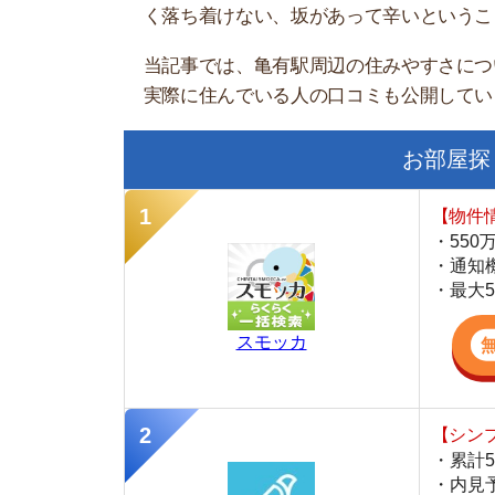
お部屋探しにお
【物件情報を毎
・550万件以
・通知機能で物
・最大5万円の
スモッカ
【シンプルで使
・累計500万
・内見予約が簡
・仲介手数料を
CANARY
【LINEで物件
・一都三県ほぼ