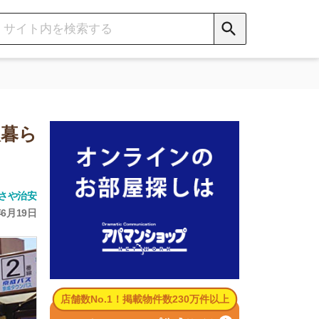
数No.1！掲載物件数230万件以上
パマンショップ公式サイト