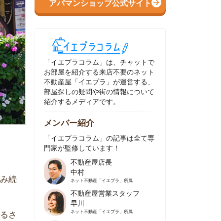
イエプラコラム」は、チャットで
部屋を紹介する来店不要のネット
動産屋「イエプラ」が運営する、
屋探しの疑問や街の情報について
介するメディアです。
ンバー紹介
イエプラコラム」の記事は全て専
家が監修しています！
不動産屋店長
中村
ネット不動産
「イエプラ」所属
不動産屋営業スタッフ
早川
ネット不動産
「イエプラ」所属
不動産屋営業スタッフ
村野
ネット不動産
「イエプラ」所属
不動産屋宅地建物取引士
舟木
ネット不動産
「イエプラ」所属