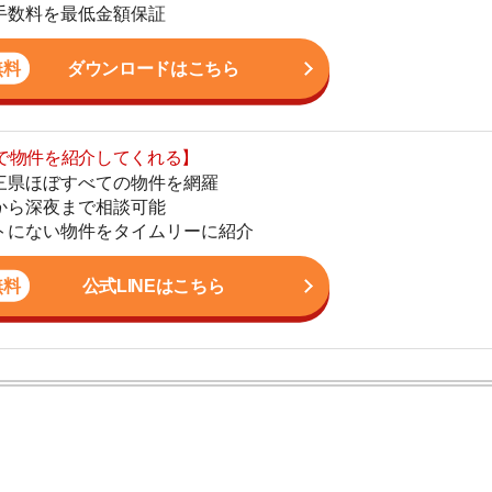
まで相談可能
地
物件をタイムリーに紹介
駅
公式LINEはこちら
1
2
ン。宅地建物取引士の資格を取得している。営業マンとし
3
入居審査についての不安や疑問を解決しています。
4
5
6