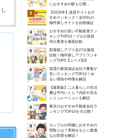
甘いランキングTOP10！ゆ
るい理由や特徴を解説
【最新版】二人暮らしの生活
費は平均いくら？内訳や支出
シミュレーションも解説
東京のおすすめ不動産会社ラ
ンキングTOP10を大公開！
カップルの同棲におすすめの
間取りは？実例をもとに最適
なお部屋を解説！
シングルマザーの生活費は平
均いくら？母子家庭の収入や
支援制度についても解説