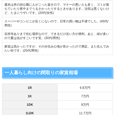
週末は井の頭公園に人がごった返すので、マナーの悪い人も多く、ゴミが落
ちていたり夜中までうるさかったりするときがあります。治安は悪くないけ
ど、たまにウザいです。(20代/女性)
スーパーやコンビニが近くにないので、日常の買い物は不便でした。(40代/
男性)
吉祥寺ありきで住む場所なので、できるだけ近い方が便利。あと、緑が多い
ので夏は虫がすごいです笑。(30代/男性)
家賃は高かったですが、その分住み心地が良かったので満足。また住んでみ
たい街です。(20代/男性)
一人暮らし向けの間取りの家賃相場
1R
6.8万円
1K
7万円
1DK
9万円
1LDK
11.7万円