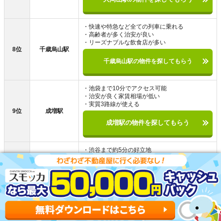
・快速や特急など全ての列車に乗れる
・高齢者が多く治安が良い
・リーズナブルな飲食店が多い
8位
千歳烏山駅
千歳烏山駅の物件を探してもらう
・池袋まで10分でアクセス可能
・治安が良く家賃相場が低い
・実質3路線が使える
9位
成増駅
成増駅の物件を探してもらう
・渋谷まで約5分の好立地
・飲食店が多く外食に便利
・オシャレな街並みで買い物しやすい
10位
三軒茶屋駅
三軒茶屋駅の物件を探してもらう
井の頭公園駅以外で住む街を探している人向けに、東京で