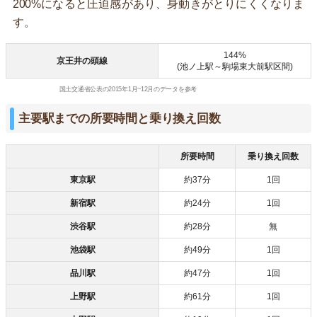
200%になると圧迫感があり、身動きがとりにくくなりま
す。
144%
京王井の頭線
(池ノ上駅～駒場東大前駅区間)
国土交通省公表の2015年1月~12月のデータを参考
主要駅までの所要時間と乗り換え回数
所要時間
乗り換え回数
東京駅
約37分
1回
新宿駅
約24分
1回
渋谷駅
約28分
無
池袋駅
約49分
1回
品川駅
約47分
1回
上野駅
約61分
1回