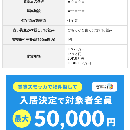
飲食店の多さ
★☆☆☆☆
娯楽施設
★☆☆☆☆
住宅街or繁華街
住宅街
古い街並みor新しい街並み
どちらかと言えば古い街並み
警察署や交番(駅500m圏内)
1件
1R/6.8万円
1K/7万円
家賃相場
1DK/9万円
1LDK/11.7万円