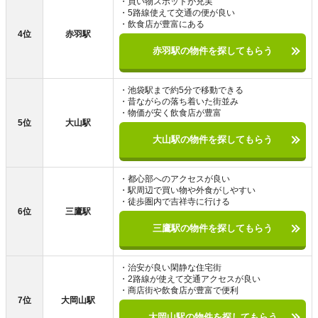
・買い物スポットが充実
・5路線使えて交通の便が良い
・飲食店が豊富にある
4位
赤羽駅
赤羽駅の物件を探してもらう
・池袋駅まで約5分で移動できる
・昔ながらの落ち着いた街並み
・物価が安く飲食店が豊富
5位
大山駅
大山駅の物件を探してもらう
・都心部へのアクセスが良い
・駅周辺で買い物や外食がしやすい
・徒歩圏内で吉祥寺に行ける
6位
三鷹駅
三鷹駅の物件を探してもらう
・治安が良い閑静な住宅街
・2路線が使えて交通アクセスが良い
・商店街や飲食店が豊富で便利
7位
大岡山駅
大岡山駅の物件を探してもらう