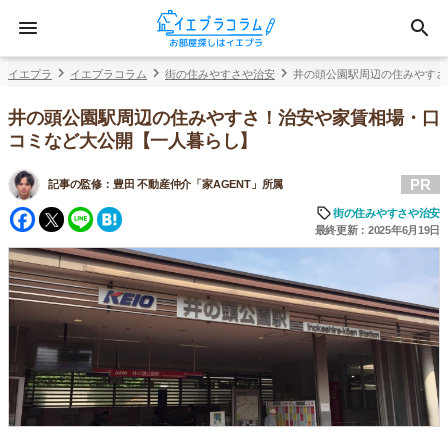
イエプラ
イエプラコラム
街の住みやすさや治安
井の頭公園駅周辺の住みやすさ
井の頭公園駅周辺の住みやすさ！治安や家賃相場・口
コミなど大公開【一人暮らし】
PR
記事の監修：
豊田 不動産仲介「家AGENT」所属
Facebook
Twitter
Line
Hatena
街の住みやすさや治安
最終更新：2025年6月19日