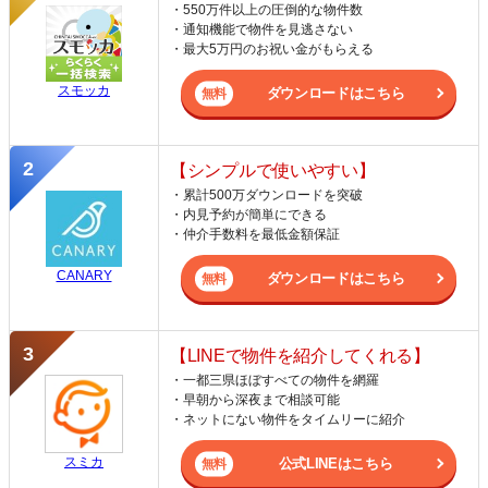
・550万件以上の圧倒的な物件数
・通知機能で物件を見逃さない
・最大5万円のお祝い金がもらえる
スモッカ
ダウンロードはこちら
【シンプルで使いやすい】
・累計500万ダウンロードを突破
・内見予約が簡単にできる
・仲介手数料を最低金額保証
CANARY
ダウンロードはこちら
【LINEで物件を紹介してくれる】
・一都三県ほぼすべての物件を網羅
・早朝から深夜まで相談可能
・ネットにない物件をタイムリーに紹介
スミカ
公式LINEはこちら