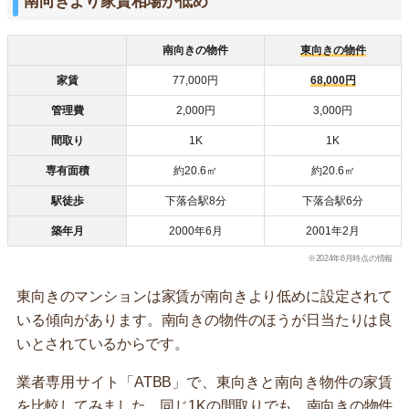
南向きより家賃相場が低め
南向きの物件
東向きの物件
家賃
77,000円
68,000円
管理費
2,000円
3,000円
間取り
1K
1K
専有面積
約20.6㎡
約20.6㎡
駅徒歩
下落合駅8分
下落合駅6分
築年月
2000年6月
2001年2月
※2024年6月時点の情報
東向きのマンションは家賃が南向きより低めに設定されて
いる傾向があります。南向きの物件のほうが日当たりは良
いとされているからです。
業者専用サイト「ATBB」で、東向きと南向き物件の家賃
を比較してみました。同じ1Kの間取りでも、南向きの物件