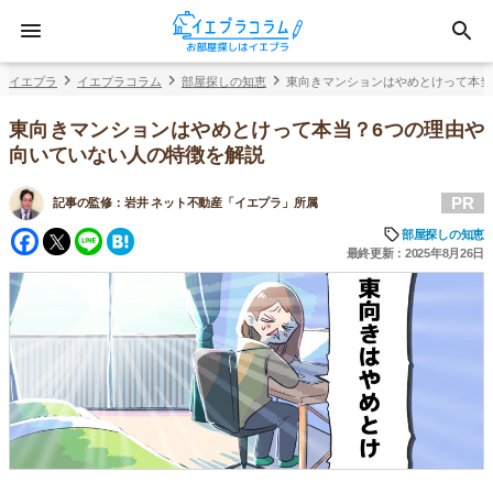
イエプラ
イエプラコラム
部屋探しの知恵
東向きマンションはやめとけって本当
東向きマンションはやめとけって本当？6つの理由や
向いていない人の特徴を解説
PR
記事の監修：
岩井 ネット不動産「イエプラ」所属
Facebook
Twitter
Line
Hatena
部屋探しの知恵
最終更新：2025年8月26日