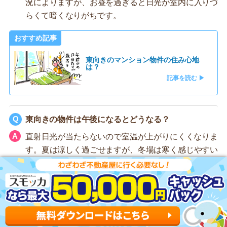
況によりますが、お昼を過ぎると日光が室内に入りづ
らくて暗くなりがちです。
おすすめ記事
東向きのマンション物件の住み心地
は？
記事を読む ▶
東向きの物件は午後になるとどうなる？
直射日光が当たらないので室温が上がりにくくなりま
す。夏は涼しく過ごせますが、冬場は寒く感じやすい
です。
東向きマンションはカビが生えやすい？
カビは発生しやすいです。午後以降お部屋に直射日光
が当たりづらいからです。こまめに換気したり、除湿