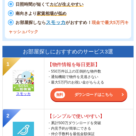
日照時間が短くて
カビが生えやすい
南向きより
家賃相場が低め
スモッカ
お部屋探しなら
がおすすめ！
現金で最大5万円キ
ャッシュバック
お部屋探しにおすすめのサービス3選
【物件情報を毎日更新】
・550万件以上の圧倒的な物件数
・通知機能で物件を見逃さない
・最大5万円のお祝い金がもらえる
スモッカ
ダウンロードはこちら
【シンプルで使いやすい】
・累計500万ダウンロードを突破
・内見予約が簡単にできる
・仲介手数料を最低金額保証