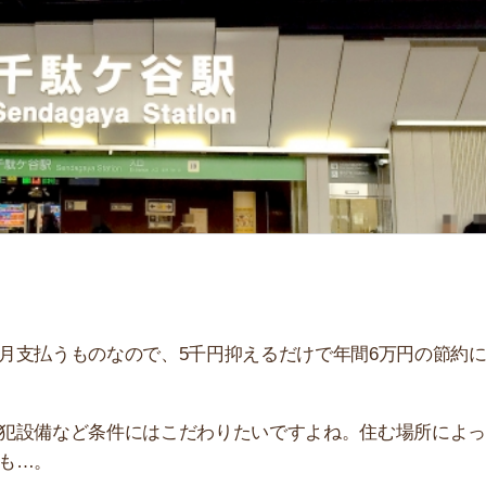
「
お
不
部
紹
メ
「
門
ものなので、5千円抑えるだけで年間6万円の節約にな
など条件にはこだわりたいですよね。住む場所によっては
します。同じ路線の周辺駅との比較もあるので、千駄ヶ谷
ぜひ参考にしてください！
すすめのサービス3選