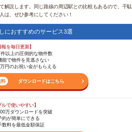
日更新】
上の圧倒的な物件数
件を見逃さない
お祝い金がもらえる
ダウンロードはこちら
いやすい】
街
ダウンロードを突破
単にできる
一
最低金額保証
同
家
ダウンロードはこちら
部
物
大
を紹介してくれる】
エ
すべての物件を網羅
引
まで相談可能
シ
物件をタイムリーに紹介