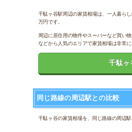
千駄ヶ谷の家賃相場を、同じ路線の周辺駅と比べ
中央線
1R～1DK
11.3
四ツ谷
12.3
信濃町
千駄ヶ谷
12.8
11.7
代々木