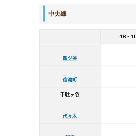
12.3
新宿
中央線における千駄ヶ谷駅周辺の家賃相場は、周
ただ、ワンルーム～1DKの一人暮らし向けの間取
中央線は中野方面に行くほど家賃相場が安くなり
なら、約11万円と千駄ヶ谷駅よりも1万円ほど安
▶中央線の家賃相場一覧はこちら
中央線の
総武線