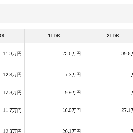
万円
20.1万円
-万円
2020年1月15日現在
辺の駅と比べても大きな差はありません。
りでも12万円以上かかります。
ます。新宿駅の隣の「大久保駅」一人暮らし向けの間取り
く探せます。
物件を探す