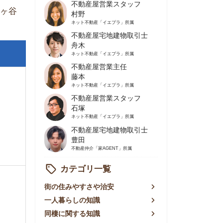
不動産屋営業主任
藤本
ネット不動産
「イエプラ」所属
不動産屋営業スタッフ
石塚
ネット不動産
「イエプラ」所属
不動産屋宅地建物取引士
豊田
不動産仲介
「家AGENT」所属
カテゴリ一覧
の住みやすさや治安
人暮らしの知識
棲に関する知識
賃やお金のこと
屋探しの知恵
件探しのマル秘情報
手不動産屋の評判
リアごとの家賃
っ越しの知識
ェアハウスの知識