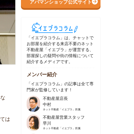
イエプラコラム」は、チャットで
部屋を紹介する来店不要のネット
動産屋「イエプラ」が運営する、
屋探しの疑問や街の情報について
介するメディアです。
ンバー紹介
イエプラコラム」の記事は全て専
家が監修しています！
不動産屋店長
中村
ネット不動産
「イエプラ」所属
不動産屋営業スタッフ
早川
ネット不動産
「イエプラ」所属
不動産屋営業スタッフ
村野
ネット不動産
「イエプラ」所属
不動産屋宅地建物取引士
舟木
ネット不動産
「イエプラ」所属