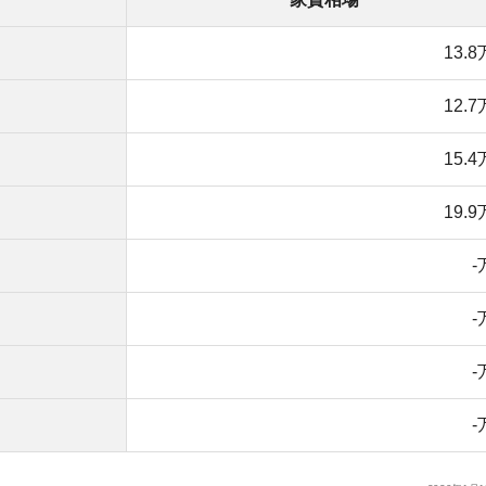
-万円
-万円
店舗
ア
-万円
2020年1月15日現在
ルームで約13万円、同棲カップル向けの1LDKで約20
トも少ないですが、イベント会場に近いことや治安の良さ
す。
の物件を探す