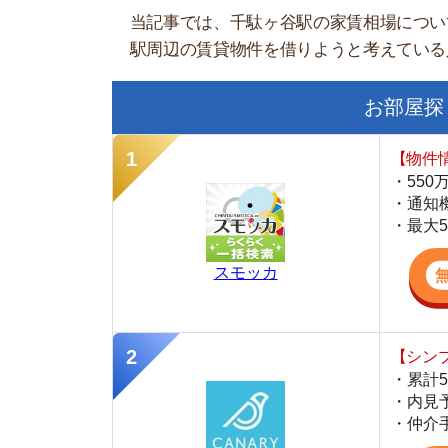
【物件情報を毎
・550万件以
・通知機能で物
・最大5万円の
スモッカ
【シンプルで使
・累計500万
・内見予約が簡
・仲介手数料を
CANARY
【LINEで物件
・一都三県ほぼ
・早朝から深夜
・ネットにない