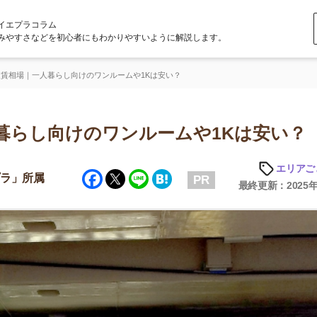
ラム
どを初心者にもわかりやすいように解説します。
人暮らし向けのワンルームや1Kは安い？
し向けのワンルームや1Kは安い？
エリアごとの家賃
Facebook
Twitter
Line
Hatena
属
PR
最終更新：2025年6月20日
店舗
ア