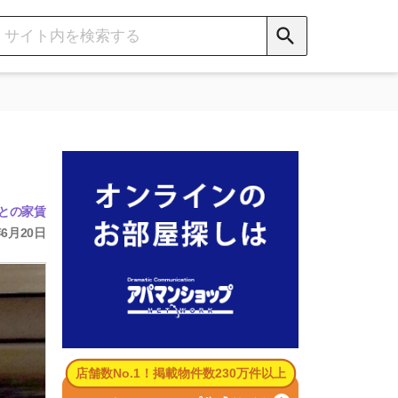
数No.1！掲載物件数230万件以上
パマンショップ公式サイト