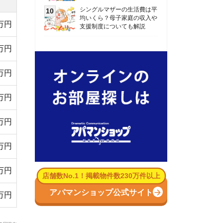
数No.1！掲載物件数230万件以上
パマンショップ公式サイト