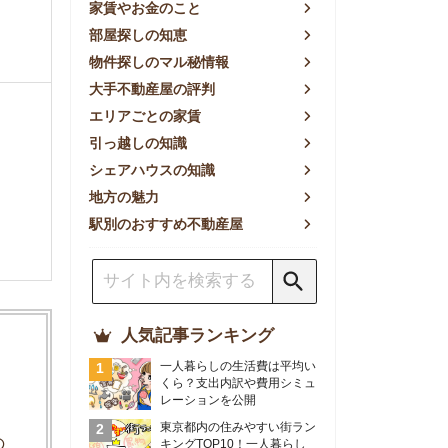
方の魅力
別のおすすめ不動産屋
人気記事ランキング
一人暮らしの生活費は平均い
くら？支出内訳や費用シミュ
レーションを公開
東京都内の住みやすい街ラン
キングTOP10！一人暮らし
におすすめの駅も公開
【2026年最新】
【2026年】賃貸サイトおす
すめランキング！全50社の
物件探しサイトを比較検証
おすすめの良い不動産屋ラン
キングTOP10！プロが賃貸
仲介業者を徹底比較
部屋探しアプリ全27社徹底
比較！物件探しアプリランキ
ングTOP5【ニーズ別】
賃貸の家賃保証会社で審査が