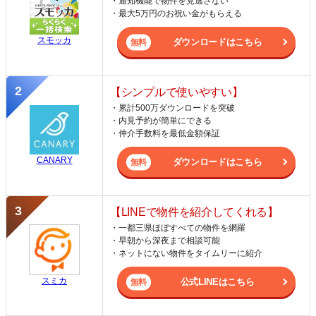
・通知機能で物件を見逃さない
・最大5万円のお祝い金がもらえる
スモッカ
ダウンロードはこちら
【シンプルで使いやすい】
・累計500万ダウンロードを突破
・内見予約が簡単にできる
・仲介手数料を最低金額保証
CANARY
ダウンロードはこちら
【LINEで物件を紹介してくれる】
・一都三県ほぼすべての物件を網羅
・早朝から深夜まで相談可能
・ネットにない物件をタイムリーに紹介
スミカ
公式LINEはこちら