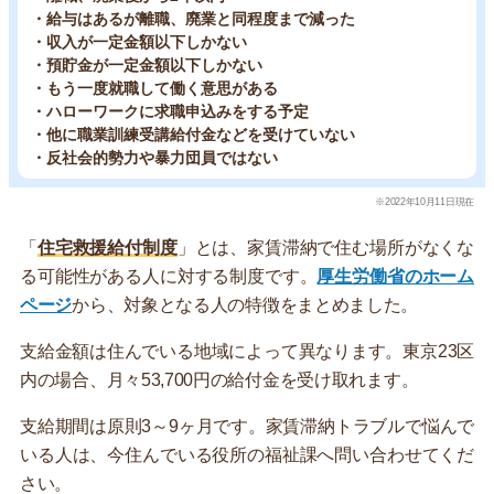
・給与はあるが離職、廃業と同程度まで減った
・収入が一定金額以下しかない
・預貯金が一定金額以下しかない
・もう一度就職して働く意思がある
・ハローワークに求職申込みをする予定
・他に職業訓練受講給付金などを受けていない
・反社会的勢力や暴力団員ではない
※2022年10月11日現在
「
住宅救援給付制度
」とは、家賃滞納で住む場所がなくな
る可能性がある人に対する制度です。
厚生労働省のホーム
ページ
から、対象となる人の特徴をまとめました。
支給金額は住んでいる地域によって異なります。東京23区
内の場合、月々53,700円の給付金を受け取れます。
支給期間は原則3～9ヶ月です。家賃滞納トラブルで悩んで
いる人は、今住んでいる役所の福祉課へ問い合わせてくだ
さい。