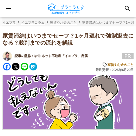
イエプラ
イエプラコラム
家賃やお金のこと
家賃滞納はいつまでセーフ？1ヶ月
家賃滞納はいつまでセーフ？1ヶ月遅れで強制退去に
なる？裁判までの流れを解説
PR
記事の監修：
岩井 ネット不動産「イエプラ」所属
Facebook
Twitter
Line
Hatena
家賃やお金のこと
最終更新：2025年6月20日