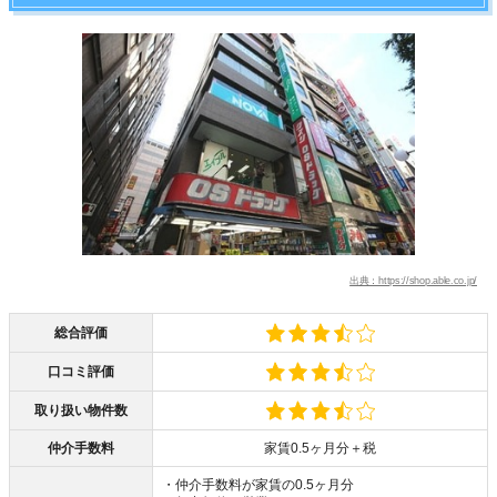
出典：https://shop.able.co.jp/
総合評価
口コミ評価
取り扱い物件数
仲介手数料
家賃0.5ヶ月分＋税
・仲介手数料が家賃の0.5ヶ月分