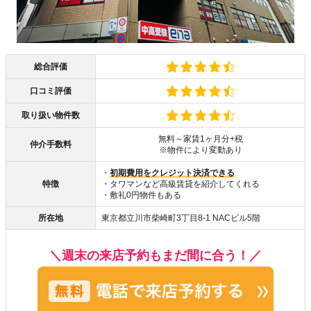
総合評価
口コミ評価
取り扱い物件数
無料～家賃1ヶ月分+税
仲介手数料
※物件により変動あり
・
初期費用をクレジット決済できる
特徴
・タワマンなど高級賃貸を紹介してくれる
・敷礼0円物件もある
所在地
東京都立川市柴崎町3丁目8-1 NACビル5階
＼週末の来店予約もまだ間に合う！／