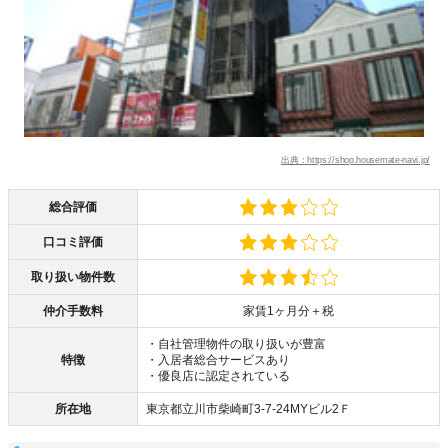
出典：https://shop.housemate-navi.jp/
総合評価
口コミ評価
取り扱い物件数
仲介手数料
家賃1ヶ月分＋税
・自社管理物件の取り扱いが豊富
特徴
・入居者総合サービスあり
・優良店に認定されている
所在地
東京都立川市柴崎町3-7-24MYビル2Ｆ