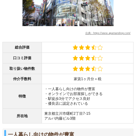
出典：https://www.apamanshop.com/
総合評価
口コミ評価
取り扱い物件数
仲介手数料
家賃1ヶ月分＋税
・一人暮らし向けの物件が豊富
・オンラインでお部屋探しができる
特徴
・駅徒歩3分でアクセス良好
・優良店に認定されている
東京都立川市曙町2丁目7-15
所在地
アルバ内藤ビル3階
一人暮らし向けの物件が豊富