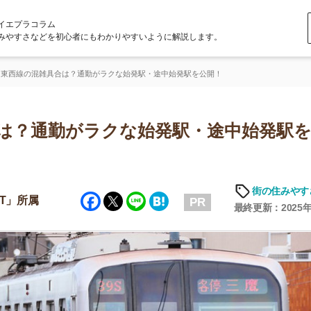
ラム
どを初心者にもわかりやすいように解説します。
雑具合は？通勤がラクな始発駅・途中始発駅を公開！
通勤がラクな始発駅・途中始発駅を公
街の住みやすさや治安
Facebook
Twitter
Line
Hatena
PR
最終更新：2025年6月18日
店舗
ア