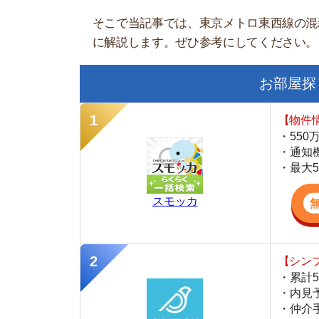
お部屋探しにお
【物件情報を毎
・550万件以
・通知機能で物
・最大5万円の
スモッカ
【シンプルで使
・累計500万
・内見予約が簡
・仲介手数料を
CANARY
【LINEで物件
・一都三県ほぼ
・早朝から深夜