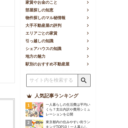
方の魅力
別のおすすめ不動産屋
人気記事ランキング
一人暮らしの生活費は平均い
くら？支出内訳や費用シミュ
レーションを公開
東京都内の住みやすい街ラン
キングTOP10！一人暮らし
におすすめの駅も公開
【2026年最新】
【2026年】賃貸サイトおす
すめランキング！全50社の
物件探しサイトを比較検証
おすすめの良い不動産屋ラン
キングTOP10！プロが賃貸
仲介業者を徹底比較
部屋探しアプリ全27社徹底
比較！物件探しアプリランキ
ングTOP5【ニーズ別】
賃貸の家賃保証会社で審査が