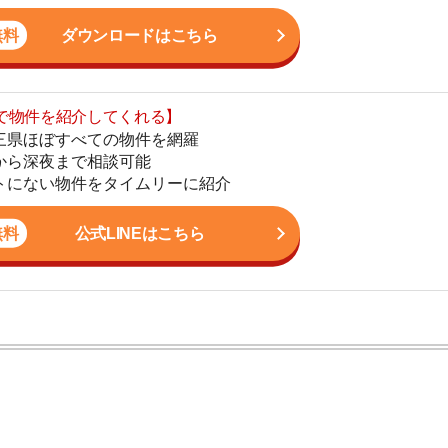
物件をタイムリーに紹介
地
駅
公式LINEはこちら
1
2
ン。宅地建物取引士の資格を取得している。営業マンとし
3
入居審査についての不安や疑問を解決しています。
4
の声
5
減った
・途中始発駅
6