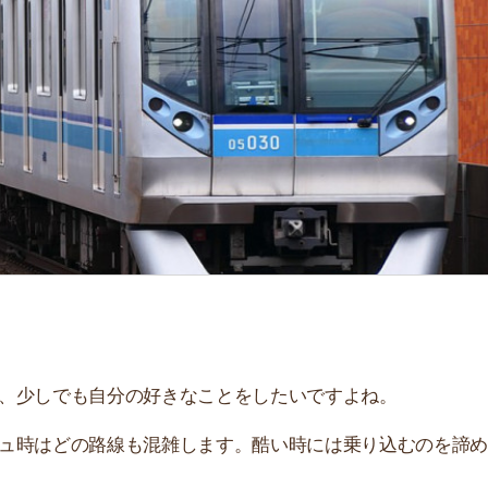
「
お
不
部
紹
メ
「
門
でも自分の好きなことをしたいですよね。
どの路線も混雑します。酷い時には乗り込むのを諦めるハ
を、国土交通省公表の「
鉄混雑区間における混雑率
」を基