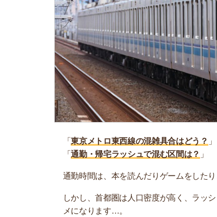
「
東京メトロ東西線の混雑具合はどう？
」
「
通勤・帰宅ラッシュで混む区間は？
」
通勤時間は、本を読んだりゲームをしたり、少し
しかし、首都圏は人口密度が高く、ラッシュ時は
メになります…。
そこで当記事では、東京メトロ東西線の混雑具合
に解説します。ぜひ参考にしてください。