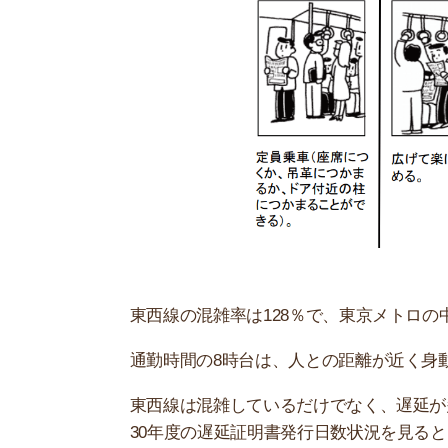
東西線の混雑率は128％で、東京メトロの中で混
通勤時間の8時台は、人との距離が近く身動きが
東西線は混雑しているだけでなく、遅延が多い路
30年度の遅延証明書発行日数状況を見ると1ヶ月に
東西線の混雑や遅延が原因で、通勤中にストレス
勤」とも呼ばれています。
朝の通勤ラッシュは木場～門前仲町区
8時頃の木場～門前仲町区間は、手を動かすこと
える時間が降車駅まで続きます。
大手町まで行けば、乗り換えをする人が一気に降