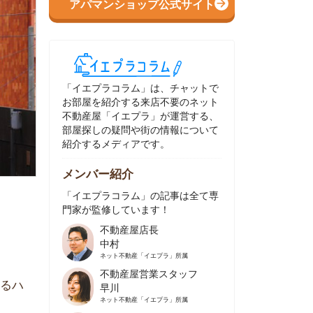
イエプラコラム」は、チャットで
部屋を紹介する来店不要のネット
動産屋「イエプラ」が運営する、
屋探しの疑問や街の情報について
介するメディアです。
ンバー紹介
イエプラコラム」の記事は全て専
家が監修しています！
不動産屋店長
中村
ネット不動産
「イエプラ」所属
不動産屋営業スタッフ
早川
ネット不動産
「イエプラ」所属
不動産屋営業スタッフ
村野
ネット不動産
「イエプラ」所属
不動産屋宅地建物取引士
舟木
ネット不動産
「イエプラ」所属