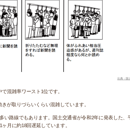
雑率ワースト1位です。
店舗
取りづらいくらい混雑しています。
ア
線でもあります。国土交通省が令和2年に発表した、平成
約18回遅延しています。
を抱えるという人も多いです。一部では通勤ではなく「痛
間が混雑する
さえできないほど混雑しています。何もできず、圧迫に耐
りるため身の回りに少し余裕ができます。