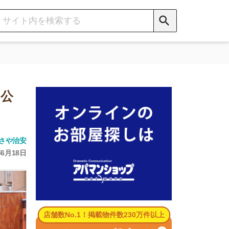
数No.1！掲載物件数230万件以上
パマンショップ公式サイト