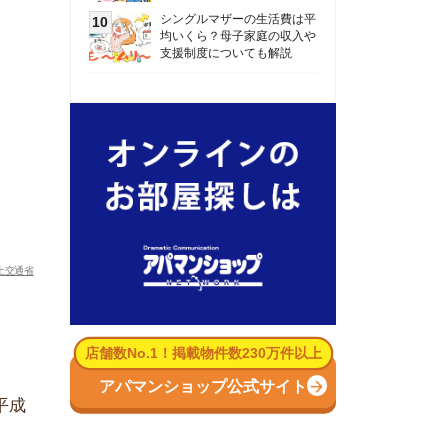
数No.1！掲載物件数230万件以上
パマンショップ公式サイト