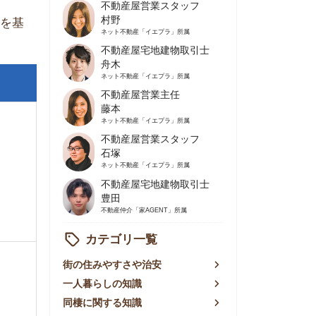
不動産屋営業主任
藤本
ネット不動産
「イエプラ」所属
不動産屋営業スタッフ
石塚
ネット不動産
「イエプラ」所属
不動産屋宅地建物取引士
豊田
不動産仲介
「家AGENT」所属
カテゴリ一覧
の住みやすさや治安
人暮らしの知識
棲に関する知識
賃やお金のこと
屋探しの知恵
件探しのマル秘情報
手不動産屋の評判
リアごとの家賃
っ越しの知識
ェアハウスの知識