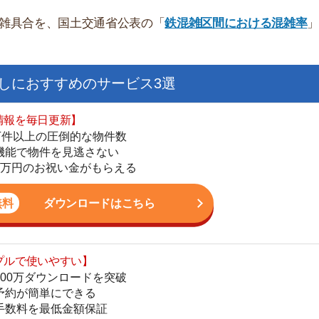
すすめのサービス3選
日更新】
上の圧倒的な物件数
件を見逃さない
お祝い金がもらえる
ダウンロードはこちら
いやすい】
街
ダウンロードを突破
一
単にできる
同
最低金額保証
家
ダウンロードはこちら
部
物
大
を紹介してくれる】
エ
すべての物件を網羅
引
まで相談可能
シ