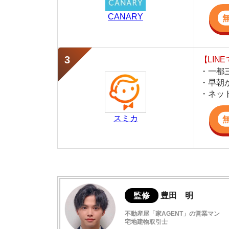
・ネットにない
スミカ
監修
豊田 明
不動産屋「家AGENT」の営業マン
宅地建物取引士
賃貸の仲介会社「家AGENT」の現役の営業マ
ての経験と専門知識を活かして、お部屋探しや
東京メトロ東西線の混雑具合はどう？
東京メトロ東西線の混雑に関するネット上
東京メトロ東西線はコロナ前より混雑率が
座って通勤できる東京メトロ東西線の始発