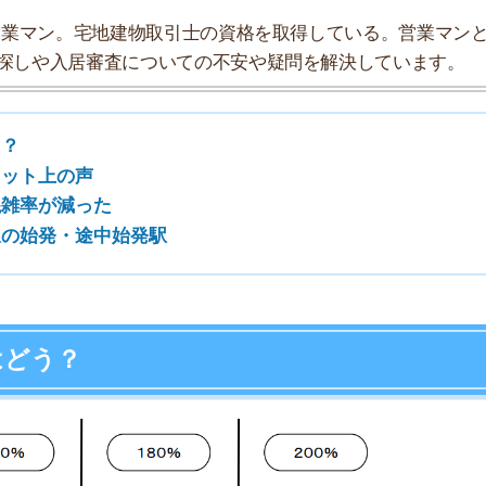
7
？
8
9
10
出典：国土交通省