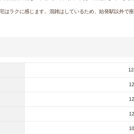
109%
102%
101%
99%
92%
、ラッシュ時以外は空席もあります。
は、半蔵門線や銀座線での通勤をおすすめします。
ホームズにない物件を探す裏ワザ！
記事を読む ▶