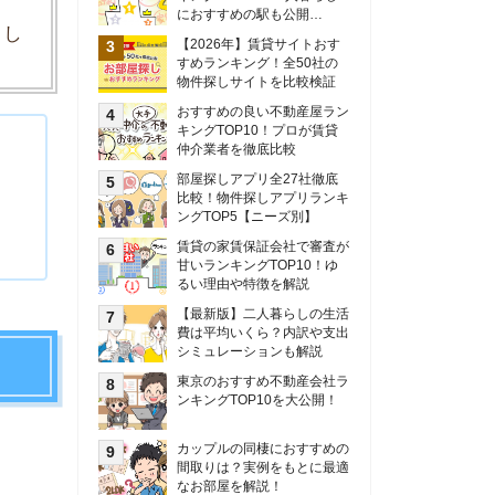
甘いランキングTOP10！ゆ
るい理由や特徴を解説
【最新版】二人暮らしの生活
費は平均いくら？内訳や支出
シミュレーションも解説
東京のおすすめ不動産会社ラ
ンキングTOP10を大公開！
カップルの同棲におすすめの
間取りは？実例をもとに最適
なお部屋を解説！
シングルマザーの生活費は平
均いくら？母子家庭の収入や
支援制度についても解説