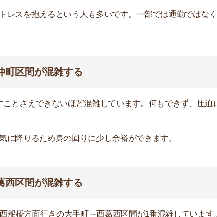
間が混雑する
橋方面行きの大手町～西葛西区間が1番混雑しています。
クに感じます。混雑はしているため、始発駅以外で座れる
128％
127%
126%
121%