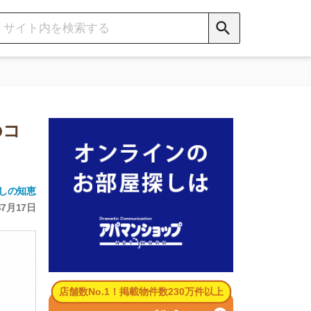
数No.1！掲載物件数230万件以上
パマンショップ公式サイト