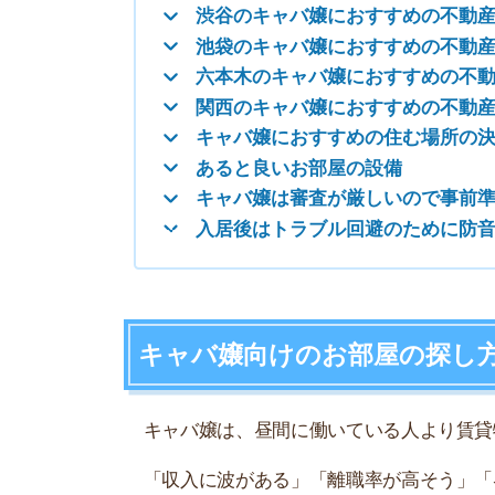
キャバ嬢向けのお部屋の探し方
キャバ嬢は、昼間に働いている人より賃貸物件が
「収入に波がある」「離職率が高そう」「昼夜逆
です。
以下で紹介する2点のことに気を付ければ、キャ
夜職OKな物件を選ぶ
「夜職OK」「夜職専門」などの記載がある不動
オーナーが夜職に理解がある、キャバクラで働い
あります。
先にほかのキャバ嬢が住んでいるので、基本的に