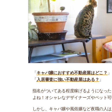
「
キャバ嬢におすすめ不動産屋はどこ？
」
「
入居審査に強い不動産屋はある？
」
指名がついてある程度稼げるようになったら、次
よね！オシャレなデザイナーズやペット可物件に
しかし、キャバ嬢や風俗嬢など夜職の人は入居審
うだけでお部屋探しを断られてしまうことも…。
そこで当記事では、キャバ嬢や水商売している人
してください。