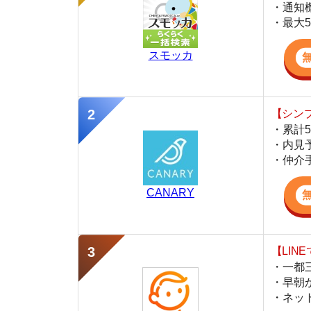
・累計500万
・内見予約が簡
・仲介手数料を
CANARY
【LINEで物件
・一都三県ほぼ
・早朝から深夜
・ネットにない
スミカ
監修
岩井 勇太
ファイナンシャル・プランナー
宅地建物取引士