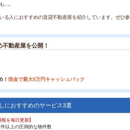
産屋を公開！
金で最大5万円キャッシュバック
すすめのサービス3選
街
一
日更新】
同
上の圧倒的な物件数
家
件を見逃さない
お祝い金がもらえる
部
物
ダウンロードはこちら
大
エ
引
いやすい】
シ