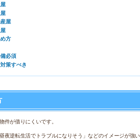
店舗
ア
借りにくいです。
転生活でトラブルになりそう」などのイメージが強いから
バ嬢でもお部屋を借りやすくなります。
産屋であれば、キャバ嬢でも問題なく入居できます。
ている人が集まるのでライフスタイルが同じなどの理由が
初期費用と家賃さえ支払えるなら入居できる可能性が高い