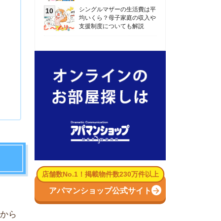
数No.1！掲載物件数230万件以上
パマンショップ公式サイト