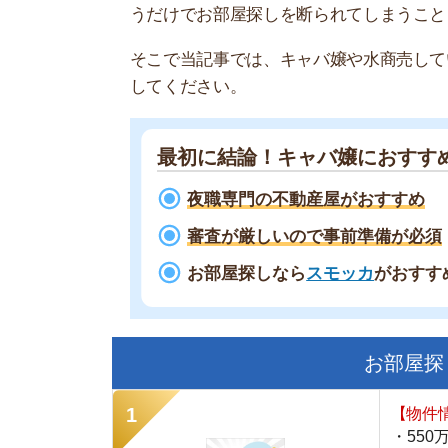
最初に結論！キャバ嬢におすすめ不動
夜職専門の不動産屋がおすすめ
審査が厳しいので事前準備が必須
お部屋探しなら
スモッカ
がおすすめ！
現
お部屋探しにお
【物件情報を毎
・550万件以
・通知機能で物
・最大5万円の
スモッカ
【シンプルで使