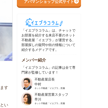
イエプラコラム」は、チャットで
部屋を紹介する来店不要のネット
動産屋「イエプラ」が運営する、
屋探しの疑問や街の情報について
介するメディアです。
ンバー紹介
イエプラコラム」の記事は全て専
家が監修しています！
不動産屋店長
中村
ネット不動産
「イエプラ」所属
不動産屋営業スタッフ
早川
ネット不動産
「イエプラ」所属
不動産屋営業スタッフ
村野
ネット不動産
「イエプラ」所属
不動産屋宅地建物取引士
舟木
ネット不動産
「イエプラ」所属