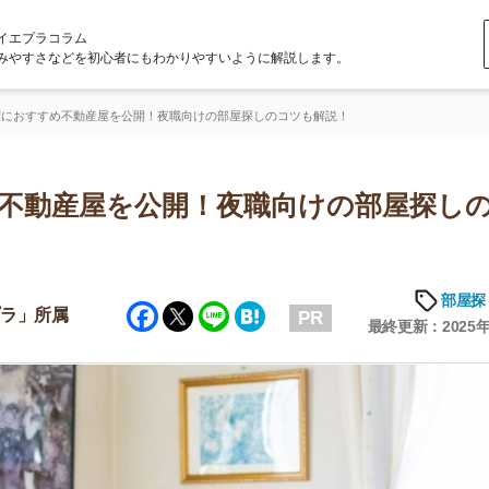
ラム
どを初心者にもわかりやすいように解説します。
不動産屋を公開！夜職向けの部屋探しのコツも解説！
産屋を公開！夜職向けの部屋探しのコ
部屋探しの知恵
Facebook
Twitter
Line
Hatena
属
PR
最終更新：2025年7月17日
店舗
ア