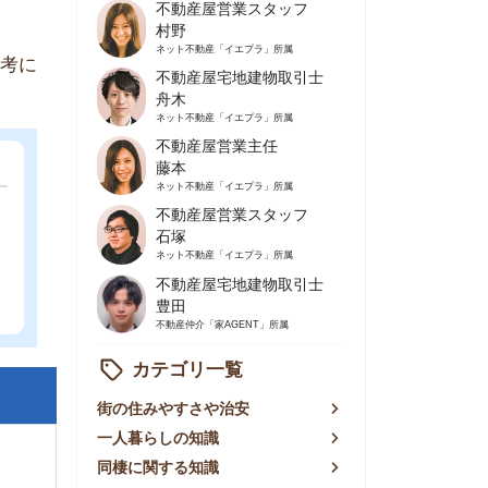
不動産屋営業主任
藤本
ネット不動産
「イエプラ」所属
不動産屋営業スタッフ
石塚
ネット不動産
「イエプラ」所属
不動産屋宅地建物取引士
豊田
不動産仲介
「家AGENT」所属
カテゴリ一覧
の住みやすさや治安
人暮らしの知識
棲に関する知識
賃やお金のこと
屋探しの知恵
件探しのマル秘情報
手不動産屋の評判
リアごとの家賃
っ越しの知識
ェアハウスの知識