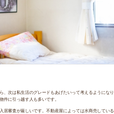
「
お
不
部
紹
メ
「
門
は私生活のグレードもあげたいって考えるようになります
引っ越す人も多いです。
査が厳しいです。不動産屋によっては水商売しているとい
におすすめの賃貸不動産屋を紹介しています。ぜひ参考に