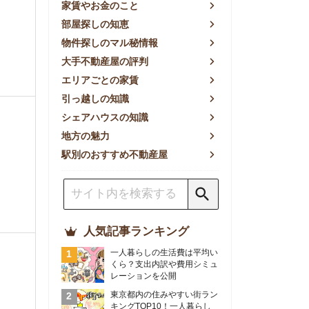
方の魅力
別のおすすめ不動産屋
人気記事ランキング
一人暮らしの生活費は平均い
くら？支出内訳や費用シミュ
レーションを公開
東京都内の住みやすい街ラン
キングTOP10！一人暮らし
におすすめの駅も公開
【2026年最新】
【2026年】賃貸サイトおす
すめランキング！全50社の
物件探しサイトを比較検証
おすすめの良い不動産屋ラン
キングTOP10！プロが賃貸
仲介業者を徹底比較
部屋探しアプリ全27社徹底
比較！物件探しアプリランキ
ングTOP5【ニーズ別】
賃貸の家賃保証会社で審査が